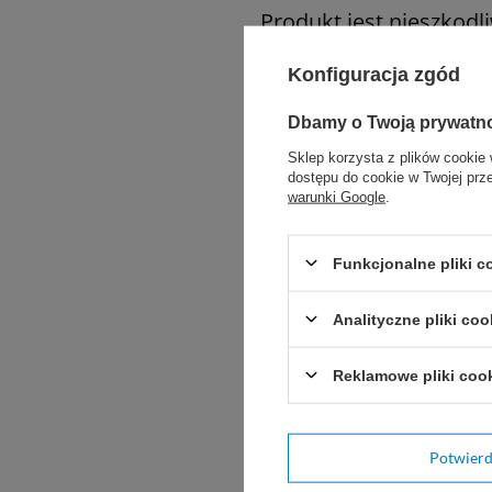
Produkt jest nieszkodl
Konfiguracja zgód
Dbamy o Twoją prywatn
Sklep korzysta z plików cookie 
dostępu do cookie w Twojej prz
warunki Google
.
Funkcjonalne pliki 
Potr
Analityczne pliki coo
Zadaj pytani
Reklamowe pliki coo
Napisz swoją opinię
Potwier