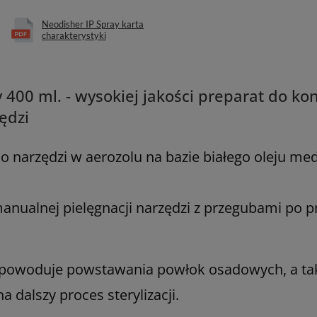
Neodisher IP Spray karta
charakterystyki
 400 ml. - wysokiej jakości preparat do k
ędzi
o narzędzi w aerozolu na bazie białego oleju me
manualnej pielęgnacji narzędzi z przegubami po 
e powoduje powstawania powłok osadowych, a ta
dalszy proces sterylizacji.