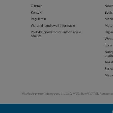
O firmie
Nowo
Kontakt
Bests
Regulamin
Mebl
Warunki handlowe i informacje
Mater
Polityka prywatności i informacje o
Higie
cookies
Wypos
Sprzę
Narzę
anato
Anest
Sprząt
Mapa 
W sklepie prezentujemy ceny brutto (z VAT).
Stawki VAT dla konsumen