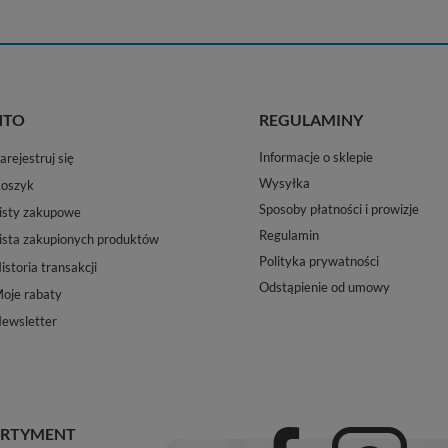
NTO
REGULAMINY
Informacje o sklepie
arejestruj się
Wysyłka
oszyk
Sposoby płatności i prowizje
isty zakupowe
Regulamin
ista zakupionych produktów
Polityka prywatności
istoria transakcji
Odstąpienie od umowy
oje rabaty
ewsletter
RTYMENT