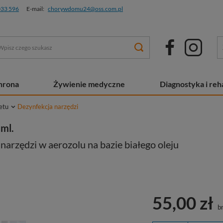
033 596
E-mail:
chorywdomu24@oss.com.pl
chrona
Żywienie medyczne
Diagnostyka i reha
etu
Dezynfekcja narzędzi
 ml.
narzędzi w aerozolu na bazie białego oleju
55,00 zł
br