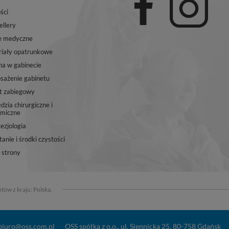
ści
ellery
e medyczne
iały opatrunkowe
na w gabinecie
ażenie gabinetu
t zabiegowy
dzia chirurgiczne i
miczne
ezjologia
anie i środki czystości
strony
tów z kraju:
Polska
.
biuro@oss.com.pl
OSS spółka z o.o.
,
ul. Siennicka 25
,
80-758
Gdańsk