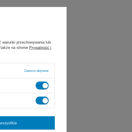
ć warunki przechowywania lub
 także na stronie
Prywatność i
Zawsze aktywne
wszystkie