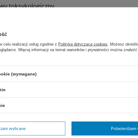
iwy toksykologiczny.
Marka
Dr. Weigert
ość
REF
441190
w celu realizacji usług zgodnie z
Polityką dotyczącą cookies
. Możesz określi
eglądarce. Więcej informacji na temat warunków i prywatności można znaleźć
Pojemność
do 500 ml / 500 g
Postać
Gotowy do użycia
cookie (wymagane)
zebujesz pomocy? Masz pytania?
kie
Zadaj pytanie
e a my odpowiemy niezwłocznie, najciekawsze pytania i
odpowiedzi publikując dla innych.
kie
dzam wybrane
Potwierdzam 
Twoja ocena: