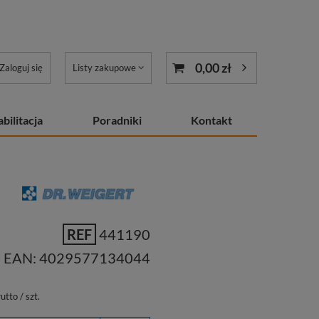
0,00 zł
Zaloguj się
Listy zakupowe
bilitacja
Poradniki
Kontakt
REF
441190
EAN:
4029577134044
utto
/
szt.