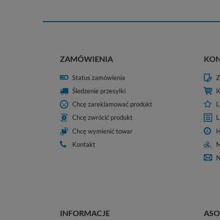
ZAMÓWIENIA
KO
Status zamówienia
Z
Śledzenie przesyłki
K
Chcę zareklamować produkt
L
Chcę zwrócić produkt
L
Chcę wymienić towar
H
Kontakt
M
N
INFORMACJE
ASO