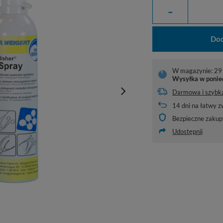
-
Dod
W magazynie: 29 
Wysyłka
w ponie
Darmowa i szybk
14
dni na łatwy z
Bezpieczne zakup
Udostępnij