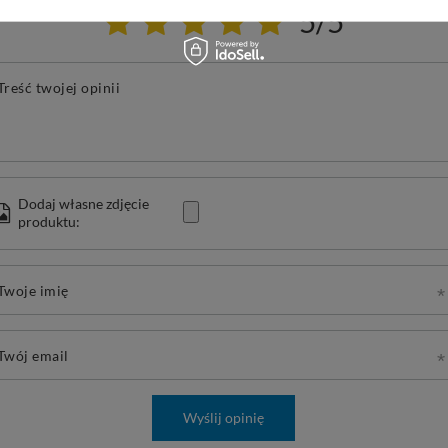
5/5
Treść twojej opinii
Dodaj własne zdjęcie
produktu:
Twoje imię
Twój email
Wyślij opinię