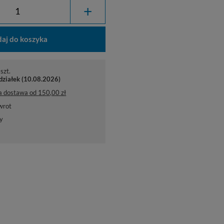
+
aj do koszyka
szt.
działek (10.08.2026)
a dostawa
od
150,00 zł
wrot
y