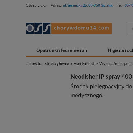
OSS sp. z o.o.
Adres:
ul. Siennicka 25, 80-758 Gdańsk
Tel.
607 
Opatrunki i leczenie ran
Higiena i o
Jesteś tu:
Strona główna
Asortyment
Wyposażenie gabin
Neodisher IP spray 400
Środek pielęgnacyjny do 
medycznego.