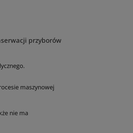
onserwacji przyborów
dycznego.
procesie maszynowej
kże nie ma