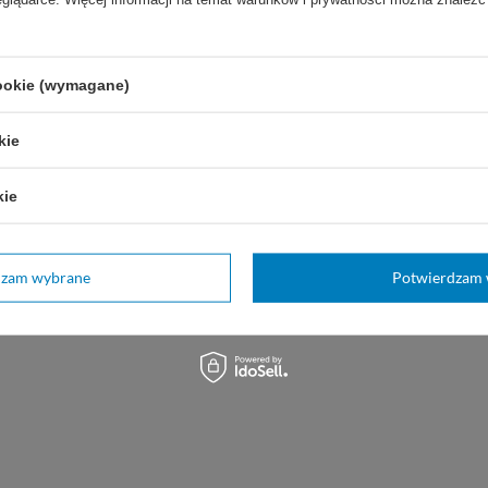
1,60 zł
stępny
WYBIERZ WARIANT
Z WARIANT
cookie (wymagane)
kie
kie
dzam wybrane
Potwierdzam 