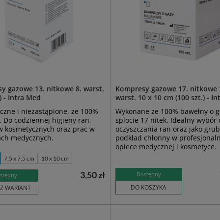
y gazowe 13. nitkowe 8. warst.
Kompresy gazowe 17. nitkowe 
) - Intra Med
warst. 10 x 10 cm (100 szt.) - I
zne i niezastąpione, ze 100%
Wykonane ze 100% bawełny o 
 Do codziennej higieny ran,
splocie 17 nitek. Idealny wybór
w kosmetycznych oraz prac w
oczyszczania ran oraz jako gru
ach medycznych.
podkład chłonny w profesjonaln
opiece medycznej i kosmetyce.
7,5 x 7,5 cm
10 x 10 cm
3,50 zł
Dostępny
stępny
DO KOSZYKA
Z WARIANT