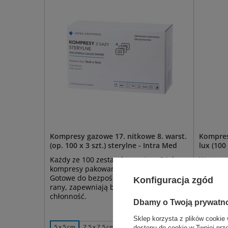
Kompresy gazowe 17. nitkowe 8. warst.
Kompres
(op. 100 x 3 szt.) sterylne - Intra Med
lux (100 
Każdy ze 100 zestawów zawiera 3 jałowe
Wytrzyma
kompresy pakowane w wygodny blister.
włóknin
Gotowe do bezpośredniego użycia na
Konfiguracja zgód
rany, zapewniają bezpieczeństwo i
chłonność.
Dbamy o Twoją prywatn
Sklep korzysta z plików cookie 
5 x 5 cm
7,5 x 7,5 cm
10 x 10 cm
5 x 5 cm
dostępu do cookie w Twojej prz