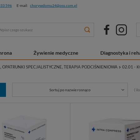
033 596
E-mail:
chorywdomu24@oss.com.pl
chrona
Żywienie medyczne
Diagnostyka i reha
, OPATRUNKI SPECJALISTYCZNE, TERAPIA PODCIŚNIENIOWA
02.01 - 
( i
Sortuj po nazwie rosnąco