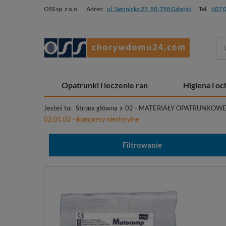
OSS sp. z o.o.
Adres:
ul. Siennicka 25, 80-758 Gdańsk
Tel.
607 
Opatrunki i leczenie ran
Higiena i o
Jesteś tu:
Strona główna
02 - MATERIAŁY OPATRUNKOWE
02.01.02 - kompresy niesterylne
Filtrowanie