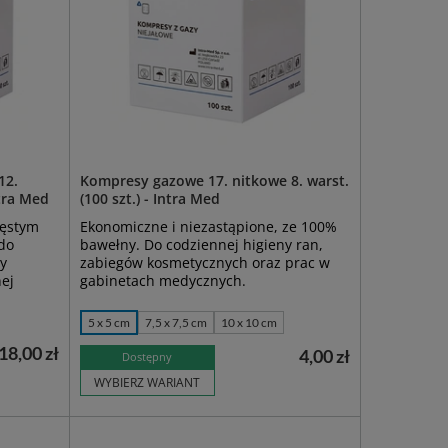
12.
Kompresy gazowe 17. nitkowe 8. warst.
ntra Med
(100 szt.) - Intra Med
gęstym
Ekonomiczne i niezastąpione, ze 100%
 do
bawełny. Do codziennej higieny ran,
by
zabiegów kosmetycznych oraz prac w
ej
gabinetach medycznych.
5 x 5 cm
7,5 x 7,5 cm
10 x 10 cm
18,00 zł
4,00 zł
Dostępny
WYBIERZ WARIANT