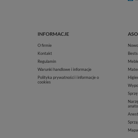
INFORMACJE
ASO
O firmie
Nowo
Kontakt
Bests
Regulamin
Mebl
Warunki handlowe i informacje
Mater
Polityka prywatności i informacje o
Higie
cookies
Wypos
Sprzę
Narzę
anato
Anest
Sprząt
Mapa 