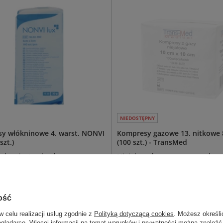
NIEDOSTĘPNY
y włókninowe 4. warst. NONVI
Kompresy gazowe 13. nitkowe 8
szt.)
(100 szt.) - TransMed
łe, niesterylne kompresy
Niejałowe kompresy z gazy baw
owe.
Idealne do codziennych proced
higienicznych, oczyszczania skó
dezynfekcji oraz jako materiał
pomocniczy w gabinetach i pla
ość
medycznych.
w celu realizacji usług zgodnie z
Polityką dotyczącą cookies
. Możesz określi
10 x 10 cm
7,5 x 7,5 cm
10 x 10 cm
eglądarce. Więcej informacji na temat warunków i prywatności można znaleźć