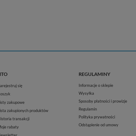
NTO
REGULAMINY
Informacje o sklepie
arejestruj się
Wysyłka
oszyk
Sposoby płatności i prowizje
isty zakupowe
Regulamin
ista zakupionych produktów
Polityka prywatności
istoria transakcji
Odstąpienie od umowy
oje rabaty
ewsletter