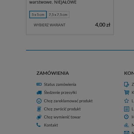
warstwowe. NIEJAŁOWE
5 x 5 cm
7,5 x 7,5 cm
4,00 zł
WYBIERZ WARIANT
ZAMÓWIENIA
KO
Status zamówienia
Z
Śledzenie przesyłki
K
Chcę zareklamować produkt
L
Chcę zwrócić produkt
L
Chcę wymienić towar
H
Kontakt
M
N