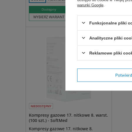
warunki Google
.
46,66 zł
Dostępny
Do
WYBIERZ WARIANT
WYBIER
Funkcjonalne pliki 
Analityczne pliki coo
Reklamowe pliki coo
Potwier
NIEDOSTĘPNY
Kompresy gazowe 17. nitkowe 8. warst.
(100 szt.) - SoftMed
Kompresy gazowe 17. nitkowe 8.