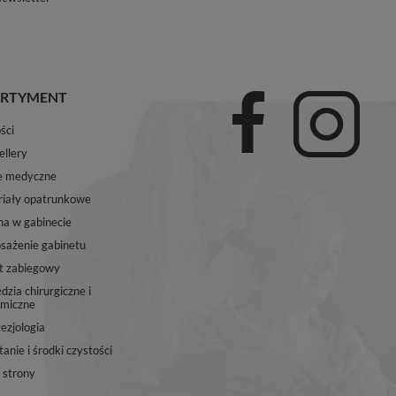
RTYMENT
ści
ellery
e medyczne
iały opatrunkowe
na w gabinecie
ażenie gabinetu
t zabiegowy
dzia chirurgiczne i
miczne
ezjologia
anie i środki czystości
strony