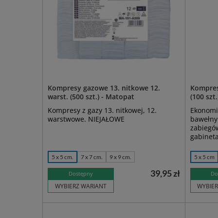
Kompresy gazowe 13. nitkowe 12.
Kompres
warst. (500 szt.) - Matopat
(100 szt.
Kompresy z gazy 13. nitkowej, 12.
Ekonomic
warstwowe. NIEJAŁOWE
bawełny.
zabiegó
gabinet
5 x 5 cm.
7 x 7 cm.
9 x 9 cm.
5 x 5 cm
39,95 zł
Dostępny
Do
WYBIERZ WARIANT
WYBIER