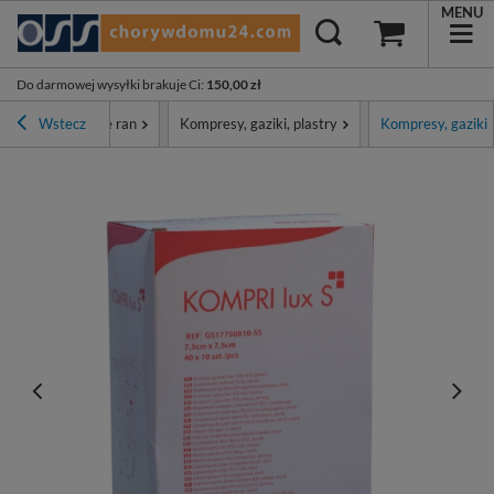
MENU
Do darmowej wysyłki brakuje Ci
:
150,00 zł
patrunki i leczenie ran
Wstecz
Kompresy, gaziki, plastry
Kompresy, gaziki