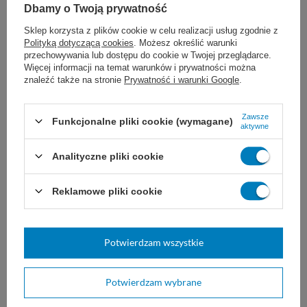
Ilość warstw
8. warstwowe
Dbamy o Twoją prywatność
Z nitką RTG
Tak
Sklep korzysta z plików cookie w celu realizacji usług zgodnie z
Polityką dotyczącą cookies
. Możesz określić warunki
Wymiary
7,5 x 7,5 cm
przechowywania lub dostępu do cookie w Twojej przeglądarce.
Ilość nitek na 1 cm²
17. nitkowe
Więcej informacji na temat warunków i prywatności można
znaleźć także na stronie
Prywatność i warunki Google
.
Rodzaj produktu
Kompresy gazowe
Zobacz podobne:
Zawsze
Funkcjonalne pliki cookie (wymagane)
aktywne
Analityczne pliki cookie
Reklamowe pliki cookie
Potwierdzam wszystkie
Przylepiec Omnifix E
Plaster włókninowy
Potwierdzam wybrane
ELASTOPOR