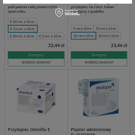
Przylepiec do mocowania i
Włókninowy, hypoalergiczny
pokrywania całej powierzchni
przylepiec na rolce. Łatwo
opatrunku.
rozwijany z pudełka.
E 10 cm. x 10 m.
5 cm x 10 m
15 cm x 10 m
E 15 cm. x 10 m.
20 cm x 10 m
10 cm x 10 m
E 20 cm. x 10 m.
E 5 cm. x 10 m.
22,44 zł
23,46 zł
Dostępny
Dostępny
WYBIERZ WARIANT
WYBIERZ WARIANT
Przylepiec Omnifix E
Plaster włókninowy
ELASTOPOR