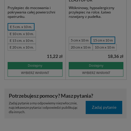
Przylepiec do mocowania i
Włókninowy, hypoalergiczny
pokrywania całej powierzchni
przylepiec na rolce. Łatwo
opatrunku.
rozwijany z pudełka.
E 5 cm. x 10 m.
E 10 cm. x 10 m.
5 cm x 10 m
15 cm x 10 m
E 15 cm. x 10 m.
E 20 cm. x 10 m.
20 cm x 10 m
10 cm x 10 m
11,22 zł
18,36 zł
Dostępny
Dostępny
WYBIERZ WARIANT
WYBIERZ WARIANT
Potrzebujesz pomocy? Masz pytania?
Zadaj pytanie a my odpowiemy niezwłocznie,
Zadaj pytanie
najciekawsze pytania i odpowiedzi publikując
dla innych.