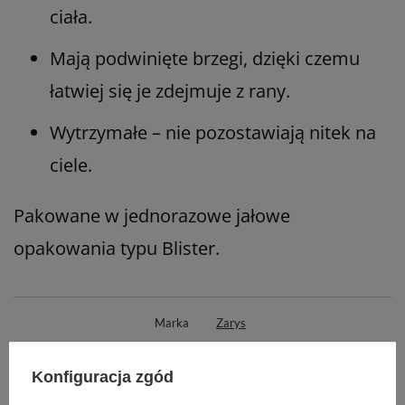
ciała.
Mają podwinięte brzegi, dzięki czemu
łatwiej się je zdejmuje z rany.
Wytrzymałe – nie pozostawiają nitek na
ciele.
Pakowane w jednorazowe jałowe
opakowania typu Blister.
Marka
Zarys
REF
GS17750810-SSXR
Konfiguracja zgód
Rodzaj
gazowe