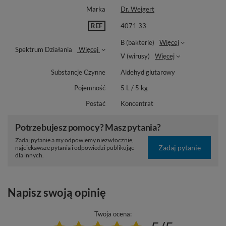
Marka
Dr. Weigert
REF
4071 33
B (bakterie)
Więcej
Spektrum Działania
Więcej
V (wirusy)
Więcej
Substancje Czynne
Aldehyd glutarowy
Pojemność
5 L / 5 kg
Postać
Koncentrat
Potrzebujesz pomocy? Masz pytania?
Zadaj pytanie a my odpowiemy niezwłocznie,
Zadaj pytanie
najciekawsze pytania i odpowiedzi publikując
dla innych.
Napisz swoją opinię
Twoja ocena: