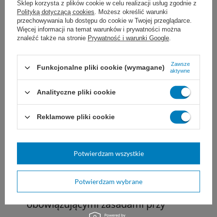
profesjonalnych. Zasadniczo zaleca się
Sklep korzysta z plików cookie w celu realizacji usług zgodnie z
Polityką dotyczącą cookies
. Możesz określić warunki
noszenie rękawic podczas prac ręcznych
przechowywania lub dostępu do cookie w Twojej przeglądarce.
Więcej informacji na temat warunków i prywatności można
z zastosowaniem środków
znaleźć także na stronie
Prywatność i warunki Google
.
dezynfekujących.
Zawsze
Funkcjonalne pliki cookie (wymagane)
aktywne
Aby zapewnić oszczędne i kontrolowane
Analityczne pliki cookie
dozowanie, zaleca się stosowanie
ręcznych akcesoriów pomocniczych do
Reklamowe pliki cookie
dozowania.
Proces obróbki musi się odbywać
Potwierdzam wszystkie
zgodnie z przepisami prawa dotyczącymi
Potwierdzam wybrane
wyrobów medycznych oraz
obowiązującymi zasadami przy