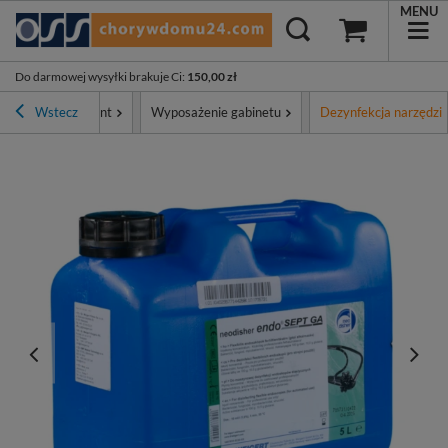
MENU
Do darmowej wysyłki brakuje Ci
:
150,00 zł
a
Wstecz
Asortyment
Wyposażenie gabinetu
Dezynfekcja narzędzi