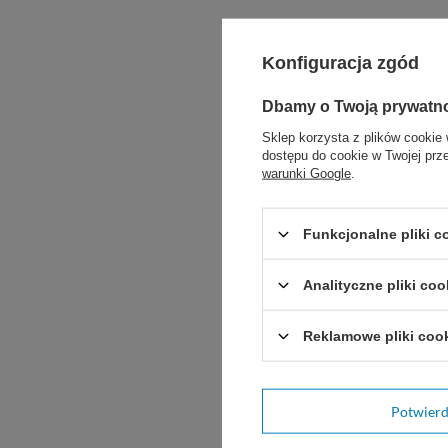
Konfiguracja zgód
Dbamy o Twoją prywatn
Sklep korzysta z plików cookie 
dostępu do cookie w Twojej prz
warunki Google
.
Funkcjonalne pliki 
Potr
Analityczne pliki coo
Zadaj pytani
Reklamowe pliki coo
Napisz swoją opinię
Potwier