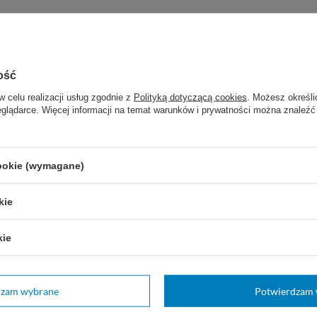
Marka
Intergos
REF
2003-02
ość
Cewnik do podawania tlenu przez nos
2,0 m.
w celu realizacji usług zgodnie z
Polityką dotyczącą cookies
. Możesz określi
eglądarce. Więcej informacji na temat warunków i prywatności można znaleźć
Rodzaj
Cewnik do tlenu
Przeznaczenie
Dla dzieci
cookie (wymagane)
zebujesz pomocy? Masz pytania?
Zadaj pytanie
kie
e a my odpowiemy niezwłocznie, najciekawsze pytania i
odpowiedzi publikując dla innych.
kie
dzam wybrane
Potwierdzam 
Twoja ocena: