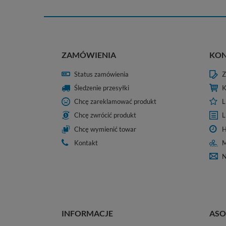
ZAMÓWIENIA
KO
Status zamówienia
Z
Śledzenie przesyłki
K
Chcę zareklamować produkt
L
Chcę zwrócić produkt
L
Chcę wymienić towar
H
Kontakt
M
N
INFORMACJE
ASO