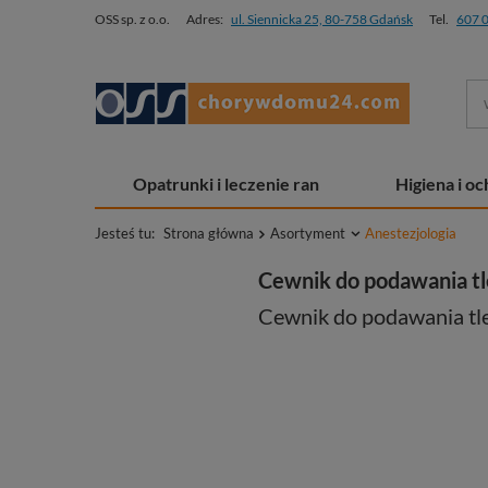
OSS sp. z o.o.
Adres:
ul. Siennicka 25, 80-758 Gdańsk
Tel.
607 
Opatrunki i leczenie ran
Higiena i o
Jesteś tu:
Strona główna
Asortyment
Anestezjologia
Cewnik do podawania tle
Cewnik do podawania tlen