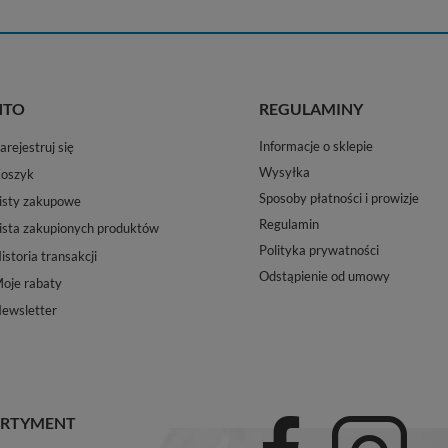
NTO
REGULAMINY
Informacje o sklepie
arejestruj się
Wysyłka
oszyk
Sposoby płatności i prowizje
isty zakupowe
Regulamin
ista zakupionych produktów
Polityka prywatności
istoria transakcji
Odstąpienie od umowy
oje rabaty
ewsletter
RTYMENT