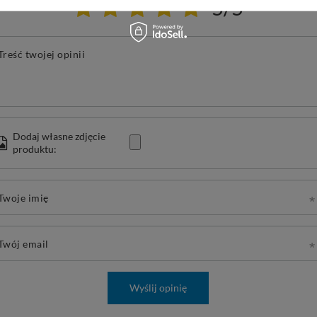
5/5
Treść twojej opinii
Dodaj własne zdjęcie
produktu:
Twoje imię
Twój email
Wyślij opinię