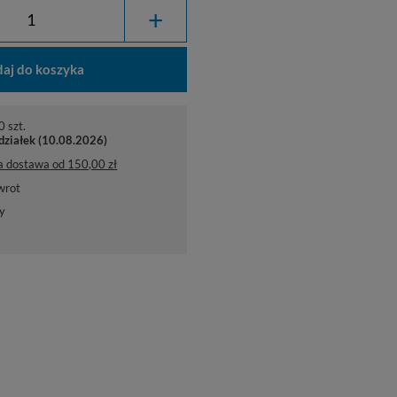
+
aj do koszyka
 szt.
działek (10.08.2026)
a dostawa
od
150,00 zł
wrot
y