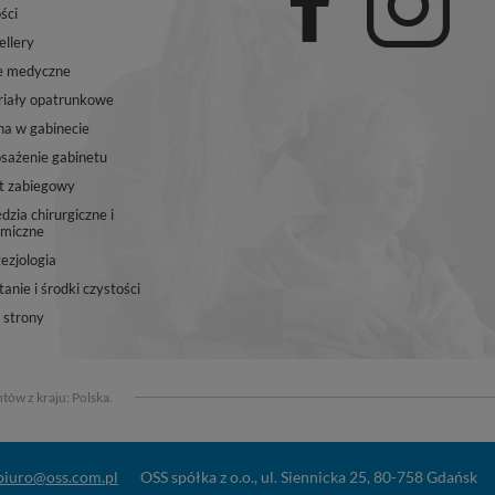
ści
ellery
e medyczne
iały opatrunkowe
na w gabinecie
ażenie gabinetu
t zabiegowy
dzia chirurgiczne i
miczne
ezjologia
anie i środki czystości
strony
tów z kraju:
Polska
.
biuro@oss.com.pl
OSS spółka z o.o.
,
ul. Siennicka 25
,
80-758
Gdańsk