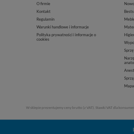
O firmie
Nowo
Kontakt
Bests
Regulamin
Mebl
Warunki handlowe i informacje
Mater
Polityka prywatności i informacje o
Higie
cookies
Wypos
Sprzę
Narzę
anato
Anest
Sprząt
Mapa 
W sklepie prezentujemy ceny brutto (z VAT).
Stawki VAT dla konsumen