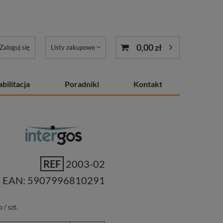
0,00 zł
Zaloguj się
Listy zakupowe
bilitacja
Poradniki
Kontakt
REF
2003-02
EAN:
5907996810291
o
/
szt.