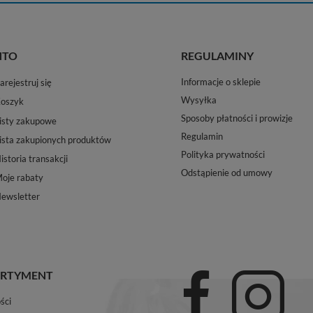
NTO
REGULAMINY
Informacje o sklepie
arejestruj się
Wysyłka
oszyk
Sposoby płatności i prowizje
isty zakupowe
Regulamin
ista zakupionych produktów
Polityka prywatności
istoria transakcji
Odstąpienie od umowy
oje rabaty
ewsletter
RTYMENT
ści