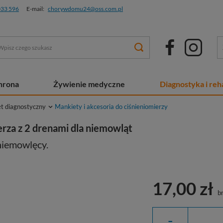
033 596
E-mail:
chorywdomu24@oss.com.pl
chrona
Żywienie medyczne
Diagnostyka i reha
ęt diagnostyczny
Mankiety i akcesoria do ciśnieniomierzy
rza z 2 drenami dla niemowląt
iemowlęcy.
17,00 zł
br
-