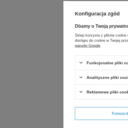
Konfiguracja zgód
Dbamy o Twoją prywatn
Sklep korzysta z plików cookie 
dostępu do cookie w Twojej prz
warunki Google
.
Funkcjonalne pliki 
Potr
Zadaj pytani
Analityczne pliki coo
Reklamowe pliki coo
Napisz swoją opinię
Potwier