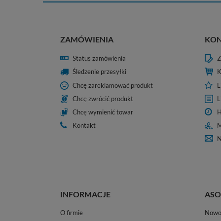
ZAMÓWIENIA
KO
Status zamówienia
Z
Śledzenie przesyłki
K
Chcę zareklamować produkt
L
Chcę zwrócić produkt
L
Chcę wymienić towar
H
Kontakt
M
N
INFORMACJE
ASO
O firmie
Nowo