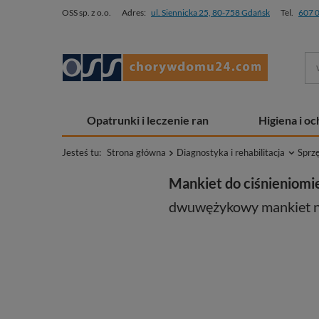
OSS sp. z o.o.
Adres:
ul. Siennicka 25, 80-758 Gdańsk
Tel.
607 
Opatrunki i leczenie ran
Higiena i o
Jesteś tu:
Strona główna
Diagnostyka i rehabilitacja
Sprz
Mankiet do ciśnieniomie
dwuwężykowy mankiet n