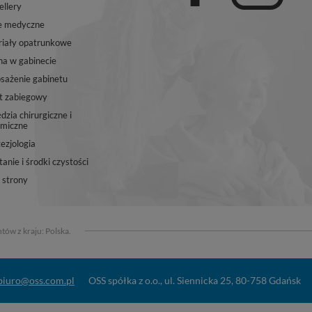
ellery
e medyczne
iały opatrunkowe
na w gabinecie
ażenie gabinetu
t zabiegowy
dzia chirurgiczne i
miczne
ezjologia
anie i środki czystości
strony
tów z kraju:
Polska
.
biuro@oss.com.pl
OSS spółka z o.o.
,
ul. Siennicka 25
,
80-758
Gdańsk