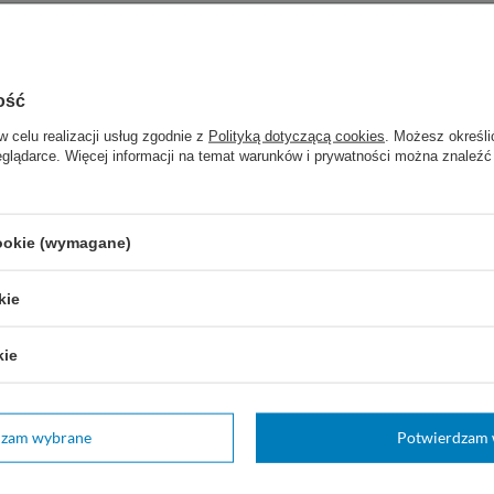
Marka
Medicomp
REF
028+058.2
ość
Rodzaj
Mankiet 2. drenowy
w celu realizacji usług zgodnie z
Polityką dotyczącą cookies
. Możesz określi
Marka
Gama
eglądarce. Więcej informacji na temat warunków i prywatności można znaleźć
Przeznaczenie
Dla niemowląt
cookie (wymagane)
zebujesz pomocy? Masz pytania?
Zadaj pytanie
e a my odpowiemy niezwłocznie, najciekawsze pytania i
kie
odpowiedzi publikując dla innych.
kie
dzam wybrane
Potwierdzam 
Twoja ocena:
5/5