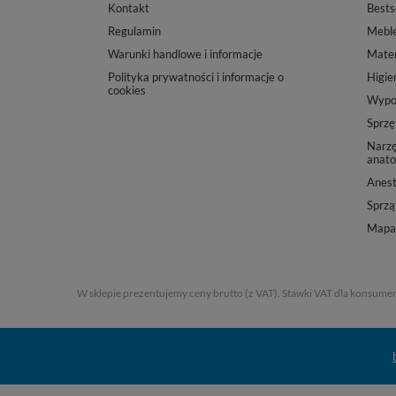
Kontakt
Bests
Regulamin
Mebl
Warunki handlowe i informacje
Mater
Polityka prywatności i informacje o
Higie
cookies
Wypos
Sprzę
Narzę
anato
Anest
Sprząt
Mapa 
W sklepie prezentujemy ceny brutto (z VAT).
Stawki VAT dla konsumen