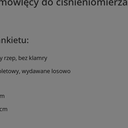
mowlęcy do ciśnieniomierz
nkietu:
 rzep, bez klamry
fioletowy, wydawane losowo
cm
 cm