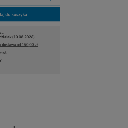
aj do koszyka
zt.
działek (10.08.2026)
a dostawa
od
150,00 zł
wrot
y