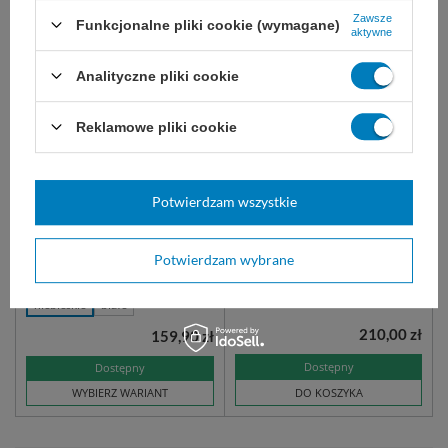
Zawsze
Funkcjonalne pliki cookie (wymagane)
aktywne
Analityczne pliki cookie
Reklamowe pliki cookie
Czyściwo papierowe w
Ręcznik w roli 1-
rolce, 2-warstwowe, 170 m,
warstwowy, centralnie
(2 rolki) W1 i W2 - Tork
dozowany, 120 m, (11
rolek), M1 100130 - Tork
Potwierdzam wszystkie
Bardzo mocny, wielofunkcyjny
Jednowarstwowy, miękki papier
papier skutecznie pochłania
do usuwania lekkich zabrudzeń i
rozmaite zanieczyszczenia - w
do wycierania rąk. Dobrze
Potwierdzam wybrane
tym wodę i olej. ref: 130072
pochłania wodę. ref: 100130
niebieskie
białe
210,00 zł
159,90 zł
Dostępny
Dostępny
WYBIERZ WARIANT
DO KOSZYKA