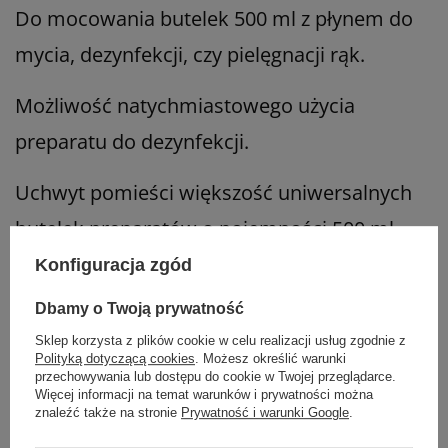
Do mocowania butelek 500 ml z płynem do
mycia, dezynfekcji, czy pielęgnacji rąk.
Możliwość natychmiastowego użycia
preparatu do dezynfekcji.
Uchwyt pomieści większość uniwersalnych
butelek preparatów o pojemności 500 ml.
Konfiguracja zgód
Dbamy o Twoją prywatność
Rodzaj
Uchwyty / klucze
Sklep korzysta z plików cookie w celu realizacji usług zgodnie z
Zobacz podobne:
Polityką dotyczącą cookies
. Możesz określić warunki
przechowywania lub dostępu do cookie w Twojej przeglądarce.
Więcej informacji na temat warunków i prywatności można
znaleźć także na stronie
Prywatność i warunki Google
.