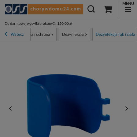
MENU
Do darmowej wysyłki brakuje Ci
:
150,00 zł
łówna
Wstecz
Higiena i ochrona
Dezynfekcja
Dezynfekcja rąk i ciała