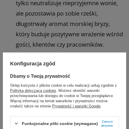
tylko neutralizuje nieprzyjemne wonie,
ale pozostawia po sobie rześki,
długotrwały aromat morskiej bryzy,
który buduje pozytywne wrażenie wśród
gości, klientów czy pracowników.
Konfiguracja zgód
Gdzie Cif Brilliance Ocean sprawdzi się
najlepiej
Dbamy o Twoją prywatność
Sklep korzysta z plików cookie w celu realizacji usług zgodnie z
Preparat charakteryzuje się wyjątkową
Polityką dotyczącą cookies
. Możesz określić warunki
przechowywania lub dostępu do cookie w Twojej przeglądarce.
uniwersalnością i jest w pełni bezpieczny dla
Więcej informacji na temat warunków i prywatności można
znaleźć także na stronie
Prywatność i warunki Google
.
materiałów odpornych na działanie wody.
Doskonale nadaje się do:
Zawsze
Funkcjonalne pliki cookie (wymagane)
aktywne