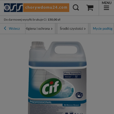
MENU
Do darmowej wysyłki brakuje Ci
:
150,00 zł
ona główna
Wstecz
Higiena i ochrona
Środki czystości
Mycie podłóg