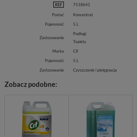
REF
7518641
Postać
Koncentrat
Pojemność
5 L
Podłogi
Zastosowanie
Toalety
Marka
Cif
Pojemność
5 L
Zastosowanie
Czyszczenie i pielęgnacja
Zobacz podobne: