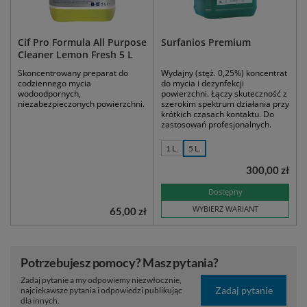
Cif Pro Formula All Purpose
Surfanios Premium
Cleaner Lemon Fresh 5 L
Skoncentrowany preparat do
Wydajny (stęż. 0,25%) koncentrat
codziennego mycia
do mycia i dezynfekcji
wodoodpornych,
powierzchni. Łączy skuteczność z
niezabezpieczonych powierzchni.
szerokim spektrum działania przy
krótkich czasach kontaktu. Do
zastosowań profesjonalnych.
1 L.
5 L.
300,00 zł
Dostępny
WYBIERZ WARIANT
65,00 zł
Potrzebujesz pomocy? Masz pytania?
Zadaj pytanie a my odpowiemy niezwłocznie,
Zadaj pytanie
najciekawsze pytania i odpowiedzi publikując
dla innych.