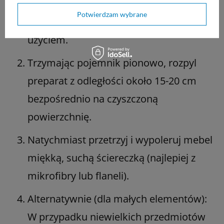
Potwierdzam wybrane
Energicznie wstrząśnij puszką przed
użyciem.
Trzymając pojemnik pionowo, rozpyl
preparat z odległości około 15-20 cm
bezpośrednio na czyszczoną
powierzchnię.
Natychmiast przetrzyj i wypoleruj mebel
miękką, suchą ściereczką (najlepiej z
mikrofibry lub flaneli).
Alternatywnie (dla małych elementów):
W przypadku niewielkich przedmiotów