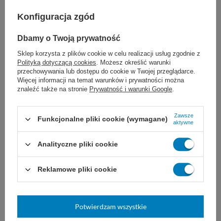
szaf, biurek, szafek nocnych oraz ram
Konfiguracja zgód
łóżek.
Dbamy o Twoją prywatność
Biura, gabinety i sale konferencyjne: do
Sklep korzysta z plików cookie w celu realizacji usług zgodnie z
Polityką dotyczącą cookies
. Możesz określić warunki
pielęgnacji reprezentacyjnych stołów,
przechowywania lub dostępu do cookie w Twojej przeglądarce.
Więcej informacji na temat warunków i prywatności można
witryn oraz drewnianych elementów
znaleźć także na stronie
Prywatność i warunki Google
.
dekoracyjnych.
Zawsze
Funkcjonalne pliki cookie (wymagane)
Domowe salony i sypialnie: do
aktywne
bezpiecznego czyszczenia codziennego
Analityczne pliki cookie
mebli z litego drewna, forniru i
Reklamowe pliki cookie
laminatów drewnopodobnych.
Potwierdzam wszystkie
Sposób użycia