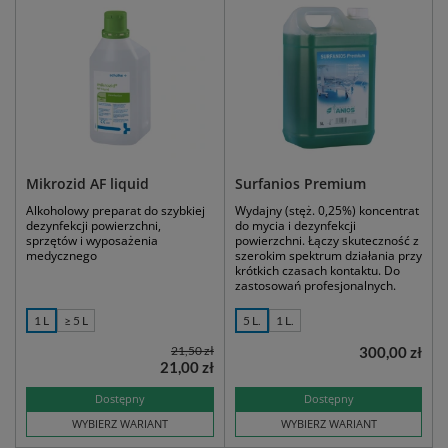
Mikrozid AF liquid
Surfanios Premium
Alkoholowy preparat do szybkiej
Wydajny (stęż. 0,25%) koncentrat
dezynfekcji powierzchni,
do mycia i dezynfekcji
sprzętów i wyposażenia
powierzchni. Łączy skuteczność z
medycznego
szerokim spektrum działania przy
krótkich czasach kontaktu. Do
zastosowań profesjonalnych.
1 L
≥ 5 L
5 L.
1 L.
21,50 zł
300,00 zł
21,00 zł
Dostępny
Dostępny
WYBIERZ WARIANT
WYBIERZ WARIANT