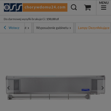
MENU
Do darmowej wysyłki brakuje Ci
:
150,00 zł
Wstecz
Asortyment
Wyposażenie gabinetu
Lampy Dezynfekujące