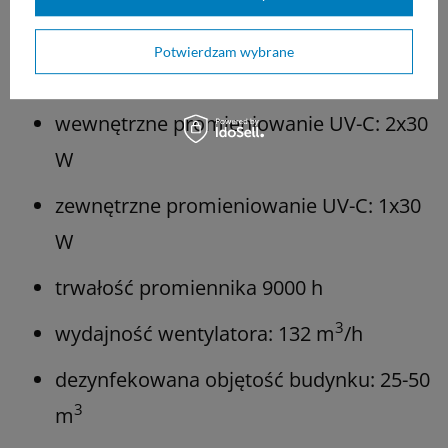
napięcie zasilania: 230 V 50 Hz
Potwierdzam wybrane
pobór mocy: 115 W
wewnętrzne promieniowanie UV-C: 2x30
W
zewnętrzne promieniowanie UV-C: 1x30
W
trwałość promiennika 9000 h
3
wydajność wentylatora: 132 m
/h
dezynfekowana objętość budynku: 25-50
3
m