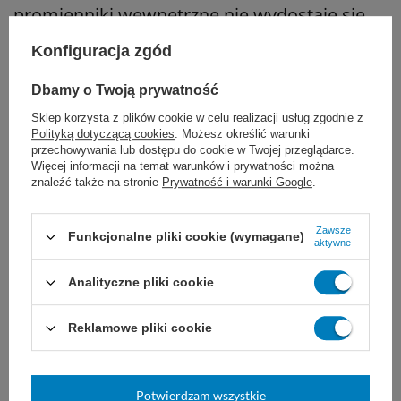
promienniki wewnętrzne nie wydostaje się
na zewnątrz.
Konfiguracja zgód
Posiada wszelkie wymagane certyfikaty:
Dbamy o Twoją prywatność
Sklep korzysta z plików cookie w celu realizacji usług zgodnie z
Polityką dotyczącą cookies
. Możesz określić warunki
przechowywania lub dostępu do cookie w Twojej przeglądarce.
Więcej informacji na temat warunków i prywatności można
znaleźć także na stronie
Prywatność i warunki Google
.
Zawsze
Funkcjonalne pliki cookie (wymagane)
aktywne
Analityczne pliki cookie
Reklamowe pliki cookie
Parametry:
Potwierdzam wszystkie