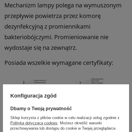
Mechanizm lampy polega na wymuszonym
przepływie powietrza przez komorę
dezynfekcyjną z promiennikami
bakteriobójczymi. Promieniowanie nie
wydostaje się na zewnątrz.
Posiada wszelkie wymagane certyfikaty:
Konfiguracja zgód
Dbamy o Twoją prywatność
Sklep korzysta z plików cookie w celu realizacji usług zgodnie z
Polityką dotyczącą cookies
. Możesz określić warunki
przechowywania lub dostępu do cookie w Twojej przeglądarce.