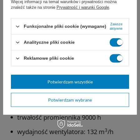
Więcej informacji na temat warunków i prywatności można
znaleźć także na stronie
Prywatność i warunki Google
.
Zawsze
Funkcjonalne pliki cookie (wymagane)
aktywne
Analityczne pliki cookie
Parametry:
Reklamowe pliki cookie
napięcie zasilania: 230 V 50 Hz
Potwierdzam wszystkie
pobór mocy: 85 W
Potwierdzam wybrane
promieniowanie UV-C: 2x30 W
trwałość promiennika 9000 h
3
wydajność wentylatora: 132 m
/h