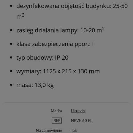
dezynfekowana objętość budynku: 25-50
3
m
2
zasięg działania lampy: 10-20 m
klasa zabezpieczenia ppor.: I
typ obudowy: IP 20
wymiary: 1125 x 215 x 130 mm
masa: 13,0 kg
Marka
Ultraviol
REF
NBVE 60 PL
Na zamówienie
Tak