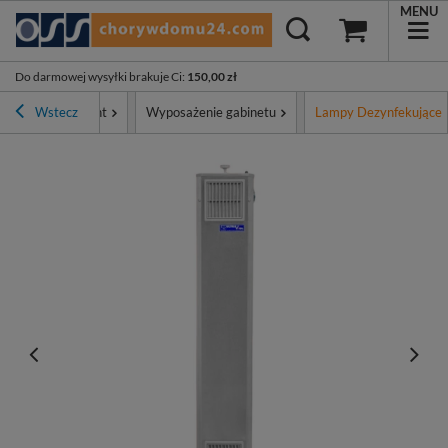
MENU
Do darmowej wysyłki brakuje Ci
:
150,00 zł
Wstecz
Asortyment
Wyposażenie gabinetu
Lampy Dezynfekujące