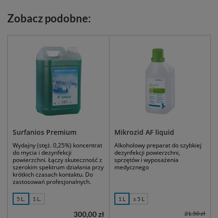
Zobacz podobne:
Surfanios Premium
Mikrozid AF liquid
Wydajny (stęż. 0,25%) koncentrat
Alkoholowy preparat do szybkiej
do mycia i dezynfekcji
dezynfekcji powierzchni,
powierzchni. Łączy skuteczność z
sprzętów i wyposażenia
szerokim spektrum działania przy
medycznego
krótkich czasach kontaktu. Do
zastosowań profesjonalnych.
5 L.
1 L.
1 L
≥ 5 L
300,00 zł
21,50 zł