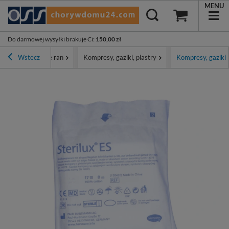
MENU
Do darmowej wysyłki brakuje Ci
:
150,00 zł
patrunki i leczenie ran
Wstecz
Kompresy, gaziki, plastry
Kompresy, gaziki