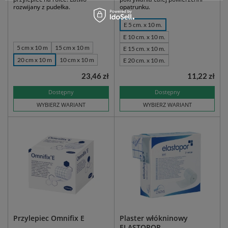
rozwijany z pudełka.
opatrunku.
E 5 cm. x 10 m.
E 10 cm. x 10 m.
5 cm x 10 m
15 cm x 10 m
E 15 cm. x 10 m.
20 cm x 10 m
10 cm x 10 m
E 20 cm. x 10 m.
23,46 zł
11,22 zł
Dostępny
Dostępny
WYBIERZ WARIANT
WYBIERZ WARIANT
Przylepiec Omnifix E
Plaster włókninowy
ELASTOPOR