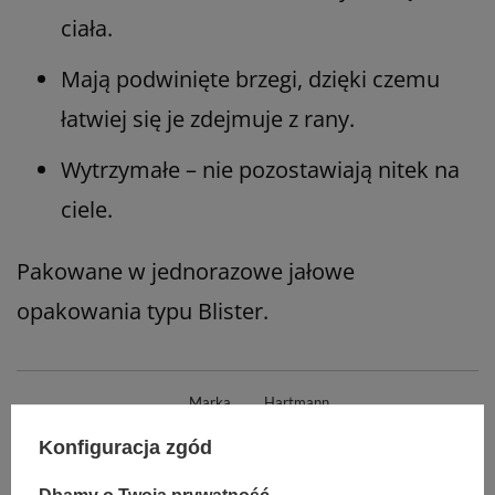
ciała.
Mają podwinięte brzegi, dzięki czemu
łatwiej się je zdejmuje z rany.
Wytrzymałe – nie pozostawiają nitek na
ciele.
Pakowane w jednorazowe jałowe
opakowania typu Blister.
Marka
Hartmann
REF
232002
Konfiguracja zgód
Rodzaj
gazowe