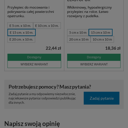
Przylepiec do mocowania i
Włókninowy, hypoalergiczny
pokrywania całej powierzchni
przylepiec na rolce. Łatwo
opatrunku.
rozwijany z pudełka.
E 5 cm. x 10 m.
E 10 cm. x 10 m.
E 15 cm. x 10 m.
5 cm x 10 m
15 cm x 10 m
E 20 cm. x 10 m.
20 cm x 10 m
10 cm x 10 m
22,44 zł
18,36 zł
Dostępny
Dostępny
WYBIERZ WARIANT
WYBIERZ WARIANT
Potrzebujesz pomocy? Masz pytania?
Zadaj pytanie a my odpowiemy niezwłocznie,
Zadaj pytanie
najciekawsze pytania i odpowiedzi publikując
dla innych.
Napisz swoją opinię