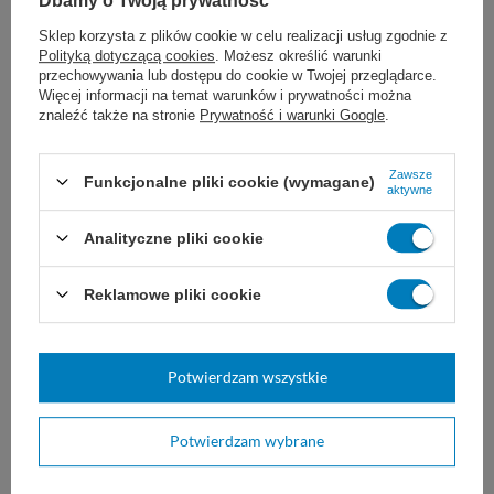
Dbamy o Twoją prywatność
Ilość warstw
8. warstwowe
Sklep korzysta z plików cookie w celu realizacji usług zgodnie z
Wymiary
7,5 x 7,5 cm
Polityką dotyczącą cookies
. Możesz określić warunki
przechowywania lub dostępu do cookie w Twojej przeglądarce.
Ilość nitek na 1 cm²
17. nitkowe
Więcej informacji na temat warunków i prywatności można
znaleźć także na stronie
Prywatność i warunki Google
.
Rodzaj produktu
Kompresy gazowe
Zobacz podobne:
Zawsze
Funkcjonalne pliki cookie (wymagane)
aktywne
Analityczne pliki cookie
Reklamowe pliki cookie
Potwierdzam wszystkie
Plaster włókninowy
Przylepiec Omnifix E
Potwierdzam wybrane
ELASTOPOR
Włókninowy, hypoalergiczny
Przylepiec do mocowania i
przylepiec na rolce. Łatwo
pokrywania całej powierzchni