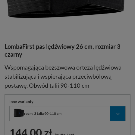
LombaFirst pas lędźwiowy 26 cm, rozmiar 3 -
czarny
Wspomagająca bezszwowa orteza lędźwiowa
stabilizująca i wspierająca przeciwbólową
postawę. Obwód talii 90-110 cm
Inne warianty
rozm. 3 talia 90-110 cm
144,00 zł
brutto
/
szt.