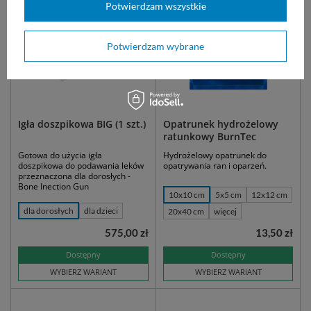
Potwierdzam wszystkie
Potwierdzam wybrane
Igła doszpikowa BIG (1 szt.)
Opatrunek hydrożelowy
ratunkowy BurnTec
Gotowa do użycia igła
Hydrożelowy opatrunek do
doszpikowa do podawania leków
opatrywania ran i oparzeń.
przeznaczona dla dorosłych -
Bone Inection Gun
10x10 cm
5x5 cm
12x12 cm
dla dorosłych
dla dzieci
20x40 cm
więcej
575,00 zł
13,50 zł
Dostępny
Dostępny
WYBIERZ WARIANT
WYBIERZ WARIANT