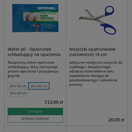
Water Jel - Opatrunek
Nożyczki opatrunkowe
schładzający na oparzenia
(ratownicze) 14 cm
Nasączony żelem opatrunek
taktyczne medyczne nożyczki do
schładzający, który zatrzymuje
szybkiego i bezpiecznego
proces oparzenia i przyspiesza
odcięcia materiałów w celu
gojenie.
zapewnienia dostępu do
poszkodowanego i udzielenia
pomocy.
20 x 55 cm
20 x 45 cm
10 x 10 cm
112,00 zł
Dostępny
WYBIERZ WARIANT
20,00 zł