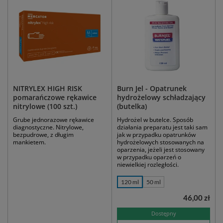
NITRYLEX HIGH RISK
Burn Jel - Opatrunek
pomarańczowe rękawice
hydrożelowy schładzający
nitrylowe (100 szt.)
(butelka)
Grube jednorazowe rękawice
Hydrożel w butelce. Sposób
diagnostyczne. Nitrylowe,
działania preparatu jest taki sam
bezpudrowe, z długim
jak w przypadku opatrunków
mankietem.
hydrożelowych stosowanych na
oparzenia, jeżeli jest stosowany
w przypadku oparzeń o
niewielkiej rozległości.
120 ml
50 ml
46,00 zł
Dostępny