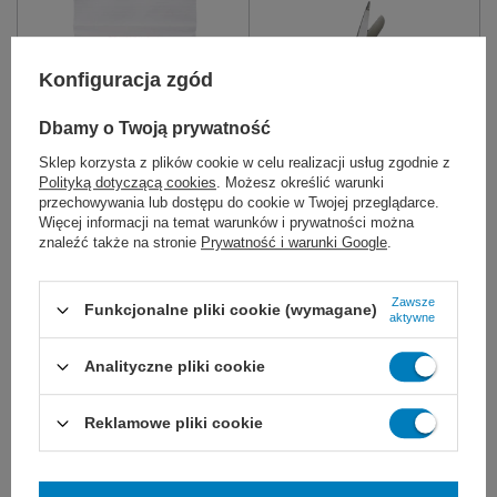
Konfiguracja zgód
Dbamy o Twoją prywatność
Sklep korzysta z plików cookie w celu realizacji usług zgodnie z
Polityką dotyczącą cookies
. Możesz określić warunki
Maska ratownicza
Nożyczki opatrunkowe
przechowywania lub dostępu do cookie w Twojej przeglądarce.
jednorazowa
ESMARCH
Więcej informacji na temat warunków i prywatności można
znaleźć także na stronie
Prywatność i warunki Google
.
Maseczka do sztucznego
opatrunkowe nożyce ratownicze
oddychania typu M2.
do cięcia materiałów
medycznych, bandaży i
opatrunków. Wielokrotnego
Zawsze
Funkcjonalne pliki cookie (wymagane)
użytku, ze stali nierdzewnej.
aktywne
20 cm
18 cm
Analityczne pliki cookie
3,10 zł
55,00 zł
Dostępny
Dostępny
Reklamowe pliki cookie
DO KOSZYKA
WYBIERZ WARIANT