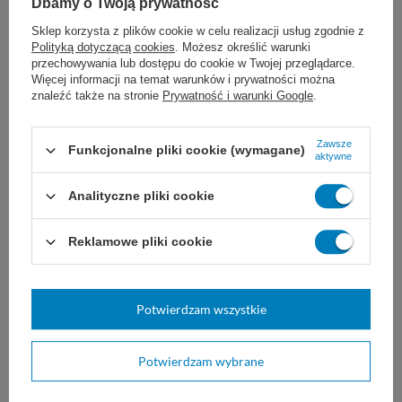
wyschnięcie czyszczonych obszarów.
Dbamy o Twoją prywatność
Sklep korzysta z plików cookie w celu realizacji usług zgodnie z
Zastosowanie do mycia powierzchni
Polityką dotyczącą cookies
. Możesz określić warunki
przechowywania lub dostępu do cookie w Twojej przeglądarce.
wodoodpornych i w myciu po
Więcej informacji na temat warunków i prywatności można
znaleźć także na stronie
Prywatność i warunki Google
.
remoncie
Zawsze
CLINEX Blink 1L znajduje szerokie
Funkcjonalne pliki cookie (wymagane)
aktywne
zastosowanie w czyszczeniu podłóg, szkła,
Analityczne pliki cookie
porowatych tworzyw sztucznych, PCV,
Reklamowe pliki cookie
ceramiki, płytek szkliwionych, posadzek
gresowych oraz marmuru. Idealnie sprawdza
Potwierdzam wszystkie
się zarówno w domach, jak i w obiektach
użytku publicznego, takich jak restauracje czy
Potwierdzam wybrane
obiekty handlowe.