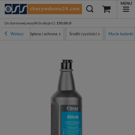
MENU
Do darmowej wysyłki brakuje Ci
:
150,00 zł
na główna
Wstecz
Higiena i ochrona
Środki czystości
Mycie łazienki