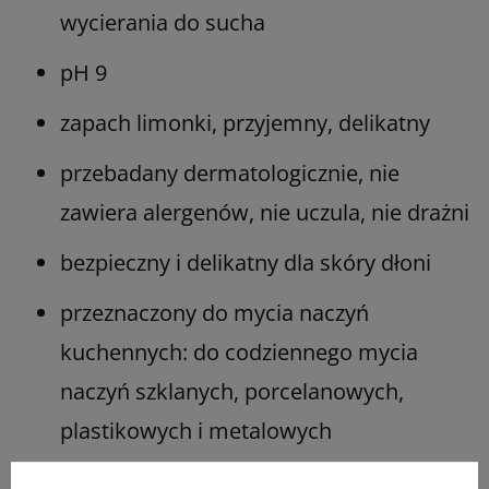
wycierania do sucha
pH 9
zapach limonki, przyjemny, delikatny
przebadany dermatologicznie, nie
zawiera alergenów, nie uczula, nie drażni
bezpieczny i delikatny dla skóry dłoni
przeznaczony do mycia naczyń
kuchennych: do codziennego mycia
naczyń szklanych, porcelanowych,
plastikowych i metalowych