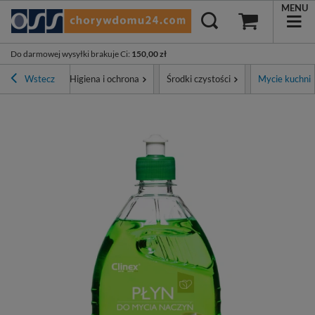
MENU
Do darmowej wysyłki brakuje Ci
:
150,00 zł
ona główna
Wstecz
Higiena i ochrona
Środki czystości
Mycie kuchni