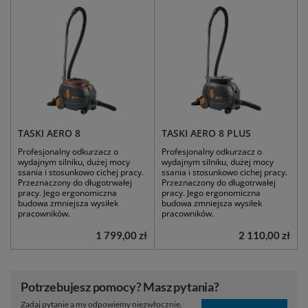
do podłóg drewnianych i kamiennych.
formułę, która oprócz niezwykłej
Produkty tworzone przez Clinex są
wydajności i ekonomii, pozwala na
przyjazne dla użytkowników oraz
ograniczenie ilości produkowanych
środowiska, co sprawia, że są
opakowań.
doskonałym wyborem dla
profesjonalistów dbających o najwyższą
TASKI AERO 8
TASKI AERO 8 PLUS
jakość sprzątania.
Zobacz naszą ofertę
Profesjonalny odkurzacz o
Profesjonalny odkurzacz o
wydajnym silniku, dużej mocy
wydajnym silniku, dużej mocy
ssania i stosunkowo cichej pracy.
ssania i stosunkowo cichej pracy.
Clinex
Przeznaczony do długotrwałej
Przeznaczony do długotrwałej
pracy. Jego ergonomiczna
pracy. Jego ergonomiczna
budowa zmniejsza wysiłek
budowa zmniejsza wysiłek
pracowników.
pracowników.
1 799,00 zł
2 110,00 zł
Potrzebujesz pomocy? Masz pytania?
Zadaj pytanie a my odpowiemy niezwłocznie,