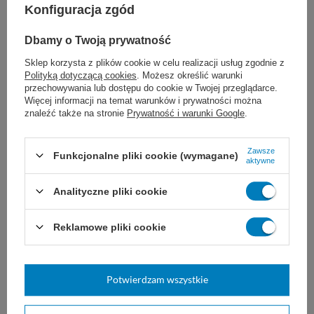
Konfiguracja zgód
Stosowanie produktu:
Dbamy o Twoją prywatność
Jedną łyżkę płynu rozpuścić w 3 litrach wody.
Sklep korzysta z plików cookie w celu realizacji usług zgodnie z
Umyte naczynia dokładnie spłukać wodą
Polityką dotyczącą cookies
. Możesz określić warunki
przechowywania lub dostępu do cookie w Twojej przeglądarce.
zdatną do picia i pozostawić do wyschnięcia
Więcej informacji na temat warunków i prywatności można
znaleźć także na stronie
Prywatność i warunki Google
.
lub ewentualnie przetrzeć.
Zawsze
Funkcjonalne pliki cookie (wymagane)
Zalecane rozcieńczenie: 0,5% (dodać 50-100
aktywne
ml płynu do 10 L wody). Silne zabrudzenia –
Analityczne pliki cookie
stosować mocniejszy roztwór myjący.
Reklamowe pliki cookie
Szczególnie polecany w gastronomii i
kuchniach profesjonalnych do mycia
Potwierdzam wszystkie
ręcznego naczyń, szklanek, sztućców,