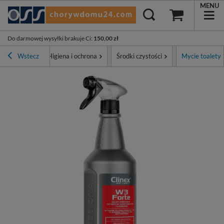
MENU
Do darmowej wysyłki brakuje Ci
:
150,00 zł
na główna
Wstecz
Higiena i ochrona
Środki czystości
Mycie toalety