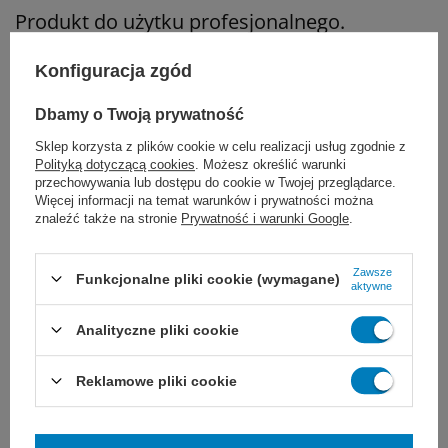
Produkt do użytku profesjonalnego.
Szczególnie polecany do utrzymania higieny
Konfiguracja zgód
toaletach publicznych oraz
obiektach
Dbamy o Twoją prywatność
użytku publicznego
takich jak urzędy, biura,
Sklep korzysta z plików cookie w celu realizacji usług zgodnie z
Polityką dotyczącą cookies
. Możesz określić warunki
hotele, restauracje, galerie handlowe, kina,
przechowywania lub dostępu do cookie w Twojej przeglądarce.
Więcej informacji na temat warunków i prywatności można
teatry, uczelnie, szkoły, przedszkola, obiekty
znaleźć także na stronie
Prywatność i warunki Google
.
sportowe i rozrywkowe.
Zawsze
Funkcjonalne pliki cookie (wymagane)
aktywne
Uwaga:
Analityczne pliki cookie
Nie stosować na kamieniach
Reklamowe pliki cookie
naturalnych zawierających wapień jak
np. trawertyn, wapień muszlowy.