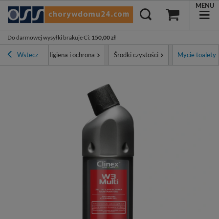
MENU
Do darmowej wysyłki brakuje Ci
:
150,00 zł
na główna
Wstecz
Higiena i ochrona
Środki czystości
Mycie toalety