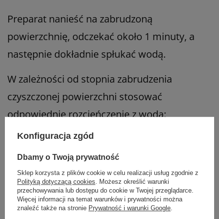
Preparat nanieść na zabrudzoną
powierzchnię, odczekać około 1 minuty, a
następnie dokładnie spłukać wodą.
W zależności od stopnia zabrudzenia
czyszczonej powierzchni stosować
odpowiednie rozcieńczenie z wodą:
Konfiguracja zgód
Mycie powierzchni zmywalnych od 50-
300 ml/ 10 L wody.
Dbamy o Twoją prywatność
Sklep korzysta z plików cookie w celu realizacji usług zgodnie z
Umiarkowane zabrudzenia od 300 ml/ 1
Polityką dotyczącą cookies
. Możesz określić warunki
przechowywania lub dostępu do cookie w Twojej przeglądarce.
L wody.
Więcej informacji na temat warunków i prywatności można
znaleźć także na stronie
Prywatność i warunki Google
.