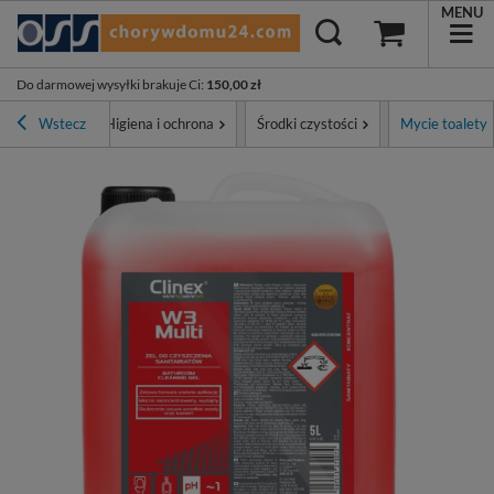
MENU
Do darmowej wysyłki brakuje Ci
:
150,00 zł
na główna
Wstecz
Higiena i ochrona
Środki czystości
Mycie toalety