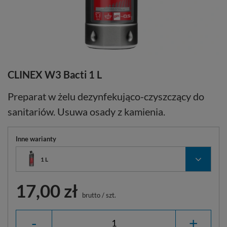
CLINEX W3 Bacti 1 L
Preparat w żelu dezynfekująco-czyszczący do
sanitariów. Usuwa osady z kamienia.
Inne warianty
1 L
17,00 zł
brutto
/
szt.
-
+