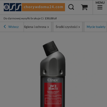
MENU
Do darmowej wysyłki brakuje Ci
:
150,00 zł
na główna
Wstecz
Higiena i ochrona
Środki czystości
Mycie toalety