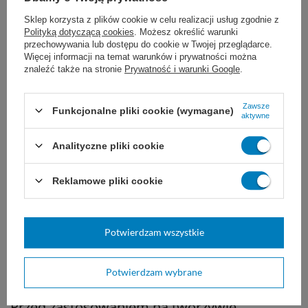
Pomieszczenia, w których dokonano
Sklep korzysta z plików cookie w celu realizacji usług zgodnie z
Polityką dotyczącą cookies
. Możesz określić warunki
dezynfekcji powierzchni nie wymagają
przechowywania lub dostępu do cookie w Twojej przeglądarce.
Więcej informacji na temat warunków i prywatności można
wentylacji.
znaleźć także na stronie
Prywatność i warunki Google
.
Uwaga:
Nie stosować na kamieniach
Zawsze
Funkcjonalne pliki cookie (wymagane)
aktywne
naturalnych zawierających wapień jak np.
trawertyn, wapień muszlowy. Nie stosować
Analityczne pliki cookie
na aluminium, powierzchniach
Reklamowe pliki cookie
lakierowanych oraz szkle akrylowym. Nie
stosować na materiałach o uszkodzonej
Potwierdzam wszystkie
nawierzchni emaliowanej lub pokrytej
chromem.
Potwierdzam wybrane
Przed zastosowaniem na tworzywie