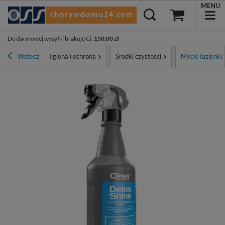
MENU
Do darmowej wysyłki brakuje Ci
:
150,00 zł
na główna
Wstecz
Higiena i ochrona
Środki czystości
Mycie łazienki