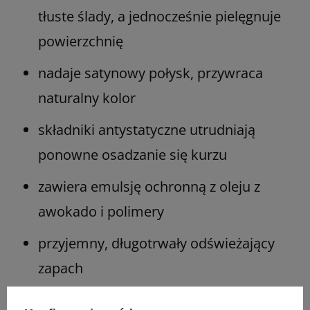
tłuste ślady, a jednocześnie pielęgnuje
powierzchnię
nadaje satynowy połysk, przywraca
naturalny kolor
składniki antystatyczne utrudniają
ponowne osadzanie się kurzu
zawiera emulsję ochronną z oleju z
awokado i polimery
przyjemny, długotrwały odświeżający
zapach
szybko odparowuje, nie pozostawiając