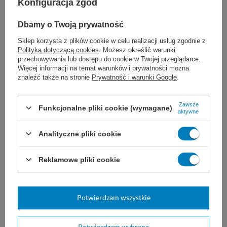
Konfiguracja zgód
smug
Dbamy o Twoją prywatność
pH 6
Sklep korzysta z plików cookie w celu realizacji usług zgodnie z
Polityką dotyczącą cookies
. Możesz określić warunki
zastosowanie: drewno lakierowane,
przechowywania lub dostępu do cookie w Twojej przeglądarce.
Więcej informacji na temat warunków i prywatności można
drzwi drewniane, drzwi laminowane,
znaleźć także na stronie
Prywatność i warunki Google
.
meble drewniane, meble laminowane
Zawsze
Funkcjonalne pliki cookie (wymagane)
aktywne
bezpieczny dla użytkownika i środowiska
Analityczne pliki cookie
Stosowanie produktu:
Reklamowe pliki cookie
1. Przed użyciem wstrząsnąć.
Potwierdzam wszystkie
2. Nanieść preparat bezpośrednio na
czyszczoną powierzchnię bądź rozpylić na
Potwierdzam wybrane