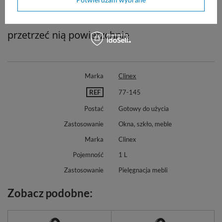
miękką, czystą szmatkę, a następnie
przetrzeć nią powierzchnię
Marka
Clinex
REF
77-145
Postać
Gotowy do użycia
Zastosowanie
Okna, szkło, meble
Marka
Clinex
Pojemność
1 L
Zastosowanie
Pielęgnacja mebli
Zobacz podobne: