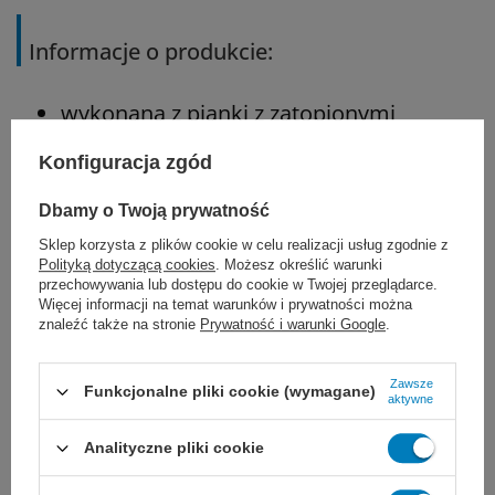
Informacje o produkcie:
wykonana z pianki z zatopionymi
magnesami
Konfiguracja zgód
jej elastyczna struktura dopasowuje się
Dbamy o Twoją prywatność
do ciała pacjenta
Sklep korzysta z plików cookie w celu realizacji usług zgodnie z
Polityką dotyczącą cookies
. Możesz określić warunki
przechowywania lub dostępu do cookie w Twojej przeglądarce.
antypoślizgowy spód zabezpiecza przed
Więcej informacji na temat warunków i prywatności można
znaleźć także na stronie
Prywatność i warunki Google
.
przesuwaniem po powierzchni serwet
chirurgicznych
Zawsze
Funkcjonalne pliki cookie (wymagane)
aktywne
zawarte w macie magnesy utrzymują
Analityczne pliki cookie
instrumenty w miejscu