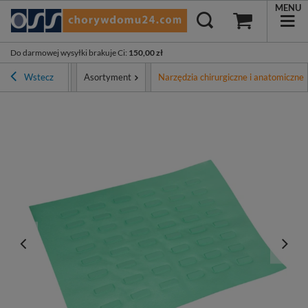
MENU
Do darmowej wysyłki brakuje Ci
:
150,00 zł
Strona główna
Wstecz
Asortyment
Narzędzia chirurgiczne i anatomiczne