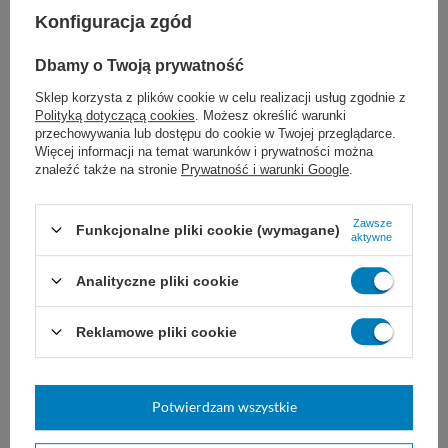
Konfiguracja zgód
Dbamy o Twoją prywatność
Sklep korzysta z plików cookie w celu realizacji usług zgodnie z
Polityką dotyczącą cookies
. Możesz określić warunki
przechowywania lub dostępu do cookie w Twojej przeglądarce.
Więcej informacji na temat warunków i prywatności można
Pianka do mycia Washing
Myjka z mydłem 17 x 24 cm
znaleźć także na stronie
Prywatność i warunki Google
.
Foam 400 ml - Abena
(50 szt.)
Pianka myjąca do ciała,
Myjka rękawica do mycia ciała
Zawsze
stanowiąca alternatywę dla wody
pacjenta. Nasączona mydłem.
Funkcjonalne pliki cookie (wymagane)
aktywne
i mydła. Nie wymaga wody do
Jednorazowa.
skutecznego działania.
Analityczne pliki cookie
26,00 zł
26,00 zł
Dostępny
Dostępny
Reklamowe pliki cookie
DO KOSZYKA
DO KOSZYKA
Potwierdzam wszystkie