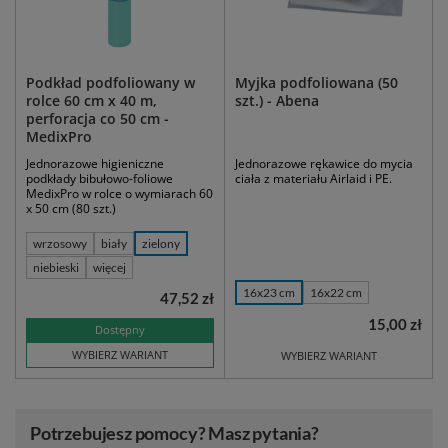
Podkład podfoliowany w
Myjka podfoliowana (50
rolce 60 cm x 40 m,
szt.) - Abena
perforacja co 50 cm -
MedixPro
Jednorazowe higieniczne
Jednorazowe rękawice do mycia
podkłady bibułowo-foliowe
ciała z materiału Airlaid i PE.
MedixPro w rolce o wymiarach 60
x 50 cm (80 szt.)
wrzosowy
biały
zielony
niebieski
więcej
16x23 cm
16x22 cm
47,52 zł
15,00 zł
Dostępny
WYBIERZ WARIANT
WYBIERZ WARIANT
Potrzebujesz pomocy? Masz pytania?