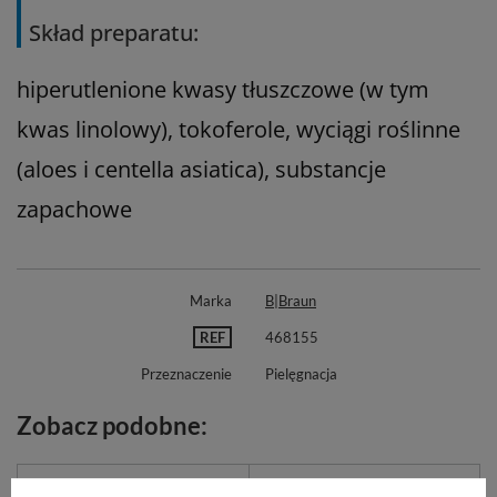
Skład preparatu:
hiperutlenione kwasy tłuszczowe (w tym
kwas linolowy), tokoferole, wyciągi roślinne
(aloes i
centella asiatica), substancje
zapachowe
Marka
B|Braun
REF
468155
Przeznaczenie
Pielęgnacja
Zobacz podobne: