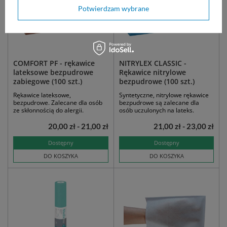
Potwierdzam wybrane
COMFORT PF - rękawice
NITRYLEX CLASSIC -
lateksowe bezpudrowe
Rękawice nitrylowe
zabiegowe (100 szt.)
bezpudrowe (100 szt.)
Rękawice lateksowe,
Syntetyczne, nitrylowe rękawice
bezpudrowe. Zalecane dla osób
bezpudrowe są zalecane dla
ze skłonnością do alergii.
osób uczulonych na lateks.
20,00 zł - 21,00 zł
21,00 zł - 23,00 zł
Dostępny
Dostępny
DO KOSZYKA
DO KOSZYKA