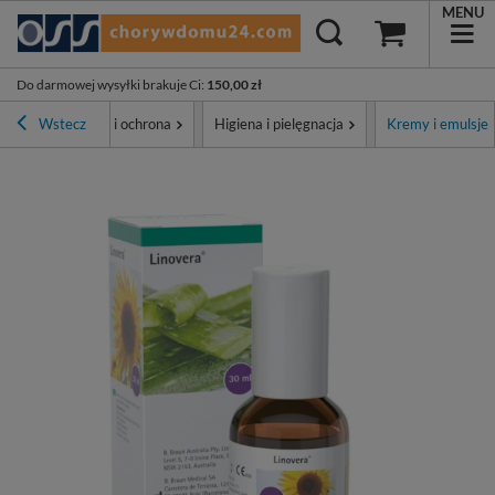
MENU
Do darmowej wysyłki brakuje Ci
:
150,00 zł
wna
Wstecz
Higiena i ochrona
Higiena i pielęgnacja
Kremy i emulsje