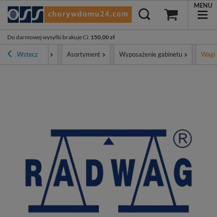
MENU
Do darmowej wysyłki brakuje Ci
:
150,00 zł
Strona główna
Wstecz
Asortyment
Wyposażenie gabinetu
Wagi