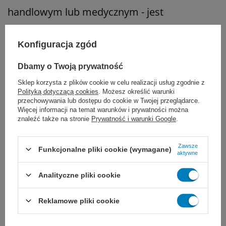
handlowym lub medycznym - jest
sprawdzana, odpowiednio oznakowana
Konfiguracja zgód
(plomba, naklejka legalizacyjna) oraz
otrzymuje stosowne potwierdzenie
Dbamy o Twoją prywatność
legalizacji.
Sklep korzysta z plików cookie w celu realizacji usług zgodnie z
Polityką dotyczącą cookies
. Możesz określić warunki
przechowywania lub dostępu do cookie w Twojej przeglądarce.
Ważne:
Zakup usługi legalizacji dotyczy
Więcej informacji na temat warunków i prywatności można
znaleźć także na stronie
Prywatność i warunki Google
.
wyłącznie wag zakupionych w naszym
sklepie
.
Zawsze
Funkcjonalne pliki cookie (wymagane)
aktywne
Nie wykonujemy legalizacji wag
Analityczne pliki cookie
pochodzących z innych źródeł / zakupionych
u innych sprzedawców.
Reklamowe pliki cookie