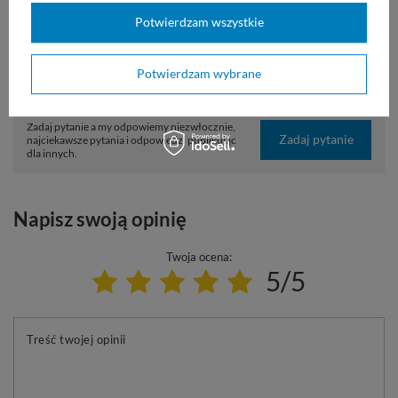
Potwierdzam wszystkie
Marka
Radwag
Na zamówienie
Tak
Potwierdzam wybrane
Potrzebujesz pomocy? Masz pytania?
Zadaj pytanie a my odpowiemy niezwłocznie,
Zadaj pytanie
najciekawsze pytania i odpowiedzi publikując
dla innych.
Napisz swoją opinię
Twoja ocena:
5/5
Treść twojej opinii