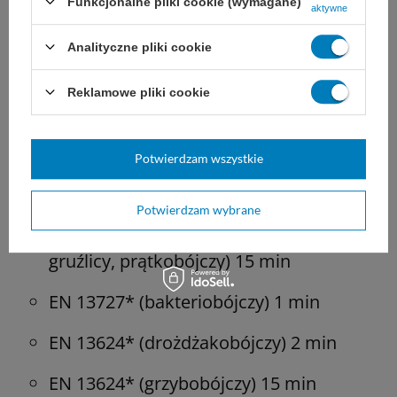
Funkcjonalne pliki cookie (wymagane)
aktywne
VAH 2015
Analityczne pliki cookie
Bakteriobójczy, drożdżakobójczy 1 min
Reklamowe pliki cookie
EN 16615* (bakteriobójczy,
drożdżakobójczy) 1 min
Potwierdzam wszystkie
EN 16615* (grzybobójczy) 5 min
Potwierdzam wybrane
EN 16615* (bójczy wobec prątków
gruźlicy, prątkobójczy) 15 min
EN 13727* (bakteriobójczy) 1 min
EN 13624* (drożdżakobójczy) 2 min
EN 13624* (grzybobójczy) 15 min