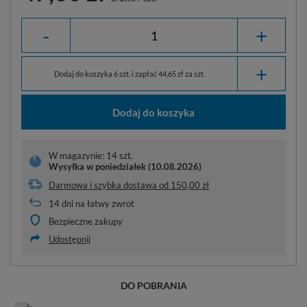
-
+
+
Dodaj do koszyka 6 szt. i zapłać 44,65 zł za szt.
Dodaj do koszyka
W magazynie: 14 szt.
Wysyłka
w poniedziałek (10.08.2026)
Darmowa i szybka dostawa
od
150,00 zł
14
dni na łatwy zwrot
Bezpieczne zakupy
Udostępnij
DO POBRANIA