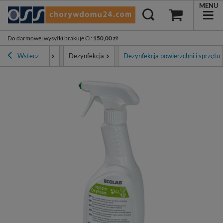
MENU
Do darmowej wysyłki brakuje Ci
:
150,00 zł
Higiena i ochrona
Wstecz
Dezynfekcja
Dezynfekcja powierzchni i sprzętu