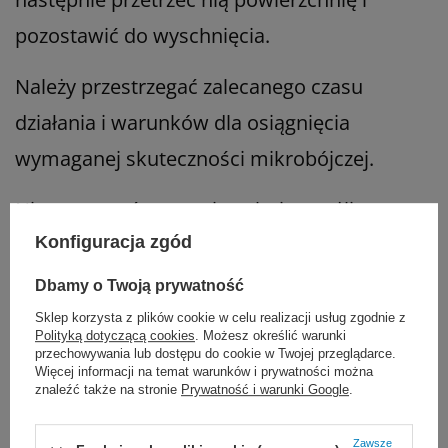
pozostawić do wyschnięcia.
Należy przestrzegać zalecanego czasu
działania i warunków dla osiągnięcia
wymaganej skuteczności mikrobójczej.
Nie stosować na powierzchnie wrażliwe na
działanie substancji utleniających, czyli np.
Konfiguracja zgód
powierzchnie marmurowe, miedziane lub
Dbamy o Twoją prywatność
mosiężne.
Sklep korzysta z plików cookie w celu realizacji usług zgodnie z
Polityką dotyczącą cookies
. Możesz określić warunki
przechowywania lub dostępu do cookie w Twojej przeglądarce.
Więcej informacji na temat warunków i prywatności można
Skuteczność:
znaleźć także na stronie
Prywatność i warunki Google
.
Dezynfekcja powierzchni według metody
Zawsze