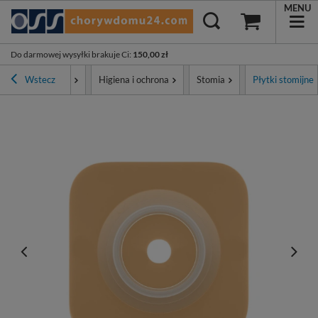
MENU
Do darmowej wysyłki brakuje Ci
:
150,00 zł
Strona główna
Wstecz
Higiena i ochrona
Stomia
Płytki stomijne