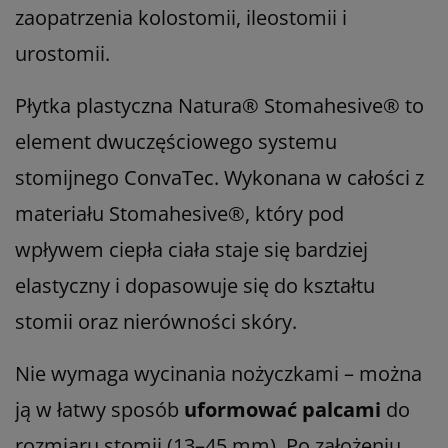
zaopatrzenia kolostomii, ileostomii i
urostomii.
Płytka plastyczna Natura® Stomahesive® to
element dwuczęściowego systemu
stomijnego ConvaTec. Wykonana w całości z
materiału Stomahesive®, który pod
wpływem ciepła ciała staje się bardziej
elastyczny i dopasowuje się do kształtu
stomii oraz nierówności skóry.
Nie wymaga wycinania nożyczkami – można
ją w łatwy sposób
uformować palcami
do
rozmiaru stomii (13–45 mm). Po założeniu