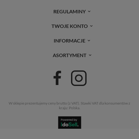
REGULAMINY
TWOJE KONTO
INFORMACJE
ASORTYMENT
W sklepie prezentujemy ceny brutto (z VAT).
Stawki VAT dla konsumentów z
kraju:
Polska
.