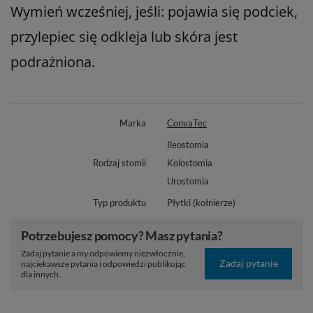
Wymień wcześniej, jeśli: pojawia się podciek,
przylepiec się odkleja lub skóra jest
podrażniona.
Marka
ConvaTec
Ileostomia
Rodzaj stomii
Kolostomia
Urostomia
Typ produktu
Płytki (kołnierze)
Potrzebujesz pomocy? Masz pytania?
Zadaj pytanie a my odpowiemy niezwłocznie,
Zadaj pytanie
najciekawsze pytania i odpowiedzi publikując
dla innych.