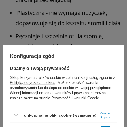
Plastyczna - nie wymaga nożyczek,
dopasowuje się do kształtu stomii i ciała
Pęcznieje i szczelnie otula stomię,
zapobiega podciekaniu
Konfiguracja zgód
Dwuczęściowy system Natura® - można
wymieniać worek bez odklejania płytki
Dbamy o Twoją prywatność
Sklep korzysta z plików cookie w celu realizacji usług zgodnie z
Odpowiednia do kolostomii, ileostomii i
Polityką dotyczącą cookies
. Możesz określić warunki
przechowywania lub dostępu do cookie w Twojej przeglądarce.
urostomii
Więcej informacji na temat warunków i prywatności można
znaleźć także na stronie
Prywatność i warunki Google
.
Ilość w opakowaniu: 5 sztuk
Zawsze
Funkcjonalne pliki cookie (wymagane)
Kod produktu: ref. 401983
aktywne