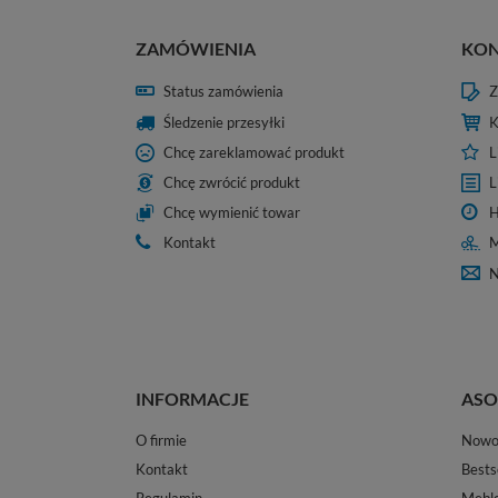
ZAMÓWIENIA
KO
Status zamówienia
Z
Śledzenie przesyłki
K
Chcę zareklamować produkt
L
Chcę zwrócić produkt
L
Chcę wymienić towar
H
Kontakt
M
N
INFORMACJE
ASO
O firmie
Nowo
Kontakt
Bests
Regulamin
Mebl