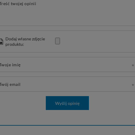
Treść twojej opinii
Dodaj własne zdjęcie
produktu:
Twoje imię
Twój email
Wyślij opinię