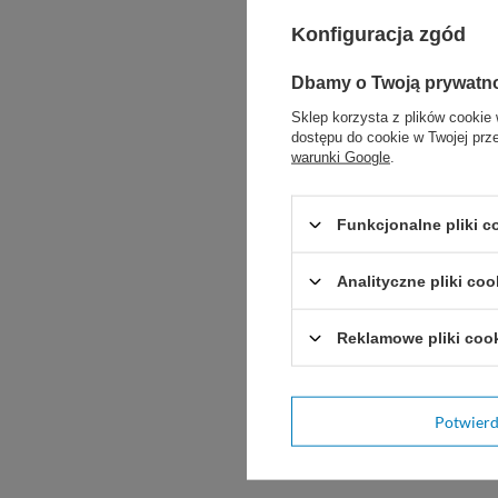
Przeznaczony do ko
Konfiguracja zgód
W opakowaniu: 10
Dbamy o Twoją prywatn
Sklep korzysta z plików cookie 
dostępu do cookie w Twojej prz
warunki Google
.
Jak stosować?
Funkcjonalne pliki 
Połącz worek z pły
Analityczne pliki coo
Po napełnieniu otw
Reklamowe pliki coo
Dokładnie oczyść z
Worek można wymien
Potwier