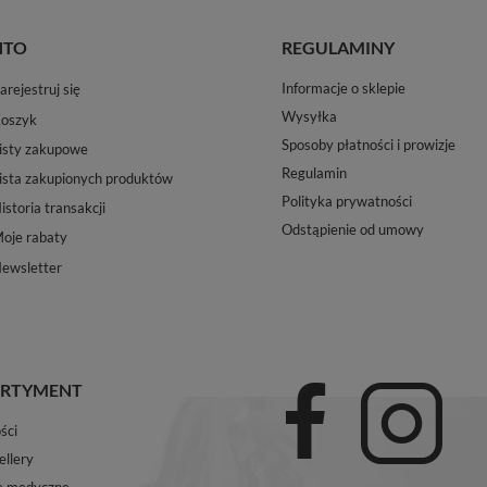
NTO
REGULAMINY
Informacje o sklepie
arejestruj się
Wysyłka
oszyk
Sposoby płatności i prowizje
isty zakupowe
Regulamin
ista zakupionych produktów
Polityka prywatności
istoria transakcji
Odstąpienie od umowy
oje rabaty
ewsletter
RTYMENT
ści
ellery
e medyczne