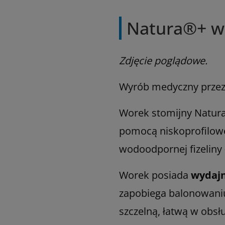
Natura®+ wo
Zdjęcie poglądowe.
Wyrób medyczny przezn
Worek stomijny Natura+
pomocą niskoprofilowe
wodoodpornej fizeliny –
Worek posiada
wydajn
zapobiega balonowaniu
szczelną, łatwą w obs