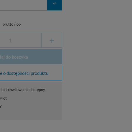
ł
brutto
/
op.
+
aj do koszyka
 o dostępności produktu
dukt chwilowo niedostępny.
wrot
y