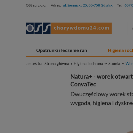
OSS sp. z o.o.
Adres:
ul. Siennicka 25, 80-758 Gdańsk
Tel.
607 
Opatrunki i leczenie ran
Higiena i o
Jesteś tu:
Strona główna
Higiena i ochrona
Stomia
Wor
Natura+ - worek otwarty
ConvaTec
Dwuczęściowy worek stom
wygoda, higiena i dyskre