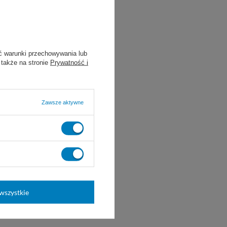
ć warunki przechowywania lub
 także na stronie
Prywatność i
Zawsze aktywne
ierścienia.
ety.
brudzony.
wszystkie