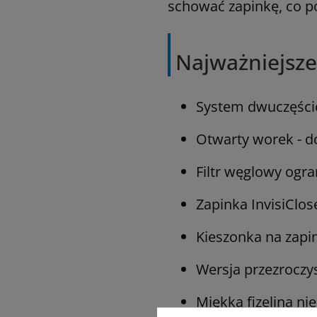
schować zapinkę, co p
Najważniejsze
System dwuczęścio
Otwarty worek - do
Filtr węglowy ogra
Zapinka InvisiClos
Kieszonka na zapi
Wersja przezroczys
Miękka fizelina nie