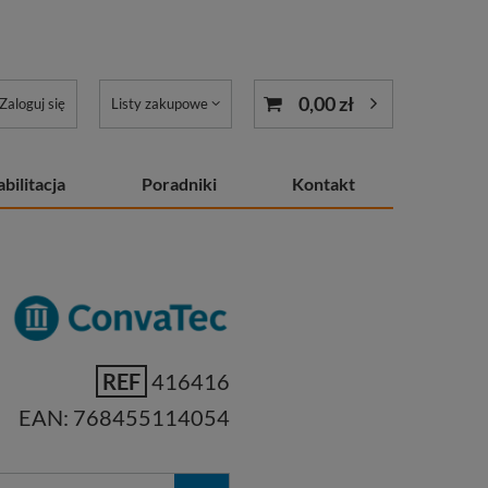
0,00 zł
Zaloguj się
Listy zakupowe
bilitacja
Poradniki
Kontakt
REF
416416
EAN:
768455114054