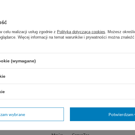
lostomii i ileostomii
 sztuk
ość
w celu realizacji usług zgodnie z
Polityką dotyczącą cookies
. Możesz określi
eglądarce. Więcej informacji na temat warunków i prywatności można znaleźć
:
cookie (wymagane)
tką stomijną Natura®, dociśnij do zatrzaśnięcia p
kie
órz zapinkę InvisiClose®, opróżnij worek do toal
kie
apinkę, zamknij i schowaj do kieszonki.
ić bez odklejania płytki, gdy jest pełny lub za
dzam wybrane
Potwierdzam 