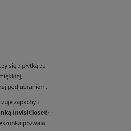
y się z płytką za
iękkiej,
tnej pod ubraniem.
izuje zapachy i
nką InvisiClose
® –
ieszonka pozwala