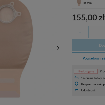
45 mm
155,00 z
-
Dod
Powiadom mnie
Pro
14
dni na łatwy z
Bezpieczne zakup
Udostępnij