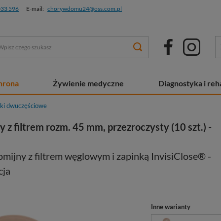
033 596
E-mail:
chorywdomu24@oss.com.pl
chrona
Żywienie medyczne
Diagnostyka i reha
ki dwuczęściowe
 z filtrem rozm. 45 mm, przezroczysty (10 szt.) -
ijny z filtrem węglowym i zapinką InvisiClose® -
cja
Inne warianty