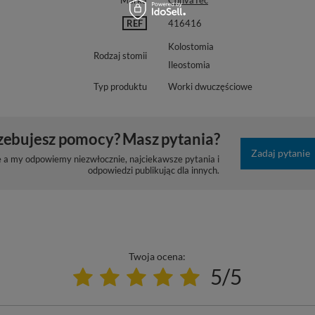
Marka
ConvaTec
REF
416416
Kolostomia
Rodzaj stomii
Ileostomia
Typ produktu
Worki dwuczęściowe
zebujesz pomocy? Masz pytania?
Zadaj pytanie
e a my odpowiemy niezwłocznie, najciekawsze pytania i
odpowiedzi publikując dla innych.
Twoja ocena:
5/5