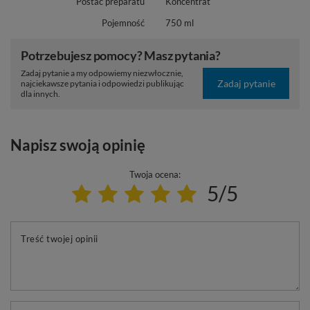
Postać preparatu
Koncentrat
Pojemność
750 ml
Potrzebujesz pomocy? Masz pytania?
Zadaj pytanie a my odpowiemy niezwłocznie,
Zadaj pytanie
najciekawsze pytania i odpowiedzi publikując
dla innych.
Napisz swoją opinię
Twoja ocena:
5/5
Treść twojej opinii