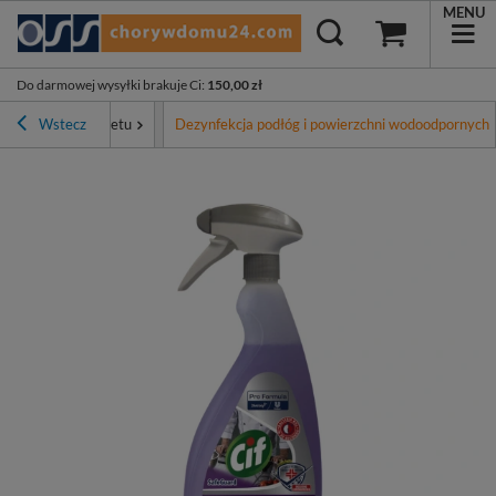
MENU
Do darmowej wysyłki brakuje Ci
:
150,00 zł
yposażenie gabinetu
Wstecz
Dezynfekcja podłóg i powierzchni wodoodpornych