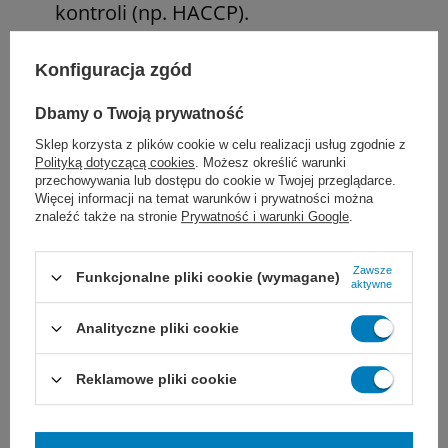
kontroli (np. HACCP).
Ochrona pracowników i klientów:
Konfiguracja zgód
Szerokie spektrum biobójcze preparatu
Dbamy o Twoją prywatność
pozwala utrzymać sterylność miejsc
Sklep korzysta z plików cookie w celu realizacji usług zgodnie z
newralgicznych, zapewniając spokój i
Polityką dotyczącą cookies
. Możesz określić warunki
przechowywania lub dostępu do cookie w Twojej przeglądarce.
bezpieczeństwo w obiekcie.
Więcej informacji na temat warunków i prywatności można
znaleźć także na stronie
Prywatność i warunki Google
.
Zawsze
Gdzie spray Cif SafeGuard sprawdzi się
Funkcjonalne pliki cookie (wymagane)
aktywne
najlepiej
Analityczne pliki cookie
Środek jest rekomendowany do wszystkich
Reklamowe pliki cookie
twardych, zmywalnych powierzchni, w
szczególności tam, gdzie priorytetem jest