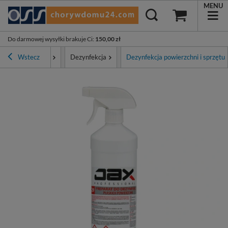
MENU
Do darmowej wysyłki brakuje Ci
:
150,00 zł
Higiena i ochrona
Wstecz
Dezynfekcja
Dezynfekcja powierzchni i sprzętu