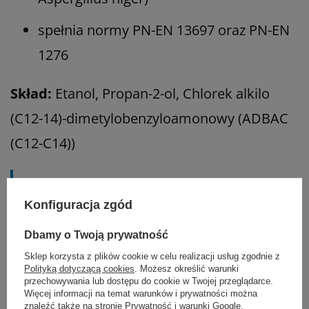
spełnia normy
PN-EN 13697 oraz PN-EN
1276
Skład:
Etanol, Propan-2-ol, Chlorek alkilo
(C12-14)-dimetylobenzyloamonowy (ADBAC
(C12-C14))
Zastosowanie:
Konfiguracja zgód
Do szybkiej dezynfekcji:
Dbamy o Twoją prywatność
Sklep korzysta z plików cookie w celu realizacji usług zgodnie z
nieporowatych powierzchni
Polityką dotyczącą cookies
. Możesz określić warunki
przechowywania lub dostępu do cookie w Twojej przeglądarce.
Więcej informacji na temat warunków i prywatności można
sprzętu medycznego, aparatury
znaleźć także na stronie
Prywatność i warunki Google
.