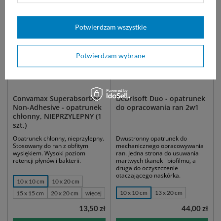
Potwierdzam wszystkie
Potwierdzam wybrane
Convamax Superabsorber
Debrisoft Duo - opatrunek
Non-Adhesive - opatrunek
do opracowania ran 2w1
chłonny, NIEPRZYLEPNY (1
szt.)
Opatrunek chłonny, nieprzylepny.
Dwustronny opatrunek do
Stosowany do ran z obfitym
mechanicznego opracowywania
wysiękiem. Wysoki poziom
ran. Jedna strona do usuwania
retencji płynów i bakterii.
martwych tkanek i biofilmu, a
druga do oczyszczenie
otaczającego naskórka.
10 x 10 cm
10 x 20 cm
10 x 10 cm
13 x 20 cm
15 x 15 cm
20 x 20 cm
więcej
13,50 zł
44,00 zł