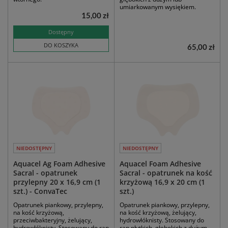
umiarkowanym wysiękiem.
15,00 zł
Dostępny
DO KOSZYKA
65,00 zł
NIEDOSTĘPNY
NIEDOSTĘPNY
Aquacel Ag Foam Adhesive
Aquacel Foam Adhesive
Sacral - opatrunek
Sacral - opatrunek na kość
przylepny 20 x 16,9 cm (1
krzyżową 16,9 x 20 cm (1
szt.) - ConvaTec
szt.)
Opatrunek piankowy, przylepny,
Opatrunek piankowy, przylepny,
na kość krzyżową,
na kość krzyżową, żelujący,
przeciwbakteryjny, żelujący,
hydrowłóknisty. Stosowany do
hydrowłóknisty. Stosowany do ran
ran płytkich, głębokich z dużym