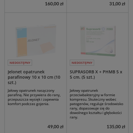
160,00 zł
31,00 zł
NIEDOSTĘPNY
NIEDOSTĘPNY
Jelonet opatrunek
SUPRASORB X + PHMB 5 x
parafinowy 10 x 10 cm (10
5 cm. (5 szt.)
szt.)
Jałowy opatrunek nasączony
Jałowy opatrunek
parafiną. Nie przywiera do rany,
przeciwbakteryjny w formie
przepuszcza wysięk i zapewnia
kompresu. Skuteczny wobec
komfort podczas gojenia.
patogenów, reguluje środowisko
rany, dopasowuje się do
dowolnego kształtu i głębokości
rany.
49,00 zł
135,00 zł