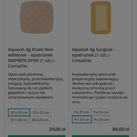
Aquacel Ag Foam Non
Aquacel Ag Surgical -
Adhesive - opatrunek
opatrunek (1 szt.) -
NIEPRZYLEPNY (1 szt.) -
ConvaTec
ConvaTec
Opatrunek piankowy,
Antybakteryjny opatrunek
nieprzylepny, przeciwbakteryjny,
pooperacyjny zapewniający
żelujący, hydrowłóknisty.
idealne warunki gojenia i
Stosowany do ran płytkich,
skuteczną ochronę przed
głębokich z dużym lub
zakażeniem. Pochłania wysięk i
umiarkowanym wysiękiem.
minimalizuje ryzyko rozejścia się
rany.
9 x 35 cm
9 x 25 cm
10 x 10 cm
15 x 15 cm
9 x 15 cm
9 x 10 cm
15 x 20 cm
20 x 20 cm
24,00 zł
86,00 zł