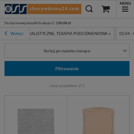
MENU
Do darmowej wysyłki brakuje Ci
:
150,00 zł
OPATRUNKI SPECJALISTYCZNE, TERAPIA PODCIŚNIENIOWA
Wstecz
02.04 
Sortuj po nazwie rosnąco
Filtrowanie
( ilość produktów:
27
)