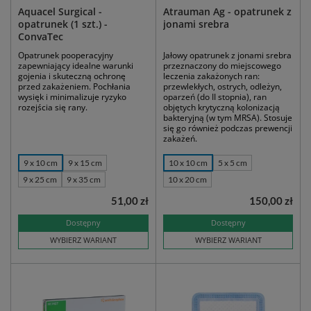
Aquacel Surgical -
Atrauman Ag - opatrunek z
opatrunek (1 szt.) -
jonami srebra
ConvaTec
Opatrunek pooperacyjny
Jałowy opatrunek z jonami srebra
zapewniający idealne warunki
przeznaczony do miejscowego
gojenia i skuteczną ochronę
leczenia zakażonych ran:
przed zakażeniem. Pochłania
przewlekłych, ostrych, odleżyn,
wysięk i minimalizuje ryzyko
oparzeń (do II stopnia), ran
rozejścia się rany.
objętych krytyczną kolonizacją
bakteryjną (w tym MRSA). Stosuje
się go również podczas prewencji
zakażeń.
9 x 10 cm
9 x 15 cm
10 x 10 cm
5 x 5 cm
9 x 25 cm
9 x 35 cm
10 x 20 cm
51,00 zł
150,00 zł
Dostępny
Dostępny
WYBIERZ WARIANT
WYBIERZ WARIANT