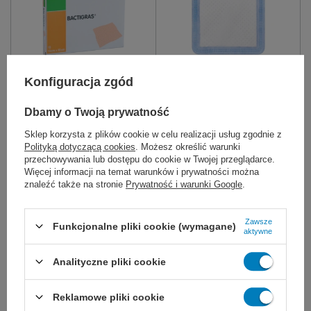
Konfiguracja zgód
Bactigras - opatrunek
Convamax Superabsorber
parafinowy
Adhesive - opatrunek (1
Dbamy o Twoją prywatność
szt.) - ConvaTec
Opatrunek parafinowy,
Opatrunek chłonny, przylepny.
Sklep korzysta z plików cookie w celu realizacji usług zgodnie z
nieprzywierający, nasączony
Stosowany do ran z obfitym
Polityką dotyczącą cookies
. Możesz określić warunki
chlorheksydyną. Utrzymuje
wysiękiem. Wysoki poziom
przechowywania lub dostępu do cookie w Twojej przeglądarce.
wilgotność rany co przyspiesza jej
retencji płynów i bakterii.
Więcej informacji na temat warunków i prywatności można
gojenie, zapobiega wysuszeniu i
znaleźć także na stronie
Prywatność i warunki Google
.
maceracji skóry.
10 x 10 (10 szt.)
5 x 5 (50 szt.)
10 x 10 cm
15 x 15 cm
Zawsze
Funkcjonalne pliki cookie (wymagane)
15 x 20 (10 szt.)
20 x 20 cm
aktywne
67,50 zł
12,00 zł
Analityczne pliki cookie
Dostępny
Dostępny
WYBIERZ WARIANT
WYBIERZ WARIANT
Reklamowe pliki cookie