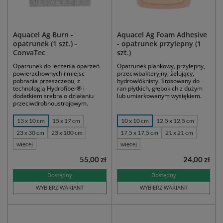
Aquacel Ag Burn -
Aquacel Ag Foam Adhesive
opatrunek (1 szt.) -
- opatrunek przylepny (1
ConvaTec
szt.)
Opatrunek do leczenia oparzeń
Opatrunek piankowy, przylepny,
powierzchownych i miejsc
przeciwbakteryjny, żelujący,
pobrania przeszczepu, z
hydrowłóknisty. Stosowany do
technologią Hydrofiber® i
ran płytkich, głębokich z dużym
dodatkiem srebra o działaniu
lub umiarkowanym wysiękiem.
przeciwdrobnoustrojowym.
13 x 10 cm
15 x 17 cm
10 x 10 cm
12,5 x 12,5 cm
23 x 30 cm
23 x 100 cm
17,5 x 17,5 cm
21 x 21 cm
więcej
więcej
55,00 zł
24,00 zł
Dostępny
Dostępny
WYBIERZ WARIANT
WYBIERZ WARIANT