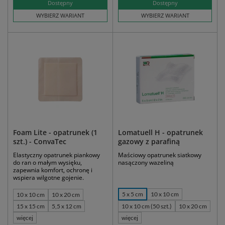
Dostępny
Dostępny
WYBIERZ WARIANT
WYBIERZ WARIANT
Foam Lite - opatrunek (1
Lomatuell H - opatrunek
szt.) - ConvaTec
gazowy z parafiną
Elastyczny opatrunek piankowy
Maściowy opatrunek siatkowy
do ran o małym wysięku,
nasączony wazeliną
zapewnia komfort, ochronę i
wspiera wilgotne gojenie.
5 x 5 cm
10 x 10 cm
10 x 10 cm
10 x 20 cm
15 x 15 cm
5,5 x 12 cm
10 x 10 cm (50 szt.)
10 x 20 cm
więcej
więcej