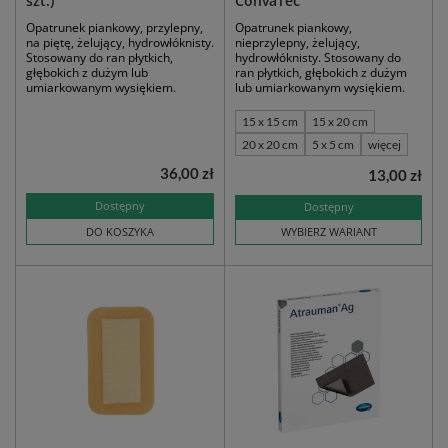
szt.)
ConvaTec
Opatrunek piankowy, przylepny,
Opatrunek piankowy,
na piętę, żelujący, hydrowłóknisty.
nieprzylepny, żelujący,
Stosowany do ran płytkich,
hydrowłóknisty. Stosowany do
głębokich z dużym lub
ran płytkich, głębokich z dużym
umiarkowanym wysiękiem.
lub umiarkowanym wysiękiem.
15 x 15 cm
15 x 20 cm
20 x 20 cm
5 x 5 cm
więcej
36,00 zł
13,00 zł
Dostępny
Dostępny
DO KOSZYKA
WYBIERZ WARIANT