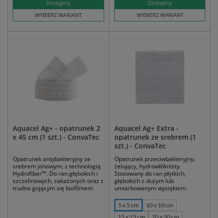
Dostępny
Dostępny
WYBIERZ WARIANT
WYBIERZ WARIANT
Aquacel Ag+ - opatrunek 2
Aquacel Ag+ Extra -
x 45 cm (1 szt.) - ConvaTec
opatrunek ze srebrem (1
szt.) - ConvaTec
Opatrunek antybakteryjny ze
Opatrunek przeciwbakteryjny,
srebrem jonowym, z technologią
żelujący, hydrowłóknisty.
Hydrofiber™. Do ran głębokich i
Stosowany do ran płytkich,
szczelinowych, zakażonych oraz z
głębokich z dużym lub
trudno gojącym się biofilmem.
umiarkowanym wysiękiem.
5 x 5 cm
10 x 10 cm
15 x 15 cm
20 x 30 cm