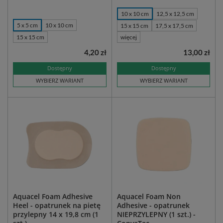
10 x 10 cm
12,5 x 12,5 cm
5 x 5 cm
10 x 10 cm
15 x 15 cm
17,5 x 17,5 cm
15 x 15 cm
więcej
4,20 zł
13,00 zł
Dostępny
Dostępny
WYBIERZ WARIANT
WYBIERZ WARIANT
Aquacel Foam Adhesive
Aquacel Foam Non
Heel - opatrunek na pietę
Adhesive - opatrunek
przylepny 14 x 19,8 cm (1
NIEPRZYLEPNY (1 szt.) -