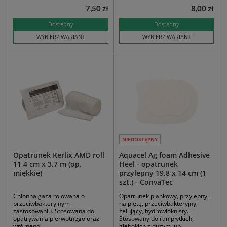
7,50 zł
8,00 zł
Dostępny
Dostępny
WYBIERZ WARIANT
WYBIERZ WARIANT
NIEDOSTĘPNY
Opatrunek Kerlix AMD roll
Aquacel Ag foam Adhesive
11,4 cm x 3,7 m (op.
Heel - opatrunek
miękkie)
przylepny 19,8 x 14 cm (1
szt.) - ConvaTec
Chłonna gaza rolowana o
Opatrunek piankowy, przylepny,
przeciwbakteryjnym
na piętę, przeciwbakteryjny,
zastosowaniu. Stosowana do
żelujący, hydrowłóknisty.
opatrywania pierwotnego oraz
Stosowany do ran płytkich,
wtórnego.
głębokich z dużym lub