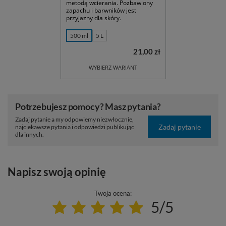
metodą wcierania. Pozbawiony
zapachu i barwników jest
przyjazny dla skóry.
500 ml
5 L
21,00 zł
WYBIERZ WARIANT
Potrzebujesz pomocy? Masz pytania?
Zadaj pytanie a my odpowiemy niezwłocznie,
Zadaj pytanie
najciekawsze pytania i odpowiedzi publikując
dla innych.
Napisz swoją opinię
Twoja ocena:
5/5