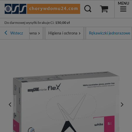
MENU
Do darmowej wysyłki brakuje Ci
:
150,00 zł
Wstecz
Strona główna
Higiena i ochrona
Rękawiczki jednorazowe