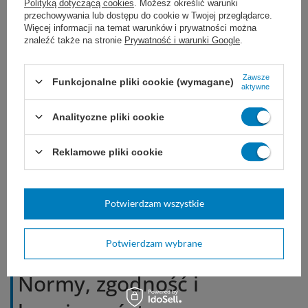
Rękawice
easyCARE FLEX są wyrobem
Polityką dotyczącą cookies
. Możesz określić warunki
przechowywania lub dostępu do cookie w Twojej przeglądarce.
jednorazowego użytku, przeznaczonym do
Więcej informacji na temat warunków i prywatności można
znaleźć także na stronie
Prywatność i warunki Google
.
ochrony skóry dłoni przed
zanieczyszczeniami biologicznymi i
Zawsze
Funkcjonalne pliki cookie (wymagane)
aktywne
chemicznymi. Produkt nie zawiera lateksu
Analityczne pliki cookie
naturalnego ani pudru, co minimalizuje
ryzyko reakcji alergicznych. Przechowywać w
Reklamowe pliki cookie
suchym, chłodnym miejscu, z dala od
promieni słonecznych i źródeł ciepła. Wyrób
Potwierdzam wszystkie
niejałowy.
Potwierdzam wybrane
Normy, zgodność i