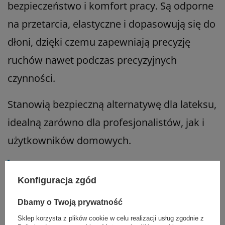
bezpieczeństwo i komfort pracy. Są odporne
na przetarcia, elastyczne i dopasowują się do
dłoni, dzięki czemu zapewniają precyzję
ruchów nawet podczas precyzyjnych
czynności.
Stanowią bezpieczną alternatywę dla lateksu,
idealną zarówno dla profesjonalistów, jak i
użytkowników domowych.
Informacje o
Konfiguracja zgód
bezpieczeństwie
Dbamy o Twoją prywatność
Sklep korzysta z plików cookie w celu realizacji usług zgodnie z