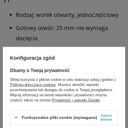
Rodzaj: worek otwarty, jednoczęściowy
Gotowy otwór: 25 mm nie wymaga
docięcia
Pierścień łączący: 40 mm
Konfiguracja zgód
Przylepiec Convex (wypukły) – idealny
Dbamy o Twoją prywatność
przy stomii płaskiej lub wklęsłej
Sklep korzysta z plików cookie w celu realizacji usług zgodnie z
Polityką dotyczącą cookies
. Możesz określić warunki
Zastosowanie: stomia płaska, wklęsła,
przechowywania lub dostępu do cookie w Twojej przeglądarce.
Więcej informacji na temat warunków i prywatności można
trudna do uszczelnienia
znaleźć także na stronie
Prywatność i warunki Google
.
Kolor: beżowy z okienkiem kontrolnym
Zawsze
Funkcjonalne pliki cookie (wymagane)
aktywne
Zamykanie: rzepowa zapinka plastikowa