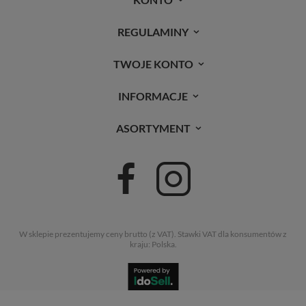
REGULAMINY
TWOJE KONTO
INFORMACJE
ASORTYMENT
W sklepie prezentujemy ceny brutto (z VAT).
Stawki VAT dla konsumentów z
kraju:
Polska
.