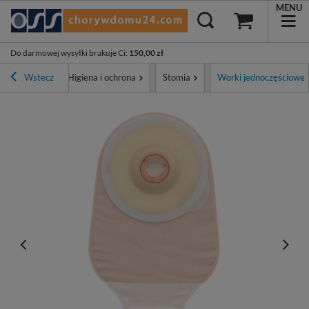
MENU
Do darmowej wysyłki brakuje Ci
:
150,00 zł
ona główna
Wstecz
Higiena i ochrona
Stomia
Worki jednoczęściowe