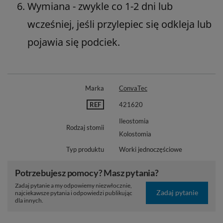
Wymiana - zwykle co 1-2 dni lub
wcześniej, jeśli przylepiec się odkleja lub
pojawia się podciek.
Marka
ConvaTec
REF
421620
Ileostomia
Rodzaj stomii
Kolostomia
Typ produktu
Worki jednoczęściowe
Potrzebujesz pomocy? Masz pytania?
Zadaj pytanie a my odpowiemy niezwłocznie,
Zadaj pytanie
najciekawsze pytania i odpowiedzi publikując
dla innych.