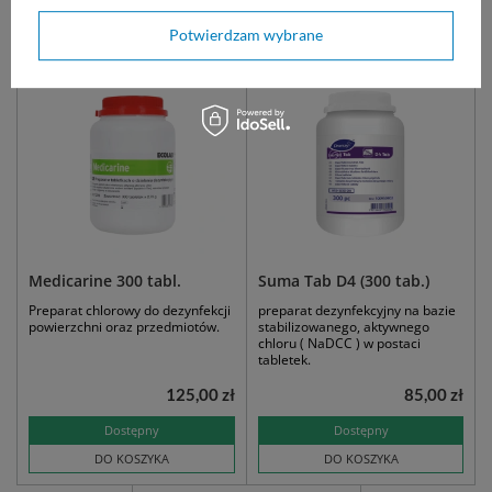
Zobacz podobne:
Potwierdzam wybrane
Medicarine 300 tabl.
Suma Tab D4 (300 tab.)
Preparat chlorowy do dezynfekcji
preparat dezynfekcyjny na bazie
powierzchni oraz przedmiotów.
stabilizowanego, aktywnego
chloru ( NaDCC ) w postaci
tabletek.
125,00 zł
85,00 zł
Dostępny
Dostępny
DO KOSZYKA
DO KOSZYKA