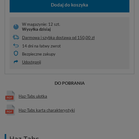
Dodaj do koszyka
W magazynie: 12 szt.
Wysyłka
dzisiaj
Darmowa i szybka dostawa
od
150,00 zł
14
dni na łatwy zwrot
Bezpieczne zakupy
Udostępnij
DO POBRANIA
Haz-Tabs ulotka
Haz-Tabs karta charakterystyki
Haz-Tabs