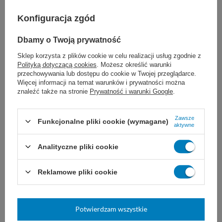
prątki,
Konfiguracja zgód
grzyby,
Dbamy o Twoją prywatność
Sklep korzysta z plików cookie w celu realizacji usług zgodnie z
inaktywuje wirusy,
Polityką dotyczącą cookies
. Możesz określić warunki
przechowywania lub dostępu do cookie w Twojej przeglądarce.
Więcej informacji na temat warunków i prywatności można
znaleźć także na stronie
Prywatność i warunki Google
.
Marka
Medilab
Zawsze
Funkcjonalne pliki cookie (wymagane)
Postać
Tabletki
aktywne
B (bakterie)
Więcej
Analityczne pliki cookie
- Tbc
Więcej
Spektrum Działania
Więcej
F (grzyby)
Więcej
Reklamowe pliki cookie
V (wirusy)
Więcej
Postać preparatu
Tabletki
Potwierdzam wszystkie
Cechy produktu
Preparat chlorowy