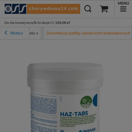
MENU
Do darmowej wysyłki brakuje Ci
:
150,00 zł
yposażenie gabinetu
Wstecz
Dezynfekcja podłóg i powierzchni wodoodpornych