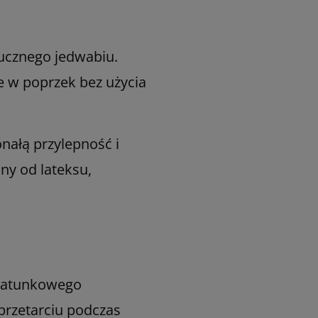
ucznego jedwabiu.
 w poprzek bez użycia
ałą przylepność i
ny od lateksu,
gatunkowego
 przetarciu podczas