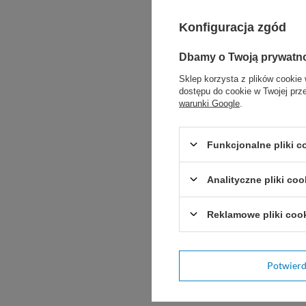
Pewne stabilizowa
Konfiguracja zgód
Zabezpieczenie mn
Dbamy o Twoją prywatn
Sklep korzysta z plików cookie 
Solidne mocowanie
dostępu do cookie w Twojej prz
warunki Google
.
cewniki).
Wykorzystanie w or
Funkcjonalne pliki 
oraz stabilizacji 
Analityczne pliki coo
Reklamowe pliki coo
Potwier