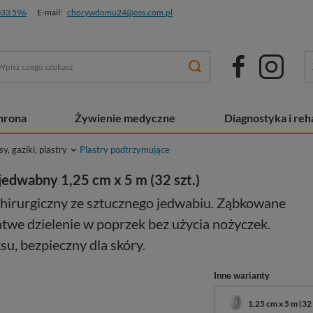
033 596
E-mail:
chorywdomu24@oss.com.pl
chrona
Żywienie medyczne
Diagnostyka i reha
, gaziki, plastry
Plastry podtrzymujące
r jedwabny 1,25 cm x 5 m (32 szt.)
hirurgiczny ze sztucznego jedwabiu. Ząbkowane
atwe dzielenie w poprzek bez użycia nożyczek.
su, bezpieczny dla skóry.
Inne warianty
1,25 cm x 5 m (32 