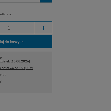
utto
/
op.
+
aj do koszyka
p.
działek (10.08.2026)
a dostawa
od
150,00 zł
wrot
y