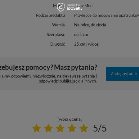
Marka
Intra-Med
Rodzaj produktu
Przylepce do mocowania opatrunkó
Wersja
Na rolce, do cięcia
Szerokość
do 5 cm
Długość
25 cm i więcej
zebujesz pomocy? Masz pytania?
Zadaj pytanie
e a my odpowiemy niezwłocznie, najciekawsze pytania i
odpowiedzi publikując dla innych.
Twoja ocena:
5/5