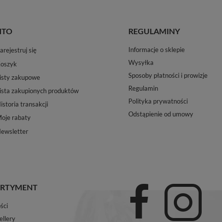
NTO
REGULAMINY
Informacje o sklepie
arejestruj się
Wysyłka
oszyk
Sposoby płatności i prowizje
isty zakupowe
Regulamin
ista zakupionych produktów
Polityka prywatności
istoria transakcji
Odstąpienie od umowy
oje rabaty
ewsletter
RTYMENT
ści
ellery