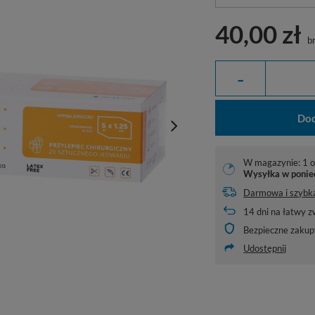
40,00 zł
br
-
Dod
W magazynie: 1 o
Wysyłka
w ponie
Darmowa i szybk
14
dni na łatwy z
Bezpieczne zakup
Udostępnij