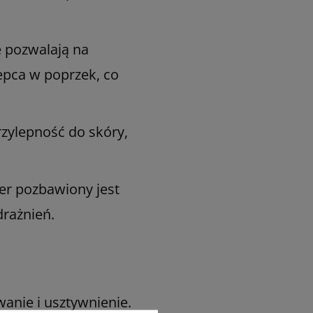
.
 pozwalają na
epca w poprzek, co
zylepność do skóry,
er pozbawiony jest
drażnień.
wanie i usztywnienie.