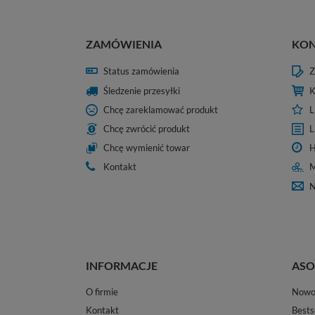
ZAMÓWIENIA
KO
Status zamówienia
Z
Śledzenie przesyłki
K
Chcę zareklamować produkt
L
Chcę zwrócić produkt
L
Chcę wymienić towar
H
Kontakt
M
N
INFORMACJE
ASO
O firmie
Nowo
Kontakt
Bests