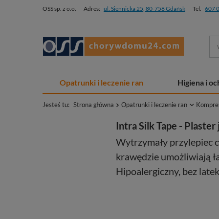
OSS sp. z o.o.
Adres:
ul. Siennicka 25, 80-758 Gdańsk
Tel.
607 
Opatrunki i leczenie ran
Higiena i o
Jesteś tu:
Strona główna
Opatrunki i leczenie ran
Kompresy
Intra Silk Tape - Plaste
Wytrzymały przylepiec c
krawędzie umożliwiają ł
Hipoalergiczny, bez latek