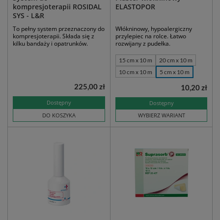
kompresjoterapii ROSIDAL
ELASTOPOR
SYS - L&R
To pełny system przeznaczony do
Włókninowy, hypoalergiczny
kompresjoterapii. Składa się z
przylepiec na rolce. Łatwo
kilku bandaży i opatrunków.
rozwijany z pudełka.
15 cm x 10 m
20 cm x 10 m
10 cm x 10 m
5 cm x 10 m
225,00 zł
10,20 zł
Dostępny
Dostępny
DO KOSZYKA
WYBIERZ WARIANT