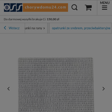
MENU
Do darmowej wysyłki brakuje Ci
:
150,00 zł
e ran
Wstecz
Opatrunki na rany
opatrunki ze srebrem, przeciwbakteryjne