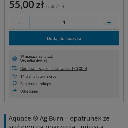
55,00 zł
brutto
/
szt.
-
+
Dodaj do koszyka
W magazynie: 3 szt.
Wysyłka
dzisiaj
Darmowa i szybka dostawa
od
150,00 zł
14
dni na łatwy zwrot
Bezpieczne zakupy
Udostępnij
Aquacel® Ag Burn – opatrunek ze
srebrem na oparzenia i miejsca