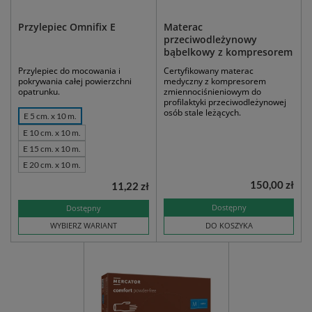
Przylepiec Omnifix E
Materac
przeciwodleżynowy
bąbelkowy z kompresorem
Przylepiec do mocowania i
Certyfikowany materac
pokrywania całej powierzchni
medyczny z kompresorem
opatrunku.
zmiennociśnieniowym do
profilaktyki przeciwodleżynowej
osób stale leżących.
E 5 cm. x 10 m.
E 10 cm. x 10 m.
E 15 cm. x 10 m.
E 20 cm. x 10 m.
150,00 zł
11,22 zł
Dostępny
Dostępny
WYBIERZ WARIANT
DO KOSZYKA