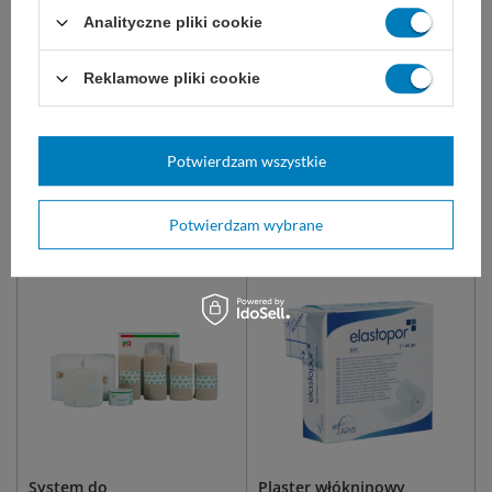
Szczypczyki do precyzyjnego
do silnej kompresji, ograniczania
podtrzymywania tkanek i
ruchów pewnych części ciała,
Analityczne pliki cookie
materiałów i usuwania ciał
stabilizacji i odciążenia oraz
obcych. Wielokrotnego użytku, z
mocowania opatrunków.
wysokostopowej stali
Reklamowe pliki cookie
chirurgicznej.
12cm x 5m
8cm x 5m
16 cm
20 cm
25 cm
30 cm
6cm x 5m
10cm x 5m
więcej
Potwierdzam wszystkie
16,00 zł
18,50 zł
Dostępny
Dostępny
Potwierdzam wybrane
WYBIERZ WARIANT
WYBIERZ WARIANT
System do
Plaster włókninowy