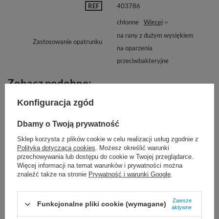
REF
403786
chłonne
Więcej
na rany z dużym wysiękiem
Zastosowanie opatrunku
na oparzenia
przeciwbakteryjne
Zobacz podobne:
Konfiguracja zgód
Dbamy o Twoją prywatność
Sklep korzysta z plików cookie w celu realizacji usług zgodnie z
Polityką dotyczącą cookies
. Możesz określić warunki
przechowywania lub dostępu do cookie w Twojej przeglądarce.
Więcej informacji na temat warunków i prywatności można
znaleźć także na stronie
Prywatność i warunki Google
.
Pinceta anatomiczna -
Opaska tkana ROSIDAL K -
Zawsze
Funkcjonalne pliki cookie (wymagane)
prosta
L&R
aktywne