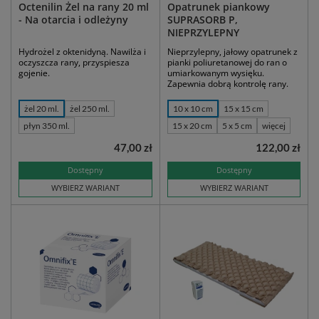
Octenilin Żel na rany 20 ml
Opatrunek piankowy
- Na otarcia i odleżyny
SUPRASORB P,
NIEPRZYLEPNY
Hydrożel z oktenidyną. Nawilża i
Nieprzylepny, jałowy opatrunek z
oczyszcza rany, przyspiesza
pianki poliuretanowej do ran o
gojenie.
umiarkowanym wysięku.
Zapewnia dobrą kontrolę rany.
żel 20 ml.
żel 250 ml.
10 x 10 cm
15 x 15 cm
płyn 350 ml.
15 x 20 cm
5 x 5 cm
więcej
47,00 zł
122,00 zł
Dostępny
Dostępny
WYBIERZ WARIANT
WYBIERZ WARIANT