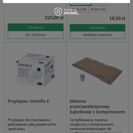
10cm x 5m
12cm x 5m
8cm x 5m
6cm x 5m
225,00 zł
18,50 zł
Dostępny
Dostępny
DO KOSZYKA
WYBIERZ WARIANT
Przylepiec Omnifix E
Materac
przeciwodleżynowy
bąbelkowy z kompresorem
Przylepiec do mocowania i
Certyfikowany materac
pokrywania całej powierzchni
medyczny z kompresorem
opatrunku.
zmiennociśnieniowym do