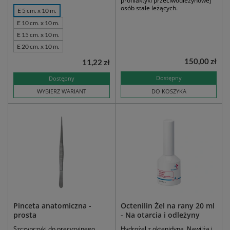
profilaktyki przeciwodleżynowej
osób stale leżących.
E 5 cm. x 10 m.
E 10 cm. x 10 m.
E 15 cm. x 10 m.
E 20 cm. x 10 m.
150,00 zł
11,22 zł
Dostępny
Dostępny
WYBIERZ WARIANT
DO KOSZYKA
Pinceta anatomiczna -
Octenilin Żel na rany 20 ml
prosta
- Na otarcia i odleżyny
Szczypczyki do precyzyjnego
Hydrożel z oktenidyną. Nawilża i