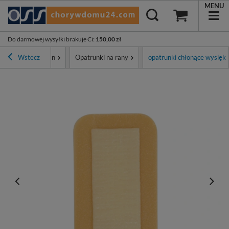
MENU
Do darmowej wysyłki brakuje Ci
:
150,00 zł
runki i leczenie ran
Wstecz
Opatrunki na rany
opatrunki chłonące wysięk