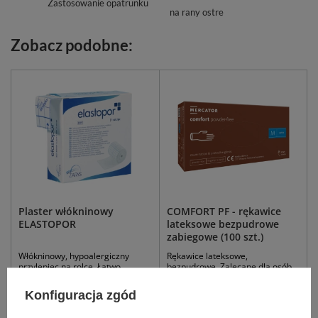
Zastosowanie opatrunku
na rany ostre
Zobacz podobne:
Plaster włókninowy
COMFORT PF - rękawice
ELASTOPOR
lateksowe bezpudrowe
zabiegowe (100 szt.)
Włókninowy, hypoalergiczny
Rękawice lateksowe,
przylepiec na rolce. Łatwo
bezpudrowe. Zalecane dla osób
rozwijany z pudełka.
ze skłonnością do alergii.
Konfiguracja zgód
5 cm x 10 m
15 cm x 10 m