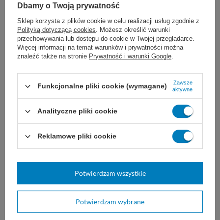
20 cm x 10 m
10 cm x 10 m
Dbamy o Twoją prywatność
20,00 zł - 21,00 zł
10,20 zł
Sklep korzysta z plików cookie w celu realizacji usług zgodnie z
Polityką dotyczącą cookies
. Możesz określić warunki
Dostępny
Dostępny
przechowywania lub dostępu do cookie w Twojej przeglądarce.
WYBIERZ WARIANT
DO KOSZYKA
Więcej informacji na temat warunków i prywatności można
znaleźć także na stronie
Prywatność i warunki Google
.
Zawsze
Funkcjonalne pliki cookie (wymagane)
aktywne
Analityczne pliki cookie
Reklamowe pliki cookie
System do
Opaska tkana ROSIDAL K -
kompresjoterapii ROSIDAL
L&R
SYS - L&R
Potwierdzam wszystkie
To pełny system przeznaczony do
do silnej kompresji, ograniczania
kompresjoterapii. Składa się z
ruchów pewnych części ciała,
kilku bandaży i opatrunków.
stabilizacji i odciążenia oraz
Potwierdzam wybrane
mocowania opatrunków.