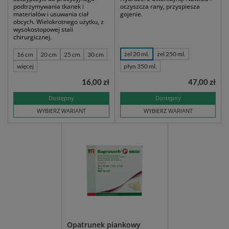
podtrzymywania tkanek i
oczyszcza rany, przyspiesza
materiałów i usuwania ciał
gojenie.
obcych. Wielokrotnego użytku, z
wysokostopowej stali
chirurgicznej.
żel 20 ml.
żel 250 ml.
16 cm
20 cm
25 cm
30 cm
więcej
płyn 350 ml.
16,00 zł
47,00 zł
Dostępny
Dostępny
WYBIERZ WARIANT
WYBIERZ WARIANT
Opatrunek piankowy