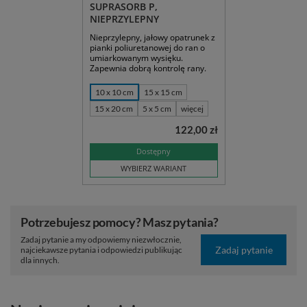
SUPRASORB P,
NIEPRZYLEPNY
Nieprzylepny, jałowy opatrunek z
pianki poliuretanowej do ran o
umiarkowanym wysięku.
Zapewnia dobrą kontrolę rany.
10 x 10 cm
15 x 15 cm
15 x 20 cm
5 x 5 cm
więcej
122,00 zł
Dostępny
WYBIERZ WARIANT
Potrzebujesz pomocy? Masz pytania?
Zadaj pytanie a my odpowiemy niezwłocznie,
Zadaj pytanie
najciekawsze pytania i odpowiedzi publikując
dla innych.