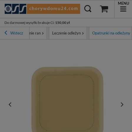
MENU
Do darmowej wysyłki brakuje Ci
:
150,00 zł
Opatrunki i leczenie ran
Wstecz
Leczenie odleżyn
Opatrunki na odleżyny