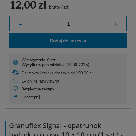
12,00 zł
brutto
/
szt.
-
+
Dodaj do koszyka
W magazynie: 8 szt.
Wysyłka
w poniedziałek (10.08.2026)
Darmowa i szybka dostawa
od
150,00 zł
14
dni na łatwy zwrot
Bezpieczne zakupy
Udostępnij
Granuflex Signal - opatrunek
hydrokoloidowy 10 x 10 cm (1 szt.) -