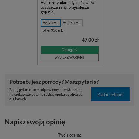
Hydrożel z oktenidyną. Nawilża i
oczyszcza rany, przyspiesza
gojenie.
żel 20 ml.
żel 250 ml.
płyn 350 ml.
47,00 zł
Dostępny
WYBIERZ WARIANT
Potrzebujesz pomocy? Masz pytania?
Zadaj pytanie a my odpowiemy niezwłocznie,
Zadaj pytanie
najciekawsze pytania i odpowiedzi publikując
dla innych.
Napisz swoją opinię
Twoja ocena: