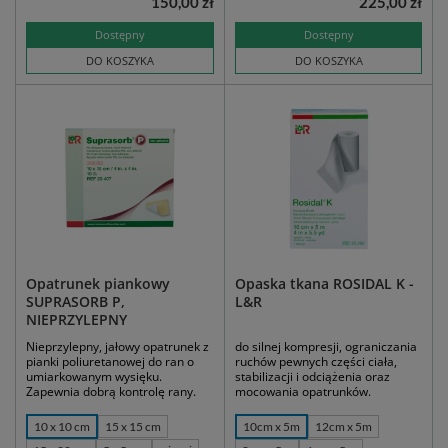
150,00 zł
225,00 zł
Dostępny
Dostępny
DO KOSZYKA
DO KOSZYKA
Opatrunek piankowy
Opaska tkana ROSIDAL K -
SUPRASORB P,
L&R
NIEPRZYLEPNY
Nieprzylepny, jałowy opatrunek z
do silnej kompresji, ograniczania
pianki poliuretanowej do ran o
ruchów pewnych części ciała,
umiarkowanym wysięku.
stabilizacji i odciążenia oraz
Zapewnia dobrą kontrolę rany.
mocowania opatrunków.
10 x 10 cm
15 x 15 cm
10cm x 5m
12cm x 5m