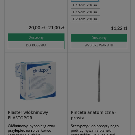
E 10 cm. x 10 m.
E 15 cm. x 10 m.
E 20 cm. x 10 m.
20,00 zł - 21,00 zł
11,22 zł
Dostępny
Dostępny
DO KOSZYKA
WYBIERZ WARIANT
Plaster włókninowy
Pinceta anatomiczna -
ELASTOPOR
prosta
Włókninowy, hypoalergiczny
Szczypczyki do precyzyjnego
przylepiec na rolce. Łatwo
podtrzymywania tkanek i
rozwijany z pudełka.
materiałów i usuwania ciał