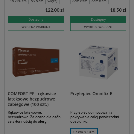
15 x 20 cm
5 x 5 cm
więcej
8cm x 5m
6cm x 5m
122,00 zł
18,50 zł
Dostępny
Dostępny
WYBIERZ WARIANT
WYBIERZ WARIANT
COMFORT PF - rękawice
Przylepiec Omnifix E
lateksowe bezpudrowe
zabiegowe (100 szt.)
Rękawice lateksowe,
Przylepiec do mocowania i
bezpudrowe. Zalecane dla osób
pokrywania całej powierzchni
ze skłonnością do alergii.
opatrunku.
E 5 cm. x 10 m.