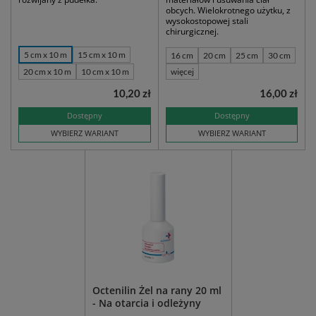
obcych. Wielokrotnego użytku, z
wysokostopowej stali
chirurgicznej.
5 cm x 10 m
15 cm x 10 m
16 cm
20 cm
25 cm
30 cm
20 cm x 10 m
10 cm x 10 m
więcej
10,20 zł
16,00 zł
Dostępny
Dostępny
WYBIERZ WARIANT
WYBIERZ WARIANT
Octenilin Żel na rany 20 ml
- Na otarcia i odleżyny