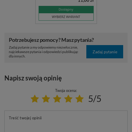
11,00 zł
Dostępny
WYBIERZ WARIANT
Potrzebujesz pomocy? Masz pytania?
Zadaj pytanie a my odpowiemy niezwłocznie,
Zadaj pytanie
najciekawsze pytania i odpowiedzi publikując
dla innych.
Napisz swoją opinię
Twoja ocena:
5/5
Treść twojej opinii