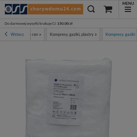
MENU
Do darmowej wysyłki brakuje Ci
:
150,00 zł
patrunki i leczenie ran
Wstecz
Kompresy, gaziki, plastry
Kompresy, gaziki