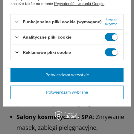
znaleźć także na stronie
Prywatność i warunki Google
.
Najczęstsze zastosowania:
Zawsze
Funkcjonalne pliki cookie (wymagane)
Placówki medyczne i szpitale
:
aktywne
Przygotowywanie mniejszych, sterylnych
Analityczne pliki cookie
opatrunków na bloku operacyjnym lub w
Reklamowe pliki cookie
centralnej sterylizatorni (po uprzednim
wyjałowieniu).
Potwierdzam wszystkie
Gabinety stomatologiczne i lekarskie
:
Oczyszczanie narzędzi, osuszanie
Potwierdzam wybrane
powierzchni, procedury higieniczne.
Salony kosmetyczne i SPA
: Zmywanie
masek, zabiegi pielęgnacyjne,