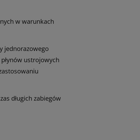
cznych w warunkach
zny jednorazowego
m płynów ustrojowych
 zastosowaniu
zas długich zabiegów