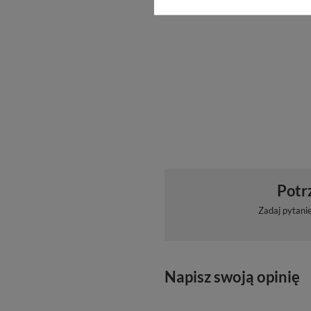
Potr
Zadaj pytani
Napisz swoją opinię