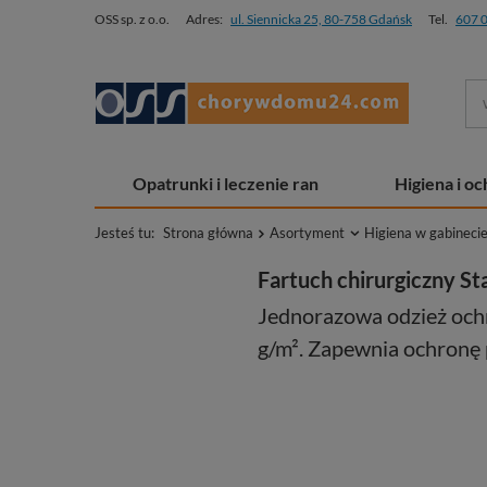
OSS sp. z o.o.
Adres:
ul. Siennicka 25, 80-758 Gdańsk
Tel.
607 
Opatrunki i leczenie ran
Higiena i o
Jesteś tu:
Strona główna
Asortyment
Higiena w gabineci
Fartuch chirurgiczny St
Jednorazowa odzież och
g/m². Zapewnia ochronę 