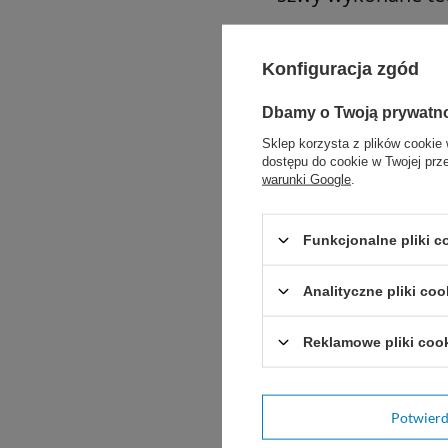
kolorowe lamówki 
Konfiguracja zgód
wariant ekonomicz
Dbamy o Twoją prywatn
Sklep korzysta z plików cookie 
Zastosowanie
dostępu do cookie w Twojej prz
warunki Google
.
bloki operacyjne
Funkcjonalne pliki 
zabiegi chirurgicz
Analityczne pliki coo
procedury inwazyj
Reklamowe pliki coo
oddziały szpitalne
gabinety zabiegow
Potwier