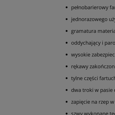
pełnobarierowy far
jednorazowego uży
gramatura materi
oddychający i par
wysokie zabezpiec
rękawy zakończon
tylne części fartu
dwa troki w pasie d
zapięcie na rzep w
szwy wykonane te