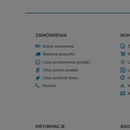
ZAMÓWIENIA
KO
Status zamówienia
Z
Śledzenie przesyłki
K
Chcę zareklamować produkt
L
Chcę zwrócić produkt
L
Chcę wymienić towar
H
Kontakt
M
N
INFORMACJE
ASO