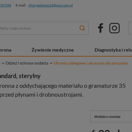
033 596
E-mail:
chorywdomu24@oss.com.pl
chrona
Żywienie medyczne
Diagnostyka i reha
e
Odzież i ochrona osobista
Ubrania zabiegowe i akcesoria dla personelu
andard, sterylny
ronna z oddychającego materiału o gramaturze 35
przed płynami i drobnoustrojami.
Wybierz rozmiar