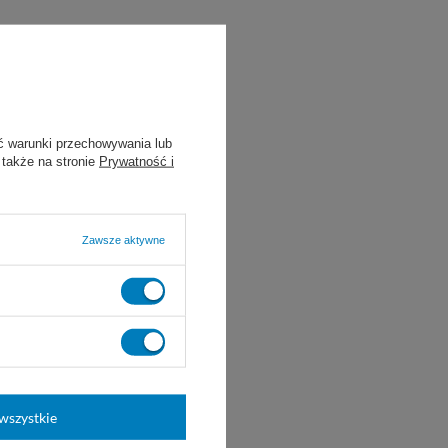
estawie
ć warunki przechowywania lub
 także na stronie
Prywatność i
Zawsze aktywne
wszystkie