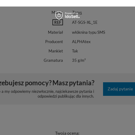
Marka
Zarys
REF
AT-SGS-XL_1E
Materiał
włóknina typu SMS
Producent
ALPHAtex
Mankiet
Tak
Gramatura
35 g/m²
zebujesz pomocy? Masz pytania?
Zadaj pytanie
e a my odpowiemy niezwłocznie, najciekawsze pytania i
odpowiedzi publikując dla innych.
Twoja ocena: