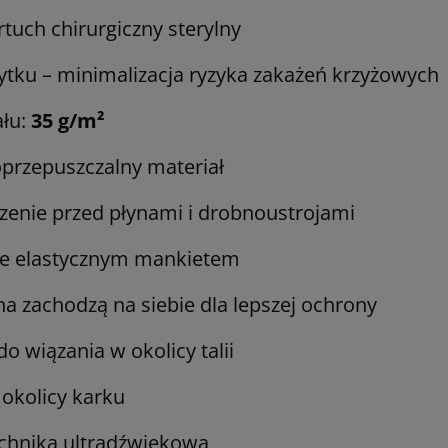
tuch chirurgiczny sterylny
tku – minimalizacja ryzyka zakażeń krzyżowych
ału:
35 g/m²
oprzepuszczalny materiał
zenie przed płynami i drobnoustrojami
e elastycznym mankietem
cha zachodzą na siebie dla lepszej ochrony
o wiązania w okolicy talii
 okolicy karku
chniką ultradźwiękową