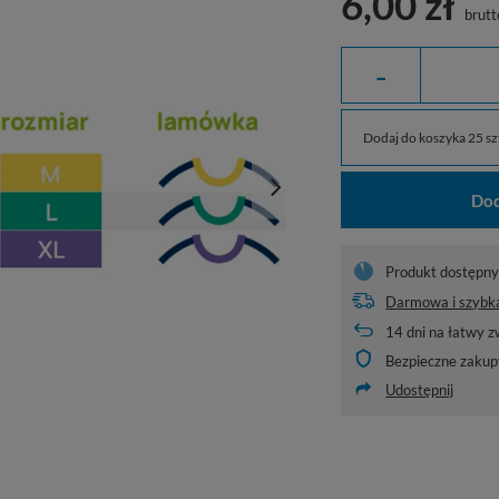
6,00 zł
brutt
-
Dodaj do koszyka 25 szt
Dod
Produkt dostępny 
Darmowa i szybk
14
dni na łatwy z
Bezpieczne zakup
Udostępnij