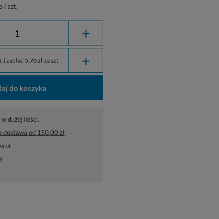
o
/
szt.
+
+
. i zapłać
5,70 zł
za szt.
aj do koszyka
w dużej ilości.
a dostawa
od
150,00 zł
wrot
y