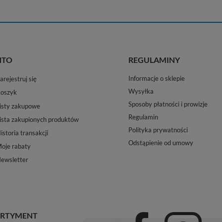
NTO
REGULAMINY
Informacje o sklepie
arejestruj się
Wysyłka
oszyk
Sposoby płatności i prowizje
isty zakupowe
Regulamin
ista zakupionych produktów
Polityka prywatności
istoria transakcji
Odstąpienie od umowy
oje rabaty
ewsletter
RTYMENT