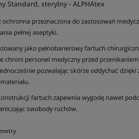
ny Standard, sterylny - ALPHAtex
ież ochronna przeznaczona do zastosowań medy
ia pełnej aseptyki.
ektowany jako pełnobarierowy fartuch chirurgic
nie chroni personel medyczny przed przenikanie
jednocześnie pozwalając skórze oddychać dzięki
materiału.
konstrukcji fartuch zapewnia wygodę nawet podc
graniczając swobody ruchów.
ametry