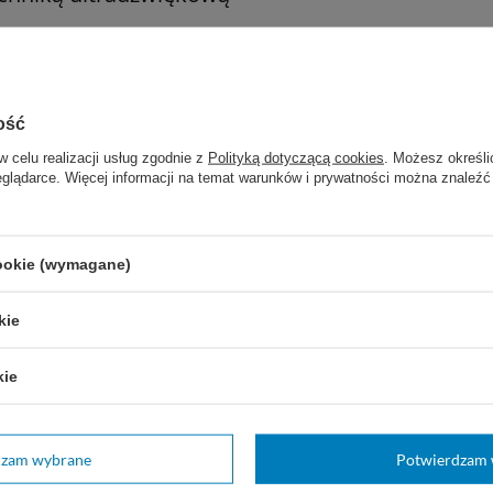
ułatwiające identyfikację rozmiaru
ny (AT-SGS x1) –
bez ręczników chłonnych w z
ość
w celu realizacji usług zgodnie z
Polityką dotyczącą cookies
. Możesz określi
eglądarce. Więcej informacji na temat warunków i prywatności można znaleźć
cookie (wymagane)
ne
kie
ne
kie
e i ambulatoryjne
dzam wybrane
Potwierdzam 