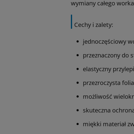
wymiany całego worka
Cechy i zalety:
jednoczęściowy wo
przeznaczony do s
elastyczny przylep
przezroczysta foli
możliwość wielokr
skuteczna ochrona
miękki materiał z