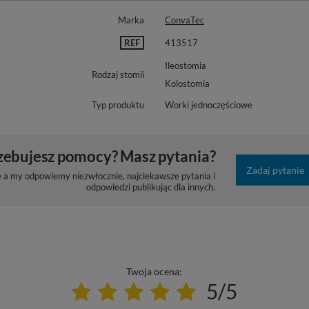
Marka
ConvaTec
REF
413517
Ileostomia
Rodzaj stomii
Kolostomia
Typ produktu
Worki jednoczęściowe
zebujesz pomocy? Masz pytania?
Zadaj pytanie
e a my odpowiemy niezwłocznie, najciekawsze pytania i
odpowiedzi publikując dla innych.
Twoja ocena:
5/5