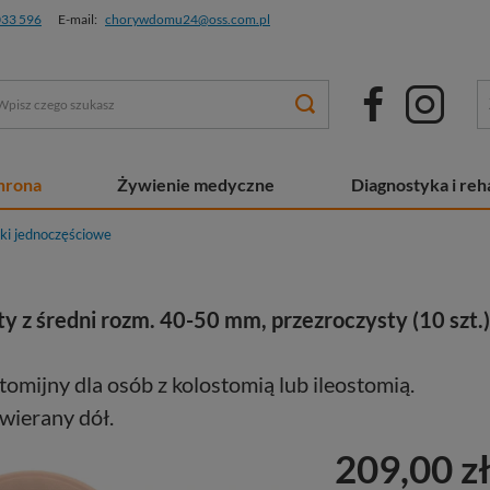
033 596
E-mail:
chorywdomu24@oss.com.pl
chrona
Żywienie medyczne
Diagnostyka i reha
ki jednoczęściowe
 z średni rozm. 40-50 mm, przezroczysty (10 szt.)
omijny dla osób z kolostomią lub ileostomią.
twierany dół.
209,00 z