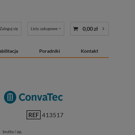
0,00 zł
Zaloguj się
Listy zakupowe
bilitacja
Poradniki
Kontakt
REF
413517
ł
brutto
/
op.