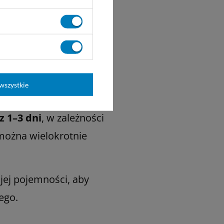
i.
zymać worek w
wszystkie
z 1–3 dni
, w zależności
 można wielokrotnie
jej pojemności, aby
ego.