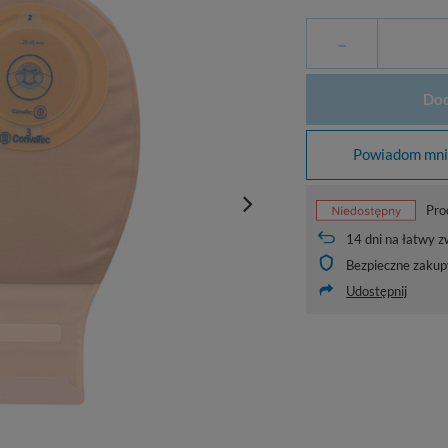
-
Dod
Powiadom mnie
Pro
14
dni na łatwy z
Bezpieczne zakup
Udostępnij