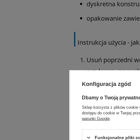
dyskretna konstru
opakowanie zawier
Instrukcja użycia - j
Usuń poprzedni w
przylepca „na such
Konfiguracja zgód
Oczyść skórę wokó
Przetrzyj gazikiem
Dbamy o Twoją prywatn
Sklep korzysta z plików cookie 
Dopasuj odpowiedn
dostępu do cookie w Twojej prz
warunki Google
.
wyłącznie wykwali
Zastosuj uszczelni
Funkcjonalne pliki 