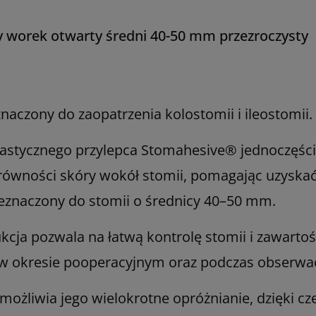
 worek otwarty średni 40-50 mm przezroczysty
aczony do zaopatrzenia kolostomii i ileostomii.
lastycznego przylepca Stomahesive® jednoczęś
równości skóry wokół stomii, pomagając uzyskać 
zeznaczony do stomii o średnicy 40–50 mm.
cja pozwala na łatwą kontrolę stomii i zawartośc
 w okresie pooperacyjnym oraz podczas obserwacj
możliwia jego wielokrotne opróżnianie, dzięki c