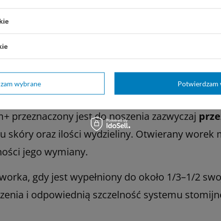
ako alternatywne zabezpieczenie przed wyciekam
kie
pasek stomijny
, aby zwiększyć stabilność i utr
kie
cu, szczególnie podczas aktywności fizycznej.
dzam wybrane
Potwierdzam 
ć worek stomijny:
+ przeznaczony jest do noszenia zazwyczaj
prze
nu skóry oraz ilości wydzieliny. Otwierany worek
ności jego wymiany.
 worka, gdy jest wypełniony do około 1/3–1/2 swo
enia i odpowiednią szczelność systemu stomijn