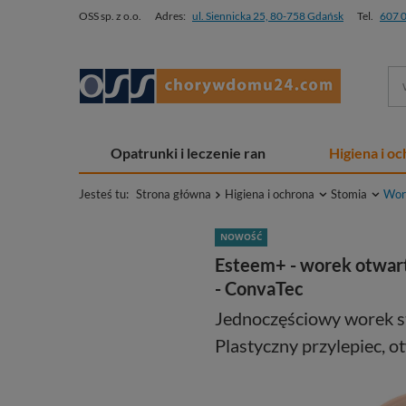
OSS sp. z o.o.
Adres:
ul. Siennicka 25, 80-758 Gdańsk
Tel.
607 
Opatrunki i leczenie ran
Higiena i o
Jesteś tu:
Strona główna
Higiena i ochrona
Stomia
Wor
NOWOŚĆ
Esteem+ - worek otwarty
- ConvaTec
Jednoczęściowy worek st
Plastyczny przylepiec, o