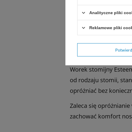
uszczelniający
– j
Analityczne pliki coo
Opcjonalnie załóż
Reklamowe pliki coo
odpowiednim miejs
Potwier
Jak długo można nosi
Worek stomijny Esteem
od rodzaju stomii, sta
opróżniać bez koniecz
Zaleca się opróżnianie
zachować komfort nosz