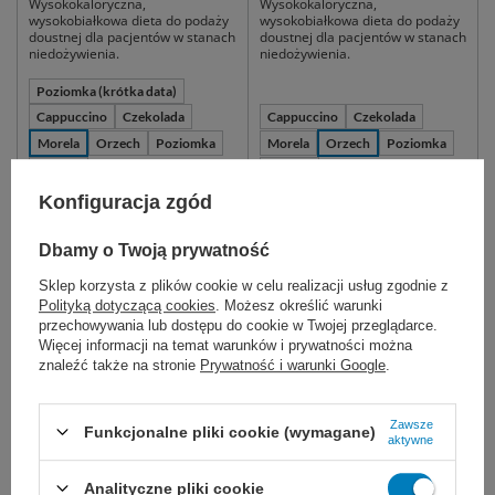
Wysokokaloryczna,
Wysokokaloryczna,
wysokobiałkowa dieta do podaży
wysokobiałkowa dieta do podaży
doustnej dla pacjentów w stanach
doustnej dla pacjentów w stanach
niedożywienia.
niedożywienia.
Poziomka (krótka data)
Cappuccino
Czekolada
Cappuccino
Czekolada
Morela
Orzech
Poziomka
Morela
Orzech
Poziomka
Wanilia
Wanilia
Konfiguracja zgód
110,00 zł
139,99 zł
Dostępny
Dostępny
Dbamy o Twoją prywatność
WYBIERZ WARIANT
WYBIERZ WARIANT
Sklep korzysta z plików cookie w celu realizacji usług zgodnie z
Polityką dotyczącą cookies
. Możesz określić warunki
przechowywania lub dostępu do cookie w Twojej przeglądarce.
Więcej informacji na temat warunków i prywatności można
Kiedy podawać nutridrink dla chorych na raka i
znaleźć także na stronie
Prywatność i warunki Google
.
seniorów
Zawsze
Pacjenci z chorobami nowotworowymi oraz
Funkcjonalne pliki cookie (wymagane)
aktywne
przewlekle chorzy seniorzy w trakcie i po
Analityczne pliki cookie