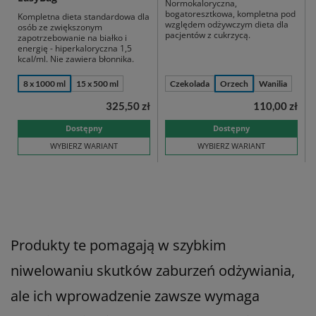
Normokaloryczna,
bogatoresztkowa, kompletna pod
Kompletna dieta standardowa dla
względem odżywczym dieta dla
osób ze zwiększonym
pacjentów z cukrzycą.
zapotrzebowanie na białko i
energię - hiperkaloryczna 1,5
kcal/ml. Nie zawiera błonnika.
8 x 1000 ml
15 x 500 ml
Czekolada
Orzech
Wanilia
325,50 zł
110,00 zł
Dostępny
Dostępny
WYBIERZ WARIANT
WYBIERZ WARIANT
Produkty te pomagają w szybkim
niwelowaniu skutków zaburzeń odżywiania,
ale ich wprowadzenie zawsze wymaga