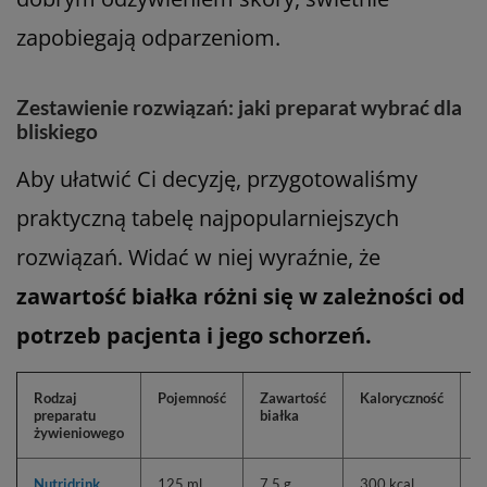
zapobiegają odparzeniom.
Zestawienie rozwiązań: jaki preparat wybrać dla
bliskiego
Aby ułatwić Ci decyzję, przygotowaliśmy
praktyczną tabelę najpopularniejszych
rozwiązań. Widać w niej wyraźnie, że
zawartość białka różni się w zależności od
potrzeb pacjenta i jego schorzeń.
Rodzaj
Pojemność
Zawartość
Kaloryczność
D
preparatu
białka
s
żywieniowego
n
Nutridrink
125 ml
7,5 g
300 kcal
P