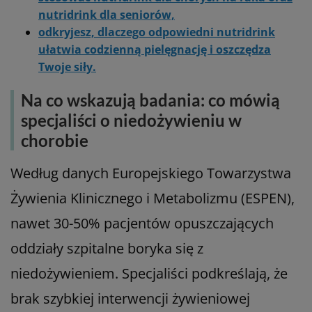
nutridrink dla seniorów,
odkryjesz, dlaczego odpowiedni nutridrink
ułatwia codzienną pielęgnację i oszczędza
Twoje siły.
Na co wskazują badania: co mówią
specjaliści o niedożywieniu w
chorobie
Według danych Europejskiego Towarzystwa
Żywienia Klinicznego i Metabolizmu (ESPEN),
nawet 30-50% pacjentów opuszczających
oddziały szpitalne boryka się z
niedożywieniem. Specjaliści podkreślają, że
brak szybkiej interwencji żywieniowej