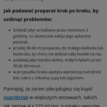
Jak podawać preparat krok po kroku, by
uniknąć problemów:
Schłodź płyn w lodówce przez minimum 2
godziny, co skutecznie zabija jego apteczny
posmak,
przelej 30-40 ml preparatu do małego kieliszka lub
kubeczka, by chory nie widział całej butelki na raz,
podawaj płyn bardzo wolno, małymi łykami przez
30 do 60 minut,
w przypadku braku apetytu wymieszaj nutridrink
bez cukru z chłodną zupą lub jogurtem.
Pamiętaj, że zanim zdecydujesz się kupić
nutridrink
w większych zestawach, takich
jak zestaw 4 x 125 ml (np. o smaku owoców