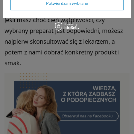
Potwierdzam wybrane
to konieczna jest konsultacja.
Jeśli masz choć cień wątpliwości, czy
wybrany preparat jest odpowiedni, możesz
najpierw skonsultować się z lekarzem, a
potem z nami dobrać konkretny produkt i
smak.