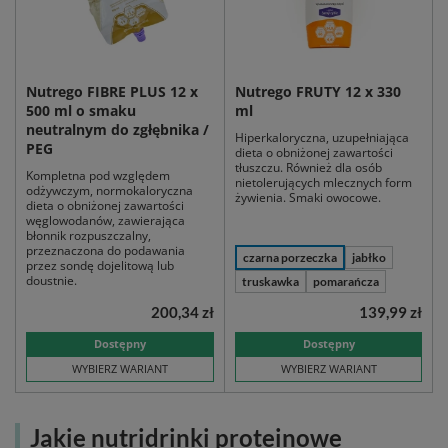
Nutrego FIBRE PLUS 12 x
Nutrego FRUTY 12 x 330
500 ml o smaku
ml
neutralnym do zgłębnika /
Hiperkaloryczna, uzupełniająca
PEG
dieta o obniżonej zawartości
tłuszczu. Również dla osób
Kompletna pod względem
nietolerujących mlecznych form
odżywczym, normokaloryczna
żywienia. Smaki owocowe.
dieta o obniżonej zawartości
węglowodanów, zawierająca
błonnik rozpuszczalny,
przeznaczona do podawania
czarna porzeczka
jabłko
przez sondę dojelitową lub
doustnie.
truskawka
pomarańcza
200,34 zł
139,99 zł
Dostępny
Dostępny
WYBIERZ WARIANT
WYBIERZ WARIANT
Jakie nutridrinki proteinowe