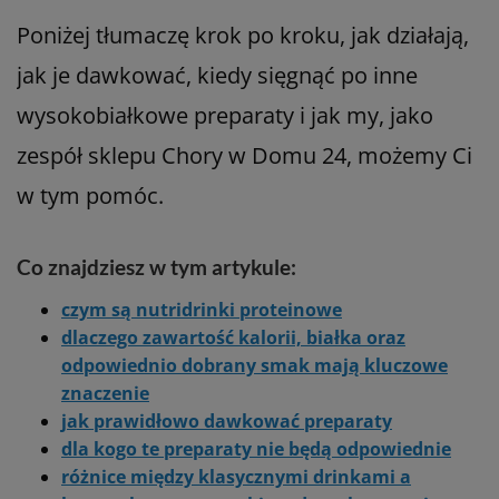
Poniżej tłumaczę krok po kroku, jak działają,
jak je dawkować, kiedy sięgnąć po inne
wysokobiałkowe preparaty i jak my, jako
zespół sklepu Chory w Domu 24, możemy Ci
w tym pomóc.
Co znajdziesz w tym artykule:
czym są nutridrinki proteinowe
dlaczego zawartość kalorii, białka oraz
odpowiednio dobrany smak mają kluczowe
znaczenie
jak prawidłowo dawkować preparaty
dla kogo te preparaty nie będą odpowiednie
różnice między klasycznymi drinkami a