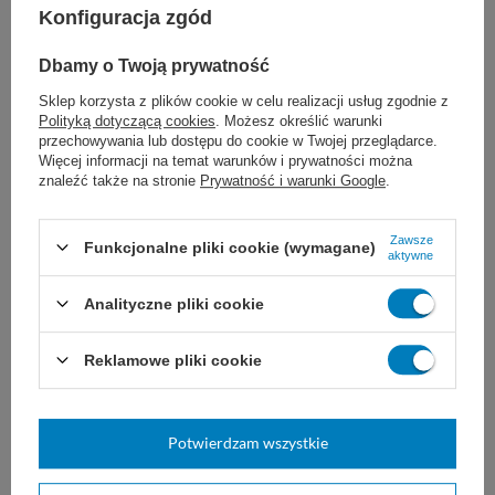
Konfiguracja zgód
Choć nutridrinki bardzo pomagają, nie są dla
każdego i nie zastąpią porady lekarskiej.
Dbamy o Twoją prywatność
Sklep korzysta z plików cookie w celu realizacji usług zgodnie z
Najczęściej wymagają ostrożności lub nie są
Polityką dotyczącą cookies
. Możesz określić warunki
przechowywania lub dostępu do cookie w Twojej przeglądarce.
stosowane:
Więcej informacji na temat warunków i prywatności można
znaleźć także na stronie
Prywatność i warunki Google
.
Bez zgody lekarza u pacjentów z ciężkimi
chorobami nerek lub wątroby
- duża ilość białka
Zawsze
Funkcjonalne pliki cookie (wymagane)
aktywne
może być problemem, jeśli nerki nie pracują
prawidłowo.
Analityczne pliki cookie
U pacjentów z zakazem przyjmowania płynów
lub pokarmów doustnie,
np. po niektórych
Reklamowe pliki cookie
zabiegach, przy dużym ryzyku zachłyśnięcia – tu
lekarz decyduje o formie żywienia (np. dojelitowo).
U dzieci (szczególnie małych)
- tylko po decyzji
Potwierdzam wszystkie
lekarza. Większość tych produktów ma wskazania
od określonego wieku. Jeśli chcesz podać dziecku