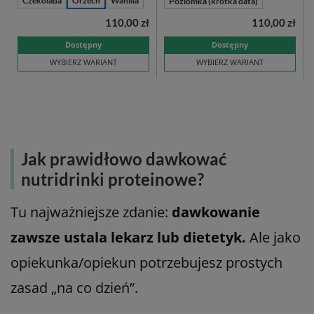
Czekolada
Orzech
Wanilia
Poziomka (krótka data)
110,00 zł
110,00 zł
Dostępny
Dostępny
WYBIERZ WARIANT
WYBIERZ WARIANT
Jak prawidłowo dawkować
nutridrinki proteinowe?
Tu najważniejsze zdanie:
dawkowanie
zawsze ustala lekarz lub dietetyk.
Ale jako
opiekunka/opiekun potrzebujesz prostych
zasad „na co dzień”.