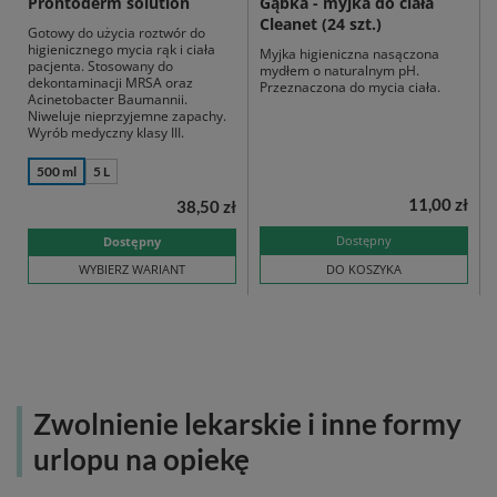
Prontoderm solution
Gąbka - myjka do ciała
Cleanet (24 szt.)
Gotowy do użycia roztwór do
higienicznego mycia rąk i ciała
Myjka higieniczna nasączona
pacjenta. Stosowany do
mydłem o naturalnym pH.
dekontaminacji MRSA oraz
Przeznaczona do mycia ciała.
Acinetobacter Baumannii.
Niweluje nieprzyjemne zapachy.
Wyrób medyczny klasy III.
500 ml
5 L
11,00 zł
38,50 zł
Dostępny
Dostępny
WYBIERZ WARIANT
DO KOSZYKA
Zwolnienie lekarskie i inne formy
urlopu na opiekę