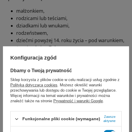
małżonkiem,
rodzicami lub teściami,
dziadkami lub wnukami,
rodzeństwem,
dziećmi powyżej 14. roku życia – pod warunkiem,
że mieszkają z Tobą.
Konfiguracja zgód
Istnieje jednak istotne ograniczenie
: jeśli
w gospodarstwie domowym są inni
Dbamy o Twoją prywatność
Sklep korzysta z plików cookie w celu realizacji usług zgodnie z
członkowie rodziny, którzy mogą przejąć
Polityką dotyczącą cookies
. Możesz określić warunki
przechowywania lub dostępu do cookie w Twojej przeglądarce.
opiekę – zasiłek nie przysługuje. Celem jest
Więcej informacji na temat warunków i prywatności można
znaleźć także na stronie
Prywatność i warunki Google
.
zapewnienie wsparcia tym, którzy
rzeczywiście nie mają innej możliwości.
Zawsze
Funkcjonalne pliki cookie (wymagane)
aktywne
W praktyce oznacza to, że nawet jeśli jesteś