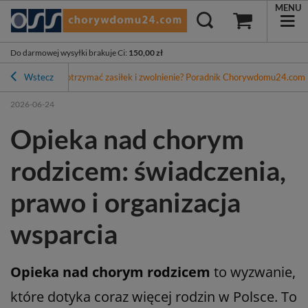
MENU
Do darmowej wysyłki brakuje Ci
:
150,00 zł
em - czy możesz otrzymać zasiłek i zwolnienie? Poradnik Chorywdomu24.com
Wstecz
2026-06-24
Opieka nad chorym
rodzicem: świadczenia,
prawo i organizacja
wsparcia
Opieka nad chorym rodzicem
to wyzwanie,
które dotyka coraz więcej rodzin w Polsce. To