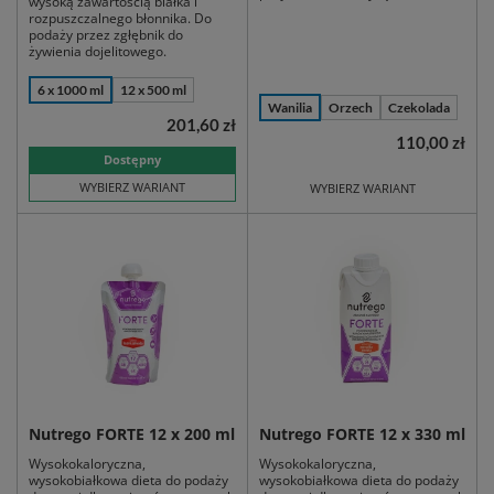
wysoką zawartością białka i
rozpuszczalnego błonnika. Do
podaży przez zgłębnik do
żywienia dojelitowego.
6 x 1000 ml
12 x 500 ml
Wanilia
Orzech
Czekolada
201,60 zł
110,00 zł
Dostępny
WYBIERZ WARIANT
WYBIERZ WARIANT
Nutrego FORTE 12 x 200 ml
Nutrego FORTE 12 x 330 ml
Wysokokaloryczna,
Wysokokaloryczna,
wysokobiałkowa dieta do podaży
wysokobiałkowa dieta do podaży