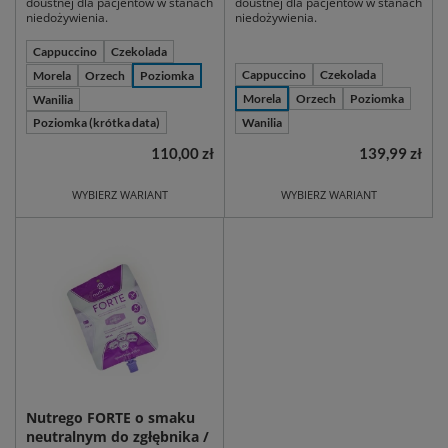
doustnej dla pacjentów w stanach
doustnej dla pacjentów w stanach
niedożywienia.
niedożywienia.
Cappuccino
Czekolada
Cappuccino
Czekolada
Morela
Orzech
Poziomka
Morela
Orzech
Poziomka
Wanilia
Poziomka (krótka data)
Wanilia
110,00 zł
139,99 zł
WYBIERZ WARIANT
WYBIERZ WARIANT
Nutrego FORTE o smaku
neutralnym do zgłębnika /