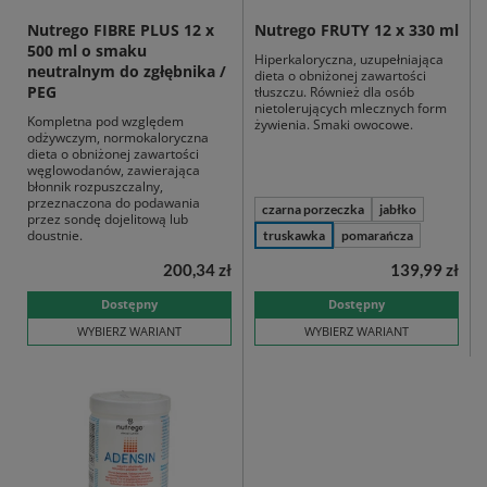
Nutrego FIBRE PLUS 12 x
Nutrego FRUTY 12 x 330 ml
500 ml o smaku
Hiperkaloryczna, uzupełniająca
neutralnym do zgłębnika /
dieta o obniżonej zawartości
PEG
tłuszczu. Również dla osób
nietolerujących mlecznych form
Kompletna pod względem
żywienia. Smaki owocowe.
odżywczym, normokaloryczna
dieta o obniżonej zawartości
węglowodanów, zawierająca
błonnik rozpuszczalny,
przeznaczona do podawania
czarna porzeczka
jabłko
przez sondę dojelitową lub
doustnie.
truskawka
pomarańcza
200,34 zł
139,99 zł
Dostępny
Dostępny
WYBIERZ WARIANT
WYBIERZ WARIANT