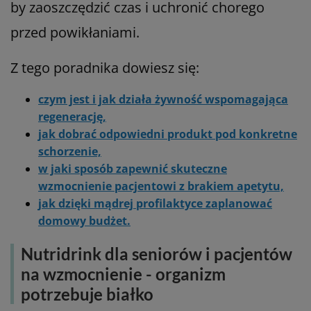
by zaoszczędzić czas i uchronić chorego
przed powikłaniami.
Z tego poradnika dowiesz się:
czym jest i jak działa żywność wspomagająca
regenerację,
jak dobrać odpowiedni produkt pod konkretne
schorzenie,
w jaki sposób zapewnić skuteczne
wzmocnienie pacjentowi z brakiem apetytu,
jak dzięki mądrej profilaktyce zaplanować
domowy budżet.
Nutridrink dla seniorów i pacjentów
na wzmocnienie - organizm
potrzebuje białko