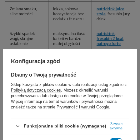
Zmiana smaku,
lekka, sokowa
nutridrink juice
silne mdłości
konsystencja bez
style
, fresubin jucy
dodatku tłuszczu
drink
Szybki spadek
maksymalna ilość
nutridrink
,
wagi, skrajne
kalorii w bardzo
fresubin 2 kcal
,
osłabienie
małej objętości
nutrego forte
Konfiguracja zgód
Uzupełnienie niedoborów za pomocą środków
spożywczych specjalnego przeznaczenia
Dbamy o Twoją prywatność
Osoby w podeszłym wieku, z racji braku
Sklep korzysta z plików cookie w celu realizacji usług zgodnie z
Polityką dotyczącą cookies
. Możesz określić warunki
ruchu, bardzo często zmagają się z
przechowywania lub dostępu do cookie w Twojej przeglądarce.
Więcej informacji na temat warunków i prywatności można
bolesnymi zaparciami, które powodują
znaleźć także na stronie
Prywatność i warunki Google
.
dyskomfort. Rozwiązaniem są
środki
Zawsze
Funkcjonalne pliki cookie (wymagane)
aktywne
spożywcze specjalnego przeznaczenia z