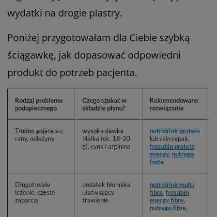
wydatki na drogie plastry.
Poniżej przygotowałam dla Ciebie szybką
ściągawkę, jak dopasować odpowiedni
produkt do potrzeb pacjenta.
Rodzaj problemu
Czego szukać w
Rekomendowane
podopiecznego
składzie płynu?
rozwiązanie
Trudno gojące się
wysoka dawka
nutridrink protein
rany, odleżyny
białka (ok. 18-20
lub skin repair,
g), cynk i arginina
fresubin protein
energy
,
nutrego
forte
Długotrwałe
dodatek błonnika
nutridrink multi
leżenie, częste
ułatwiający
fibre
,
fresubin
zaparcia
trawienie
energy fibre
,
nutrego fibre