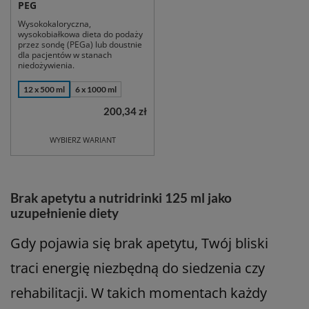
PEG
Wysokokaloryczna,
wysokobiałkowa dieta do podaży
przez sondę (PEGa) lub doustnie
dla pacjentów w stanach
niedożywienia.
12 x 500 ml
6 x 1000 ml
200,34 zł
WYBIERZ WARIANT
Brak apetytu a nutridrinki 125 ml jako
uzupełnienie diety
Gdy pojawia się brak apetytu, Twój bliski
traci energię niezbędną do siedzenia czy
rehabilitacji. W takich momentach każdy