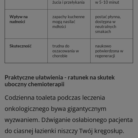
żucia i przełykania
w 5-10 minut
Wpływ na
zapachy kuchenne
postać płynna,
nudności
mogą nasilać
dostępna w
mdłości
neutralnych
smakach
Skuteczność
trudna do
naukowo
oszacowania w
potwierdzona w
chorobie
regeneracji
Praktyczne ułatwienia - ratunek na skutek
uboczny chemioterapii
Codzienna toaleta podczas leczenia
onkologicznego bywa gigantycznym
wyzwaniem. Dźwiganie osłabionego pacjenta
do ciasnej łazienki niszczy Twój kręgosłup.