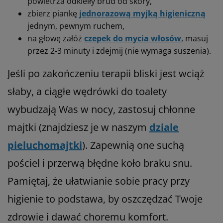
powietrza odkleiły brud od skóry,
zbierz piankę
jednorazową myjką higieniczną
jednym, pewnym ruchem,
na głowę załóż
czepek do mycia włosów
, masuj
przez 2-3 minuty i zdejmij (nie wymaga suszenia).
Jeśli po zakończeniu terapii bliski jest wciąż
słaby, a ciągłe wędrówki do toalety
wybudzają Was w nocy, zastosuj chłonne
majtki (znajdziesz je w naszym
dziale
pieluchomajtki
). Zapewnią one suchą
pościel i przerwą błędne koło braku snu.
Pamiętaj, że ułatwianie sobie pracy przy
higienie to podstawa, by oszczędzać Twoje
zdrowie i dawać choremu komfort.