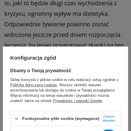
to, jaki to będzie długi czas wychodzenia z
kryzysu, ogromny wpływ ma dietetyka.
Odpowiednie żywienie powinno zostać
wdrożone jeszcze przed dniem rozpoczęcia
leczenia, by lepiej przygotować tkanki na ten
trudny czas.
Konfiguracja zgód
Dbamy o Twoją prywatność
Żywienie medyczne: podstawa, by zregenerować
Sklep korzysta z plików cookie w celu realizacji usług zgodnie z
organizm nowotworowy
Polityką dotyczącą cookies
. Możesz określić warunki
przechowywania lub dostępu do cookie w Twojej przeglądarce.
Choroba wywołuje w ciele hipermetabolizm –
Więcej informacji na temat warunków i prywatności można
znaleźć także na stronie
Prywatność i warunki Google
.
organizm w szybkim tempie spala kalorie i
rozkłada własne mięśnie, by przetrwać.
Zawsze
Funkcjonalne pliki cookie (wymagane)
aktywne
Tradycyjny obiad to za mało, szczególnie gdy