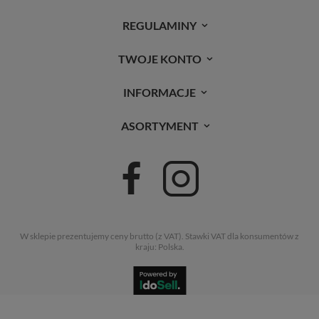
REGULAMINY
TWOJE KONTO
INFORMACJE
ASORTYMENT
W sklepie prezentujemy ceny brutto (z VAT).
Stawki VAT dla konsumentów z
kraju:
Polska
.