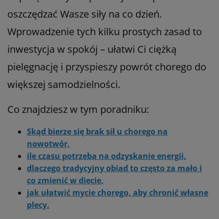
oszczędzać Wasze siły na co dzień.
Wprowadzenie tych kilku prostych zasad to
inwestycja w spokój – ułatwi Ci ciężką
pielęgnację i przyspieszy powrót chorego do
większej samodzielności.
Co znajdziesz w tym poradniku:
Skąd bierze się brak sił u chorego na
nowotwór,
ile czasu potrzeba na odzyskanie energii,
dlaczego tradycyjny obiad to często za mało i
co zmienić w diecie,
jak ułatwić mycie chorego, aby chronić własne
plecy.