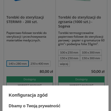
Torebki do sterylizacji
Torebki do sterylizacji do
STERIM® - 200 szt.
zgrzania (1000 szt.) -
Sogeva
Papierowo-foliowe torebki do
Torebki termozgrzewalne
sterylizacji i przechowywania
papierowo-foliowe do sterylizacji
materiałów medycznych.
parowej - papier o gramaturze 60
g/m² i podwójna folia 55g/m².
100 x 250 mm
100 x 300 mm
150 x 250 mm
150 x 300 mm
140 x 280 mm
250 x 400 mm
więcej
80,00 zł
50,00 zł
Dostępny
Dostępny
WYBIERZ WARIANT
WYBIERZ WARIANT
Konfiguracja zgód
Dbamy o Twoją prywatność