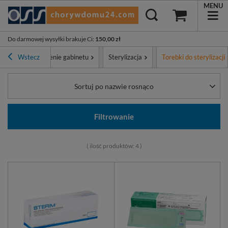
MENU
Do darmowej wysyłki brakuje Ci
:
150,00 zł
t
Wstecz
Wyposażenie gabinetu
Sterylizacja
Torebki do sterylizacji
Sortuj po nazwie rosnąco
Filtrowanie
( ilość produktów:
4
)