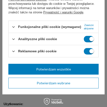
przechowywania lub dostępu do cookie w Twojej przeglądarce.
Substancja aktywna:
Więcej informacji na temat warunków i prywatności można
znaleźć także na stronie
Prywatność i warunki Google
.
kwas nadoctowy wytwarzany z acetylokaprolaktamu i 3% nadtlenku
Zawsze
wodoru (system PHERA)
Funkcjonalne pliki cookie (wymagane)
aktywne
Analityczne pliki cookie
Reklamowe pliki cookie
Właściwości Anioxyde 1000 LD:
Przy użyciu nie zachodzi do koagulacji białka
Potwierdzam wszystkie
pH od 5,5 do 7 (neutralne po delikatnie kwaśny odczyn)
Potwierdzam wybrane
Wysoka kompatybilność materiałowa
Użytkowanie: