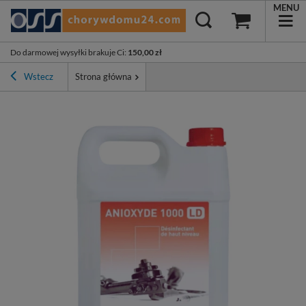
MENU
Do darmowej wysyłki brakuje Ci
:
150,00 zł
Wstecz
Strona główna