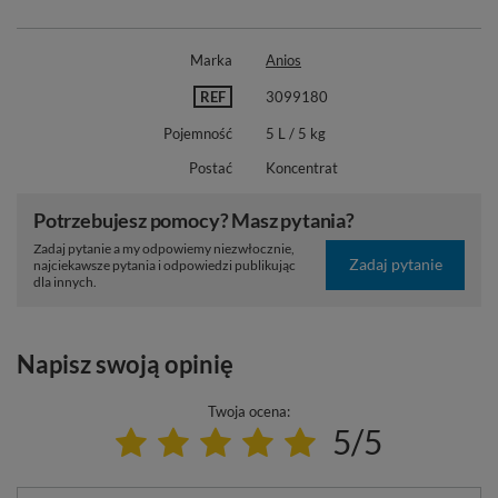
Marka
Anios
REF
3099180
Pojemność
5 L / 5 kg
Postać
Koncentrat
Potrzebujesz pomocy? Masz pytania?
Zadaj pytanie a my odpowiemy niezwłocznie,
Zadaj pytanie
najciekawsze pytania i odpowiedzi publikując
dla innych.
Napisz swoją opinię
Twoja ocena:
5/5