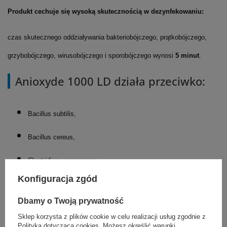
Produkt cechuje się wysoką skutecznością w dezynfekowaniu:
czas skutecznego oddziaływania bakteriobójczego, prątkobójczego,
grzybobójczego, wirusobójczego i sporobójczego wynosi
5 minut
.
Anioxyde 1000 LD działa przeciwko:
Bacillus subtilis,
Bacillus cereus,
Clostridium sporogenes,
Konfiguracja zgód
Clostridium difficile
Dbamy o Twoją prywatność
(testy przeprowadzono zgodnie z normami europejskimi)
Sklep korzysta z plików cookie w celu realizacji usług zgodnie z
Polityką dotyczącą cookies
. Możesz określić warunki