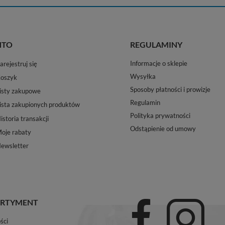
NTO
REGULAMINY
Informacje o sklepie
arejestruj się
Wysyłka
oszyk
Sposoby płatności i prowizje
isty zakupowe
Regulamin
ista zakupionych produktów
Polityka prywatności
istoria transakcji
Odstąpienie od umowy
oje rabaty
ewsletter
RTYMENT
ści