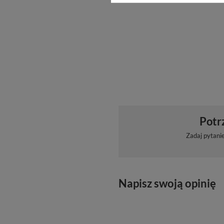
Potr
Zadaj pytani
Napisz swoją opinię