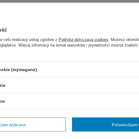
ość
w celu realizacji usług zgodnie z
Polityką dotyczącą cookies
. Możesz określi
eglądarce. Więcej informacji na temat warunków i prywatności można znaleźć
cookie (wymagane)
kie
kie
VLIWAKTIV - opatrunek z
węglem aktywowanym
chłonny
dzam wybrane
Potwierdzam 
Opatrunek chłonny z
węglem aktywnym