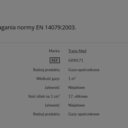
gania normy EN 14079:2003.
Marka
Trans-Med
REF
GKN171
Rodzaj produktu
Gaza opatrunkowa
Wielkość gazy
1 m²
Jałowość
Niejałowe
Ilość nitek na 1 cm²
17. nitkowe
Jałowość
Niejałowe
Rodzaj produktu
Gazy opatrunkowe