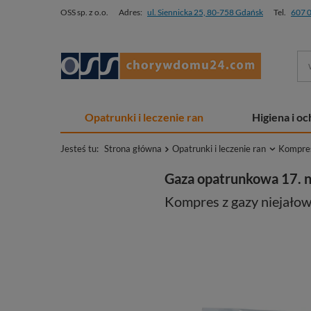
OSS sp. z o.o.
Adres:
ul. Siennicka 25, 80-758 Gdańsk
Tel.
607 
Opatrunki i leczenie ran
Higiena i o
Jesteś tu:
Strona główna
Opatrunki i leczenie ran
Kompresy
Gaza opatrunkowa 17. 
Kompres z gazy niejałow