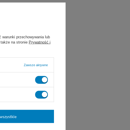
ć warunki przechowywania lub
 także na stronie
Prywatność i
Zawsze aktywne
wszystkie