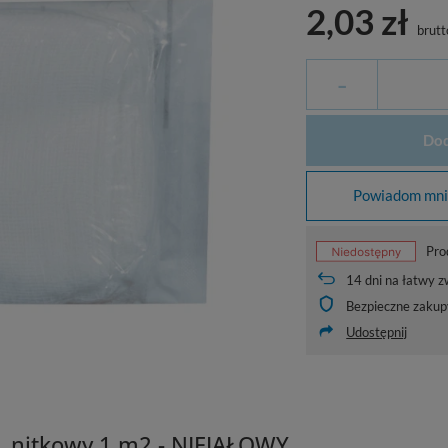
2,03 zł
brutt
-
Dod
Powiadom mnie
Pro
14
dni na łatwy z
Bezpieczne zakup
Udostępnij
. nitkowy 1 m2 - NIEJAŁOWY