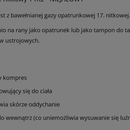
t z bawełnianej gazy opatrunkowej 17. nitkowej
io na rany jako opatrunek lub jako tampon do 
ów ustrojowych.
ny kompres
owujący się do ciała
wia skórze oddychanie
do wewnątrz (co uniemożliwia wysuwanie się luźny