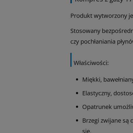
Produkt wytworzony jes
Stosowany bezpośredn
czy pochłaniania płyn
Właściwości:
Miękki, bawełnia
Elastyczny, dostos
Opatrunek umożli
Brzegi zwijane są 
się,