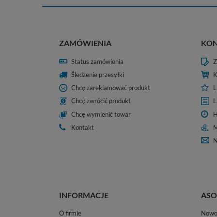
ZAMÓWIENIA
KO
Status zamówienia
Z
Śledzenie przesyłki
K
Chcę zareklamować produkt
L
Chcę zwrócić produkt
L
Chcę wymienić towar
H
Kontakt
M
N
INFORMACJE
ASO
O firmie
Nowo