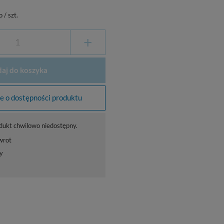
o
/
szt.
+
aj do koszyka
 o dostępności produktu
dukt chwilowo niedostępny.
wrot
y