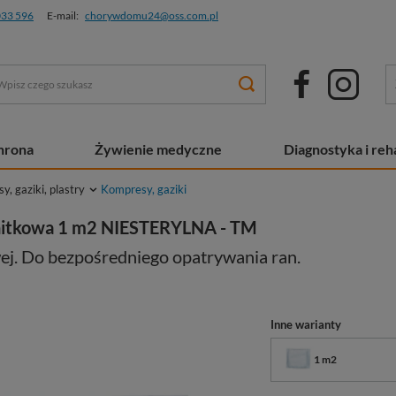
033 596
E-mail:
chorywdomu24@oss.com.pl
chrona
Żywienie medyczne
Diagnostyka i reha
, gaziki, plastry
Kompresy, gaziki
nitkowa 1 m2 NIESTERYLNA - TM
ej. Do bezpośredniego opatrywania ran.
Inne warianty
1 m2