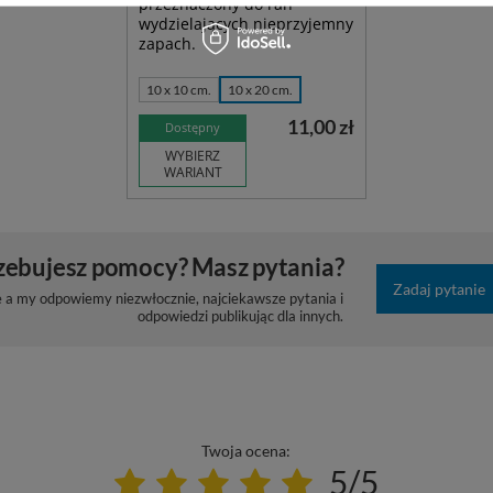
przeznaczony do ran
wydzielających nieprzyjemny
zapach.
10 x 10 cm.
10 x 20 cm.
11,00 zł
Dostępny
WYBIERZ
WARIANT
zebujesz pomocy? Masz pytania?
Zadaj pytanie
e a my odpowiemy niezwłocznie, najciekawsze pytania i
odpowiedzi publikując dla innych.
Twoja ocena:
5/5