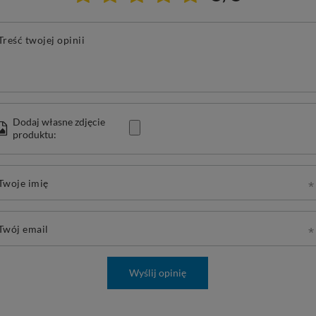
Treść twojej opinii
Dodaj własne zdjęcie
produktu:
Twoje imię
Twój email
Wyślij opinię