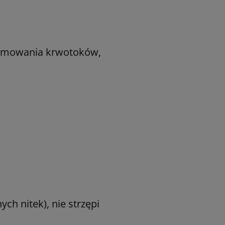
.
tamowania krwotoków,
ch nitek), nie strzępi