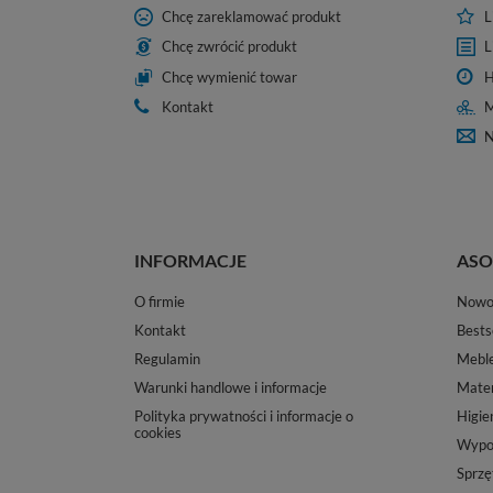
Chcę zareklamować produkt
L
Chcę zwrócić produkt
L
Chcę wymienić towar
H
Kontakt
M
N
INFORMACJE
ASO
O firmie
Nowo
Kontakt
Bests
Regulamin
Mebl
Warunki handlowe i informacje
Mater
Polityka prywatności i informacje o
Higie
cookies
Wypos
Sprzę