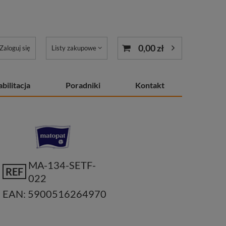
0,00 zł
Zaloguj się
Listy zakupowe
bilitacja
Poradniki
Kontakt
MA-134-SETF-
REF
022
EAN:
5900516264970