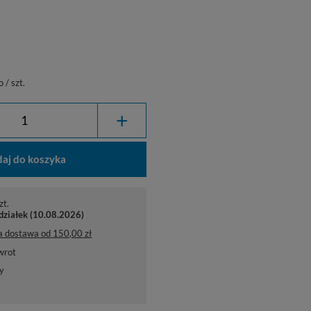
o
/
szt.
+
aj do koszyka
zt.
działek (10.08.2026)
a dostawa
od
150,00 zł
wrot
y