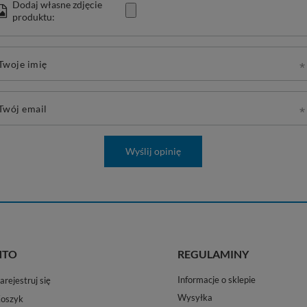
Dodaj własne zdjęcie
produktu:
Twoje imię
Twój email
Wyślij opinię
NTO
REGULAMINY
Informacje o sklepie
arejestruj się
Wysyłka
oszyk