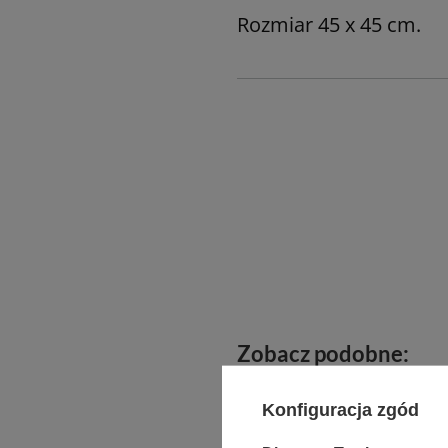
Rozmiar 45 x 45 cm.
Zobacz podobne:
Konfiguracja zgód