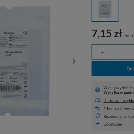
7,15 zł
brutt
-
Dod
W magazynie: 4 s
Wysyłka
w ponie
Darmowa i szybk
14
dni na łatwy z
Bezpieczne zakup
Udostępnij