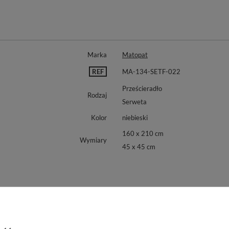
Marka
Matopat
REF
MA-134-SETF-022
Prześcieradło
Rodzaj
Serweta
Kolor
niebieski
160 x 210 cm
Wymiary
45 x 45 cm