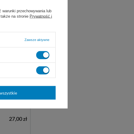
ć warunki przechowywania lub
 także na stronie
Prywatność i
Zawsze aktywne
fizeliny 1 x
. (10 szt.) -
jednorazowe z
wszystkie
27,00 zł