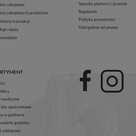
Sposoby płatności i prowizje
isty zakupowe
Regulamin
ista zakupionych produktów
Polityka prywatności
istoria transakcji
Odstąpienie od umowy
oje rabaty
ewsletter
RTYMENT
ści
ellery
e medyczne
iały opatrunkowe
na w gabinecie
ażenie gabinetu
t zabiegowy