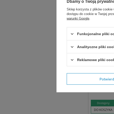
Dbamy o Twoją prywatn
Sklep korzysta z plików cookie 
dostępu do cookie w Twojej prz
warunki Google
.
Funkcjonalne pliki 
Analityczne pliki coo
Reklamowe pliki coo
Prześcieradło 
uż. 210 x 140 
BIAŁE
Prześcieradł
Potwier
flizeliny
Dostępny
DO KOSZYKA