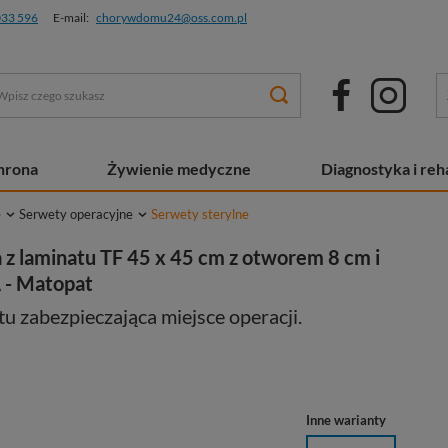
033 596
E-mail:
chorywdomu24@oss.com.pl
chrona
Żywienie medyczne
Diagnostyka i reha
e
Serwety operacyjne
Serwety sterylne
 laminatu TF 45 x 45 cm z otworem 8 cm i
 - Matopat
tu zabezpieczająca miejsce operacji.
Inne warianty