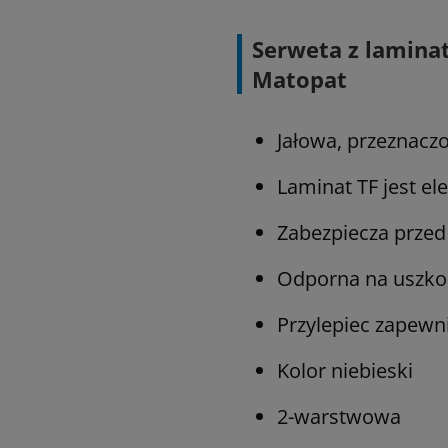
Serweta z lamina
Matopat
Jałowa, przeznacz
Laminat TF jest el
Zabezpiecza prze
Odporna na uszkod
Przylepiec zapewni
Kolor niebieski
2-warstwowa