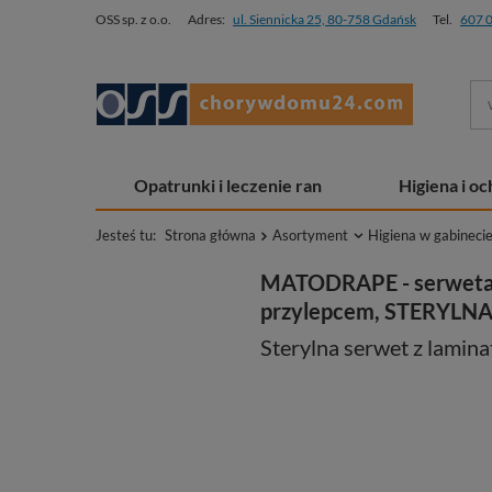
OSS sp. z o.o.
Adres:
ul. Siennicka 25, 80-758 Gdańsk
Tel.
607 
Opatrunki i leczenie ran
Higiena i o
Jesteś tu:
Strona główna
Asortyment
Higiena w gabineci
MATODRAPE - serweta z
przylepcem, STERYLNA
Sterylna serwet z lamina