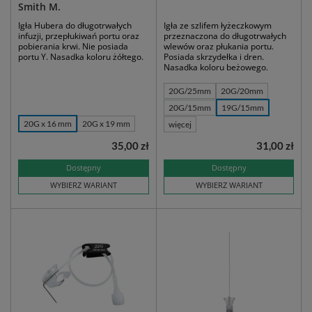
Smith M.
Igła Hubera do długotrwałych
Igła ze szlifem łyżeczkowym
infuzji, przepłukiwań portu oraz
przeznaczona do długotrwałych
pobierania krwi. Nie posiada
wlewów oraz płukania portu.
portu Y. Nasadka koloru żółtego.
Posiada skrzydełka i dren.
Nasadka koloru beżowego.
20G/25mm
20G/20mm
20G/15mm
19G/15mm
20G x 16 mm
20G x 19 mm
więcej
35,00 zł
31,00 zł
Dostępny
Dostępny
WYBIERZ WARIANT
WYBIERZ WARIANT