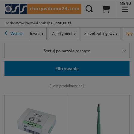
MENU
Do darmowej wysyłki brakuje Ci
:
150,00 zł
Wstecz
Strona główna
Asortyment
Sprzęt zabiegowy
Igły
Sortuj po nazwie rosnąco
Filtrowanie
( ilość produktów:
55
)