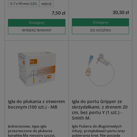
0,7 x 90 mm 22G
więcej
30,30 zł
7,50 zł
Dostępny
Dostępny
WYBIERZ WARIANT
DO KOSZYKA
Igła do płukania z otworem
Igła do portu Gripper ze
bocznym (100 szt.) - MB
skrzydełkami, z drenem 20
cm, bez portu Y (1 szt.) -
Smith M.
Jednorazowa, tępa igła
Igła Hubera do długotrwałych
przeznaczona do płukania
infuzji, przepłukiwań portu oraz
kanałów.Ma nieostry szczyt,
pobierania krwi. Nie posiada