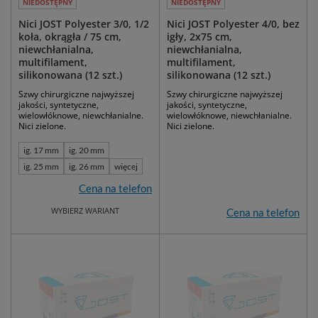
NIEDOSTĘPNY
NIEDOSTĘPNY
Nici JOST Polyester 3/0, 1/2
Nici JOST Polyester 4/0, bez
koła, okrągła / 75 cm,
igły, 2x75 cm,
niewchłanialna,
niewchłanialna,
multifilament,
multifilament,
silikonowana (12 szt.)
silikonowana (12 szt.)
Szwy chirurgiczne najwyższej
Szwy chirurgiczne najwyższej
jakości, syntetyczne,
jakości, syntetyczne,
wielowłóknowe, niewchłanialne.
wielowłóknowe, niewchłanialne.
Nici zielone.
Nici zielone.
ig. 17 mm
ig. 20 mm
ig. 25 mm
ig. 26 mm
więcej
Cena na telefon
WYBIERZ WARIANT
Cena na telefon