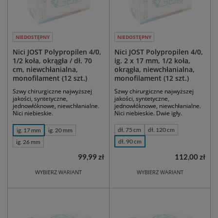
NIEDOSTĘPNY
NIEDOSTĘPNY
Nici JOST Polypropilen 4/0,
Nici JOST Polypropilen 4/0,
1/2 koła, okrągła / dł. 70
ig. 2 x 17 mm, 1/2 koła,
cm, niewchłanialna,
okrągła, niewchłanialna,
monofilament (12 szt.)
monofilament (12 szt.)
Szwy chirurgiczne najwyższej
Szwy chirurgiczne najwyższej
jakości, syntetyczne,
jakości, syntetyczne,
jednowłóknowe, niewchłanialne.
jednowłóknowe, niewchłanialne.
Nici niebieskie.
Nici niebieskie. Dwie igły.
dł. 75 cm
dł. 120 cm
ig. 17 mm
ig. 20 mm
dł. 90 cm
ig. 26 mm
99,99 zł
112,00 zł
WYBIERZ WARIANT
WYBIERZ WARIANT