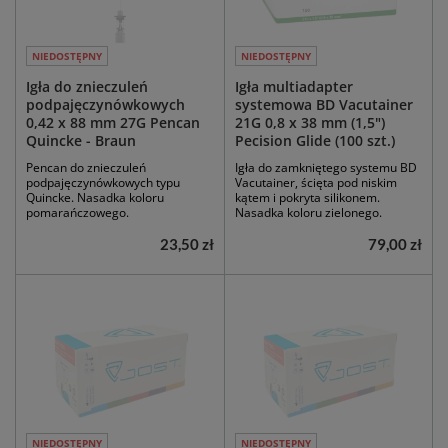
NIEDOSTĘPNY
NIEDOSTĘPNY
Igła do znieczuleń
Igła multiadapter
podpajęczynówkowych
systemowa BD Vacutainer
0,42 x 88 mm 27G Pencan
21G 0,8 x 38 mm (1,5")
Quincke - Braun
Pecision Glide (100 szt.)
Pencan do znieczuleń
Igła do zamkniętego systemu BD
podpajęczynówkowych typu
Vacutainer, ścięta pod niskim
Quincke. Nasadka koloru
kątem i pokryta silikonem.
pomarańczowego.
Nasadka koloru zielonego.
23,50 zł
79,00 zł
NIEDOSTĘPNY
NIEDOSTĘPNY