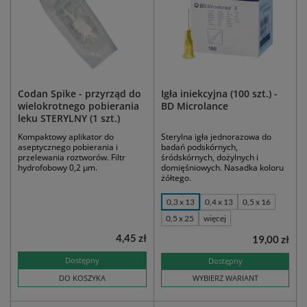
Codan Spike - przyrząd do
Igła iniekcyjna (100 szt.) -
wielokrotnego pobierania
BD Microlance
leku STERYLNY (1 szt.)
Kompaktowy aplikator do
Sterylna igła jednorazowa do
aseptycznego pobierania i
badań podskórnych,
przelewania roztworów. Filtr
śródskórnych, dożylnych i
hydrofobowy 0,2 µm.
domięśniowych. Nasadka koloru
żółtego.
0,3 x 13
0,4 x 13
0,5 x 16
0,5 x 25
więcej
4,45 zł
19,00 zł
Dostępny
Dostępny
DO KOSZYKA
WYBIERZ WARIANT