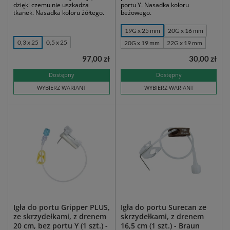
dzięki czemu nie uszkadza
portu Y. Nasadka koloru
tkanek. Nasadka koloru żółtego.
beżowego.
19G x 25 mm
20G x 16 mm
0,3 x 25
0,5 x 25
20G x 19 mm
22G x 19 mm
97,00 zł
30,00 zł
Dostępny
Dostępny
WYBIERZ WARIANT
WYBIERZ WARIANT
Igła do portu Gripper PLUS,
Igła do portu Surecan ze
ze skrzydełkami, z drenem
skrzydełkami, z drenem
20 cm, bez portu Y (1 szt.) -
16,5 cm (1 szt.) - Braun