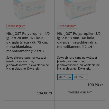
NIEDOSTĘPNY
NIEDOSTĘPNY
Nici JOST Polypropilen 4/0,
Nici JOST Polypropilen 5/0,
ig. 2 x 20 mm, 1/2 koła,
ig. 2 x 13 mm, 3/8 koła,
okrągła tnąca / dł. 75 cm,
okrągła, niewchłanialna,
niewchłanialna,
monofilament (12 szt.)
monofilament (12 szt.)
Szwy chirurgiczne najwyższej
Szwy chirurgiczne najwyższej
jakości, syntetyczne,
jakości, syntetyczne,
jednowłóknowe, niewchłanialne.
jednowłóknowe, niewchłanialne.
Nici niebieskie. Dwie igły.
Nici niebieskie. Dwie igły.
dł. 70 cm
dł. 75 cm
100,90 zł
WYBIERZ WARIANT
134,00 zł