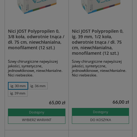
Nici JOST Polypropilen 0,
Nici JOST Polypropilen 0,
3/8 koła, odwrotnie tnąca /
ig. 39 mm, 1/2 koła,
dł. 75 cm, niewchłanialna,
odwrotnie tnąca / dł. 75
monofilament (12 szt.)
cm, niewchłanialna,
monofilament (12 szt.)
Szwy chirurgiczne najwyższej
Szwy chirurgiczne najwyższej
jakości, syntetyczne,
jakości, syntetyczne,
jednowłóknowe, niewchłanialne.
jednowłóknowe, niewchłanialne.
Nici niebieskie.
Nici niebieskie.
ig. 30 mm
ig. 36 mm
ig. 39 mm
66,00 zł
65,00 zł
Dostępny
Dostępny
WYBIERZ WARIANT
DO KOSZYKA