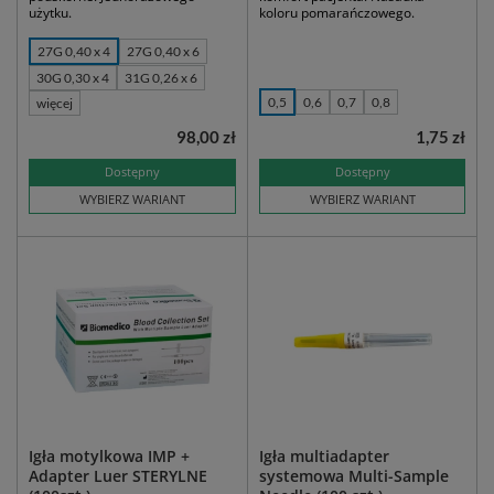
użytku.
koloru pomarańczowego.
27G 0,40 x 4
27G 0,40 x 6
30G 0,30 x 4
31G 0,26 x 6
0,5
0,6
0,7
0,8
więcej
98,00 zł
1,75 zł
Dostępny
Dostępny
WYBIERZ WARIANT
WYBIERZ WARIANT
Igła motylkowa IMP +
Igła multiadapter
Adapter Luer STERYLNE
systemowa Multi-Sample