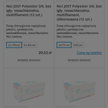
Nici JOST Polyester 3/0, bez
Nici JOST Polyester 3/0, bez
igły, niewchłanialna,
igły, niewchłanialna,
multifilament (12 szt.)
multifilament,
silikonowana (12 szt.)
Szwy chirurgiczne najwyższej
Szwy chirurgiczne najwyższej
jakości, syntetyczne,
jakości, syntetyczne,
wielowłóknowe, niewchłanialne.
wielowłóknowe, niewchłanialne.
Nici zielone.
Nici zielone.
2 x 70 cm
3 x 45 cm
2x75 cm
150 cm
20,52 zł
Cena na telefon
WYBIERZ WARIANT
WYBIERZ WARIANT