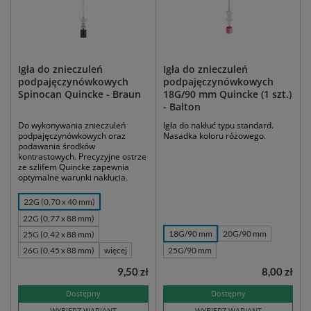
Igła do znieczuleń
Igła do znieczuleń
podpajęczynówkowych
podpajęczynówkowych
Spinocan Quincke - Braun
18G/90 mm Quincke (1 szt.)
- Balton
Do wykonywania znieczuleń
Igła do nakłuć typu standard.
podpajęczynówkowych oraz
Nasadka koloru różowego.
podawania środków
kontrastowych. Precyzyjne ostrze
ze szlifem Quincke zapewnia
optymalne warunki nakłucia.
22G (0,70 x 40 mm)
22G (0,77 x 88 mm)
18G/90 mm
20G/90 mm
25G (0,42 x 88 mm)
26G (0,45 x 88 mm)
więcej
25G/90 mm
9,50 zł
8,00 zł
Dostępny
Dostępny
WYBIERZ WARIANT
WYBIERZ WARIANT