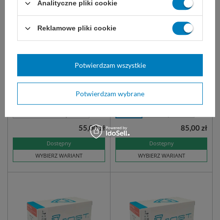
Analityczne pliki cookie
Igła Sterican (100 szt.) -
Nakłuwacz Medlance PLUS
Braun
(200 szt.)
Reklamowe pliki cookie
Igły iniekcyjne jednorazowego
Jednorazowy, do pozyskiwania
użytku. Przeznaczone do wkłuć
próbek krwi.
dożylnych, domięśniowych,
dotętniczych i podskórnych.
Nasadka koloru szarego.
Potwierdzam wszystkie
27G 0,4 x 40 mm
23G 0,6 x 80 mm
Potwierdzam wybrane
21G 0,8 x 80 mm
1,8 mm
2,0 mm
2,4 mm
21G 0,8 x 120 mm
więcej
55,00 zł
85,00 zł
Dostępny
Dostępny
WYBIERZ WARIANT
WYBIERZ WARIANT