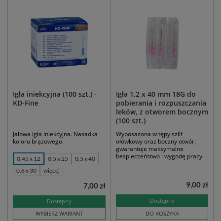
Igła iniekcyjna (100 szt.) -
Igła 1,2 x 40 mm 18G do
KD-Fine
pobierania i rozpuszczania
leków, z otworem bocznym
(100 szt.)
Jałowa igła iniekcyjna. Nasadka
Wyposażona w tępy szlif
koloru brązowego.
ołówkowy oraz boczny otwór,
gwarantuje maksymalne
bezpieczeństwo i wygodę pracy.
0,45 x 12
0,5 x 25
0,5 x 40
0,6 x 30
więcej
9,00 zł
7,00 zł
Dostępny
Dostępny
WYBIERZ WARIANT
DO KOSZYKA