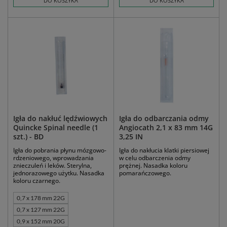
DO KOSZYKA
DO KOSZYKA
Igła do nakłuć lędźwiowych
Igła do odbarczania odmy
Quincke Spinal needle (1
Angiocath 2,1 x 83 mm 14G
szt.) - BD
3,25 IN
Igła do pobrania płynu mózgowo-
Igła do nakłucia klatki piersiowej
rdzeniowego, wprowadzania
w celu odbarczenia odmy
znieczuleń i leków. Sterylna,
prężnej. Nasadka koloru
jednorazowego użytku. Nasadka
pomarańczowego.
koloru czarnego.
0,7 x 178 mm 22G
0,7 x 127 mm 22G
0,9 x 152 mm 20G