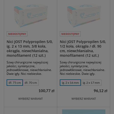
NIEDOSTĘPNY
NIEDOSTĘPNY
Nici JOST Polypropilen 5/0,
Nici JOST Polypropilen 5/0,
ig. 2 x 13 mm, 3/8 koła,
1/2 koła, okrągła / dł. 90
okrągła, niewchłanialna,
cm, niewchłanialna,
monofilament (12 szt.)
monofilament (12 szt.)
Szwy chirurgiczne najwyższej
Szwy chirurgiczne najwyższej
jakości, syntetyczne,
jakości, syntetyczne,
jednowłóknowe, niewchłanialne.
jednowłóknowe, niewchłanialne.
Dwie igły. Nici niebieskie.
Nici niebieskie. Dwie igły.
dł. 75 cm
dł. 70 cm
ig. 2 x 16 mm
ig. 2 x 17 mm
100,77 zł
96,12 zł
WYBIERZ WARIANT
WYBIERZ WARIANT