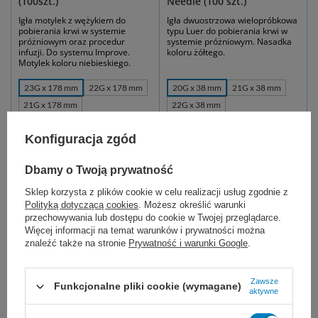
(100szt.)
Needle (100 szt.)
Igła motylek z wężykiem do
Igła dwuostrzowa wielopróbkowa
pobierania krwi w systemie
typu Luer do pobierania krwi w
próżniowym oraz procedur
systemie próżniowym. Nasadka
infuzji. Do systemu Improve.
koloru żółtego.
Motylek koloru niebieskiego.
23G x 178 mm
22G x 178 mm
20G x 38 mm
21G x 38 mm
21G x 178 mm
22G x 38 mm
100,00 zł
46,50 zł
Konfiguracja zgód
Dostępny
Dostępny
WYBIERZ WARIANT
WYBIERZ WARIANT
Dbamy o Twoją prywatność
Sklep korzysta z plików cookie w celu realizacji usług zgodnie z
Polityką dotyczącą cookies
. Możesz określić warunki
przechowywania lub dostępu do cookie w Twojej przeglądarce.
Więcej informacji na temat warunków i prywatności można
znaleźć także na stronie
Prywatność i warunki Google
.
Zawsze
Funkcjonalne pliki cookie (wymagane)
aktywne