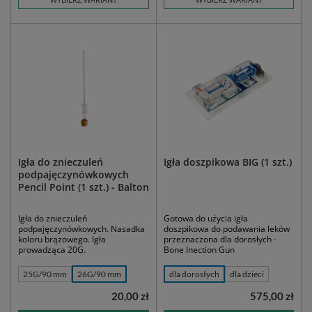
Igła do znieczuleń
Igła doszpikowa BIG (1 szt.)
podpajęczynówkowych
Pencil Point (1 szt.) - Balton
Igła do znieczuleń
Gotowa do użycia igła
podpajęczynówkowych. Nasadka
doszpikowa do podawania leków
koloru brązowego. Igła
przeznaczona dla dorosłych -
prowadząca 20G.
Bone Inection Gun
25G/90 mm
26G/90 mm
dla dorosłych
dla dzieci
20,00 zł
575,00 zł