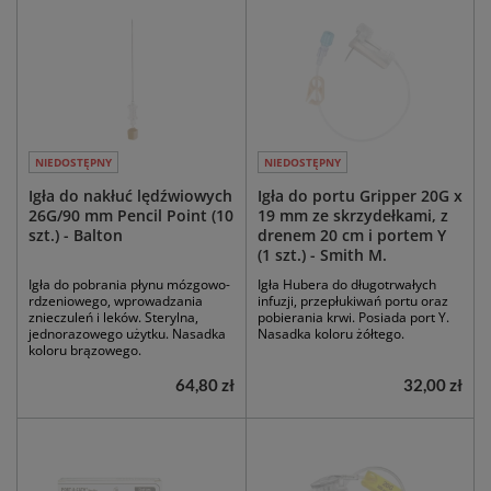
NIEDOSTĘPNY
NIEDOSTĘPNY
Igła do nakłuć lędźwiowych
Igła do portu Gripper 20G x
26G/90 mm Pencil Point (10
19 mm ze skrzydełkami, z
szt.) - Balton
drenem 20 cm i portem Y
(1 szt.) - Smith M.
Igła do pobrania płynu mózgowo-
Igła Hubera do długotrwałych
rdzeniowego, wprowadzania
infuzji, przepłukiwań portu oraz
znieczuleń i leków. Sterylna,
pobierania krwi. Posiada port Y.
jednorazowego użytku. Nasadka
Nasadka koloru żółtego.
koloru brązowego.
64,80 zł
32,00 zł