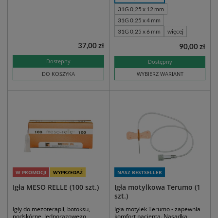
31G 0,25 x 12 mm
31G 0,25 x 4 mm
31G 0,25 x 6 mm
więcej
37,00 zł
90,00 zł
Dostępny
Dostępny
DO KOSZYKA
WYBIERZ WARIANT
W PROMOCJI
WYPRZEDAŻ
NASZ BESTSELLER
Igła MESO RELLE (100 szt.)
Igła motylkowa Terumo (1
szt.)
Igły do mezoterapii, botoksu,
Igła motylek Terumo - zapewnia
podskórne. Jednorazowego
komfort pacjenta. Nasadka