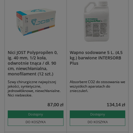
Nici JOST Polypropilen 0,
Wapno sodowane 5 L. (4,5
ig. 40 mm, 1/2 koła,
kg.) barwione INTERSORB
odwrotnie tnąca / dł. 90
Plus
cm, niewchłanialna,
monofilament (12 szt.)
Szwy chirurgiczne najwyższej
Absorbent CO2 do stosowania we
jakości, syntetyczne,
wszystkich aparatach do
jednowłóknowe, niewchłanialne.
znieczuleń.
Nici niebieskie.
87,00 zł
134,14 zł
Dostępny
Dostępny
DO KOSZYKA
DO KOSZYKA