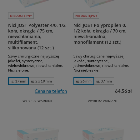
NIEDOSTĘPNY
NIEDOSTĘPNY
Nici JOST Polyester 4/0, 1/2
Nici JOST Polypropilen 0,
koła, okrągła / 75 cm,
1/2 koła, okrągła / 70 cm,
niewchłanialna,
niewchłanialna,
multifilament,
monofilament (12 szt.)
silikonowana (12 szt.)
Szwy chirurgiczne najwyższej
Szwy chirurgiczne najwyższej
jakości, syntetyczne,
jakości, syntetyczne,
wielowłóknowe, niewchłanialne.
jednowłóknowe, niewchłanialne.
Nici zielone.
Nici niebieskie.
ig. 17 mm
ig. 2 x 19 mm
ig. 26 mm
ig. 37 mm
Cena na telefon
64,56 zł
WYBIERZ WARIANT
WYBIERZ WARIANT