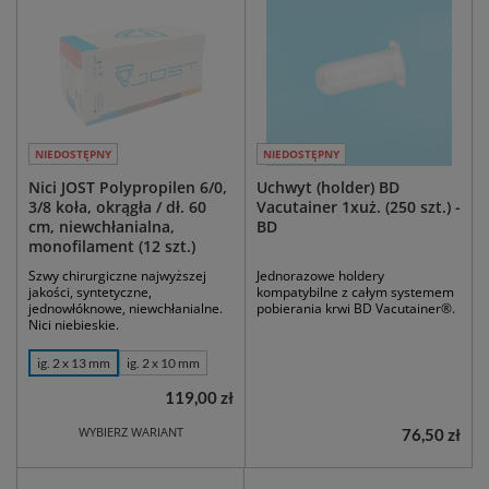
NIEDOSTĘPNY
NIEDOSTĘPNY
Nici JOST Polypropilen 6/0,
Uchwyt (holder) BD
3/8 koła, okrągła / dł. 60
Vacutainer 1xuż. (250 szt.) -
cm, niewchłanialna,
BD
monofilament (12 szt.)
Szwy chirurgiczne najwyższej
Jednorazowe holdery
jakości, syntetyczne,
kompatybilne z całym systemem
jednowłóknowe, niewchłanialne.
pobierania krwi BD Vacutainer®.
Nici niebieskie.
ig. 2 x 13 mm
ig. 2 x 10 mm
119,00 zł
WYBIERZ WARIANT
76,50 zł