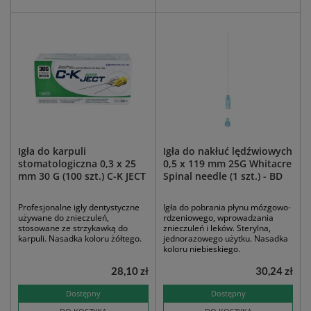
Igła do karpuli
Igła do nakłuć lędźwiowych
stomatologiczna 0,3 x 25
0,5 x 119 mm 25G Whitacre
mm 30 G (100 szt.) C-K JECT
Spinal needle (1 szt.) - BD
Profesjonalne igły dentystyczne
Igła do pobrania płynu mózgowo-
używane do znieczuleń,
rdzeniowego, wprowadzania
stosowane ze strzykawką do
znieczuleń i leków. Sterylna,
karpuli. Nasadka koloru żółtego.
jednorazowego użytku. Nasadka
koloru niebieskiego.
28,10 zł
30,24 zł
Dostępny
Dostępny