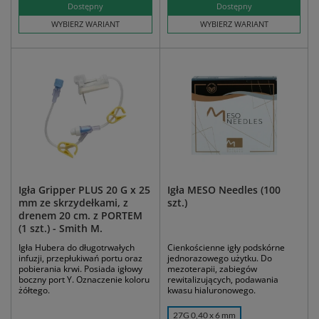
Dostępny
Dostępny
WYBIERZ WARIANT
WYBIERZ WARIANT
Igła Gripper PLUS 20 G x 25
Igła MESO Needles (100
mm ze skrzydełkami, z
szt.)
drenem 20 cm. z PORTEM
(1 szt.) - Smith M.
Igła Hubera do długotrwałych
Cienkościenne igły podskórne
infuzji, przepłukiwań portu oraz
jednorazowego użytku. Do
pobierania krwi. Posiada igłowy
mezoterapii, zabiegów
boczny port Y. Oznaczenie koloru
rewitalizujących, podawania
żółtego.
kwasu hialuronowego.
27G 0,40 x 6 mm