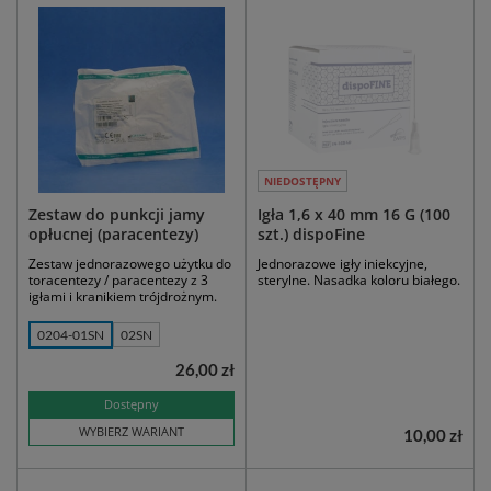
NIEDOSTĘPNY
Zestaw do punkcji jamy
Igła 1,6 x 40 mm 16 G (100
opłucnej (paracentezy)
szt.) dispoFine
Zestaw jednorazowego użytku do
Jednorazowe igły iniekcyjne,
toracentezy / paracentezy z 3
sterylne. Nasadka koloru białego.
igłami i kranikiem trójdrożnym.
0204-01SN
02SN
26,00 zł
Dostępny
WYBIERZ WARIANT
10,00 zł