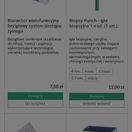
Bionector wielofunkcyjny
Biopsy Punch - Igła
bezigłowy system dostępu
biopsyjna 1 x uż. (1 szt.)
żylnego
Bezigłowe zamknięte urządzenie
Igła biopsyjna, sterylna,
do infuzji, iniekcji i aspiracji,
jednorazowego użytku mająca
wykorzystujące technologię
zastosowanie przy zabiegach
zwrotnej membrany podzielnej.
kosmetycznych,
dermatologicznych, w pediatrii,
chirurgii estetycznej i weterynarii.
4 mm.
6 mm.
2,5 mm.
3,5 mm.
więcej
7,50 zł
12,00 zł
Dostępny
Dostępny
DO KOSZYKA
WYBIERZ WARIANT