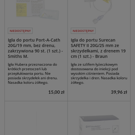
NIEDOSTĘPNY
NIEDOSTĘPNY
Igła do portu Port-A-Cath
Igła do portu Surecan
20G/19 mm, bez drenu,
SAFETY II 20G/25 mm ze
zakrzywiona 90 st. (1 szt.) -
skrzydełkami, z drenem 19
Smiths M.
cm (1 szt.) - Braun
Igła Hubera przeznaczona do
Igła ze szlifem łyżeczkowym
krótkich przetoczeń lub
dostosowana do iniekcji pod
przepłukiwania portu. Nie
wysokim ciśnieniem. Posiada
posiada skrzydełek ani drenu.
skrzydełka i dren. Nasadka koloru
Nasadka koloru żółtego.
żółtego.
15,00 zł
39,96 zł