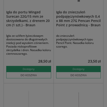
Igła do portu Winged
Igła do znieczuleń
Surecan 22G/15 mm ze
podpajęczynówkowych 0,4
skrzydełkami, z drenem 20
x 88 mm 27G Pencan Pencil
cm (1 szt.) - Braun
Point z prowadnicą - Braun
Igła ze szlifem łyżeczkowym
do znieczuleń
dostosowana do długotrwałych
podpajęczynówkowych typu
iniekcji pod wysokim ciśnieniem.
Pencil Point. Nasadka koloru
Posiada niskoprofilowe
szarego.
skrzydełka i dren. Nasadka koloru
ciemnoszarego.
28,50 zł
23,50 zł
Dostępny
Dostępny
DO KOSZYKA
DO KOSZYKA