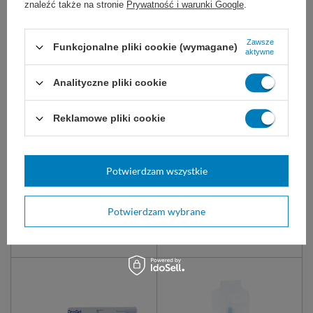
znaleźć także na stronie
Prywatność i warunki Google
.
Zawsze
Funkcjonalne pliki cookie (wymagane)
aktywne
Analityczne pliki cookie
Zatyczka do cewnika (1
Żel cewnikowy CATHEJELL z
Reklamowe pliki cookie
szt.) STERYLNA - Zarys
lidokainą 12,5 g
Jednorazowy korek do
Żel do miejscowego znieczulania
tymczasowego i bezpiecznego
podczas cewnikowania z
zamykania przepływu w
lidokainą.
Potwierdzam wszystkie
cewnikach urologicznych.
0,50 zł
11,00 zł
Potwierdzam wybrane
Dostępny
Dostępny
DO KOSZYKA
DO KOSZYKA