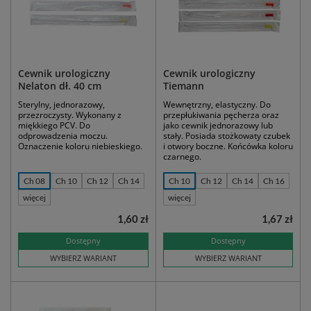
Cewnik urologiczny
Cewnik urologiczny
Nelaton dł. 40 cm
Tiemann
Sterylny, jednorazowy,
Wewnętrzny, elastyczny. Do
przezroczysty. Wykonany z
przepłukiwania pęcherza oraz
miękkiego PCV. Do
jako cewnik jednorazowy lub
odprowadzenia moczu.
stały. Posiada stożkowaty czubek
Oznaczenie koloru niebieskiego.
i otwory boczne. Końcówka koloru
czarnego.
Ch 08
Ch 10
Ch 12
Ch 14
Ch 10
Ch 12
Ch 14
Ch 16
więcej
więcej
1,60 zł
1,67 zł
Dostępny
Dostępny
WYBIERZ WARIANT
WYBIERZ WARIANT