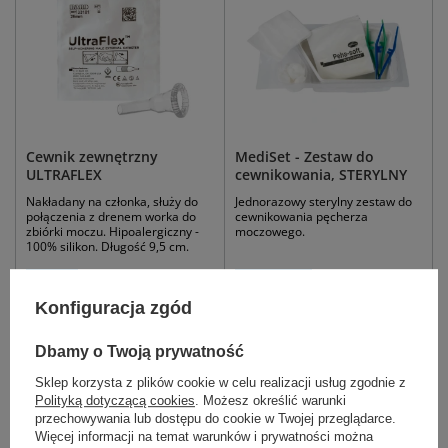
Cewnik zewnętrzny
MediSet - Zestaw do
ULTRAFLEX
cewnikowania, STERYLNY
Nakładany na członka, służy do
Jednorazowy sterylny zestaw do
połączenia z drenem worka do
cewnikowania pęcherza
zbiórki moczu. Hipoalergiczny -
moczowego.
100% silikon. Długość 9,5 cm.
25 mm
29 mm
32 mm
ref. 475634
ref. 475641
Konfiguracja zgód
8,00 zł
16,20 zł
Dostępny
Dostępny
Dbamy o Twoją prywatność
WYBIERZ WARIANT
WYBIERZ WARIANT
Sklep korzysta z plików cookie w celu realizacji usług zgodnie z
Polityką dotyczącą cookies
. Możesz określić warunki
przechowywania lub dostępu do cookie w Twojej przeglądarce.
Więcej informacji na temat warunków i prywatności można