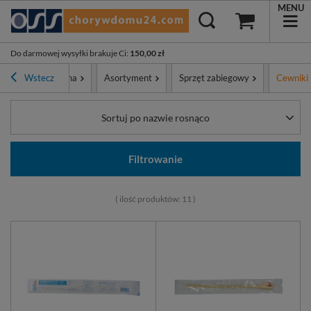
MENU
Do darmowej wysyłki brakuje Ci
:
150,00 zł
Strona główna
Wstecz
Asortyment
Sprzęt zabiegowy
Cewniki
Sortuj po nazwie rosnąco
Filtrowanie
( ilość produktów:
11
)