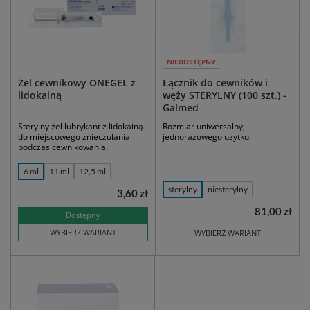
NIEDOSTĘPNY
Żel cewnikowy ONEGEL z
Łącznik do cewników i
lidokainą
węży STERYLNY (100 szt.) -
Galmed
Sterylny żel lubrykant z lidokainą
Rozmiar uniwersalny,
do miejscowego znieczulania
jednorazowego użytku.
podczas cewnikowania.
6 ml
11 ml
12,5 ml
sterylny
niesterylny
3,60 zł
81,00 zł
Dostępny
WYBIERZ WARIANT
WYBIERZ WARIANT