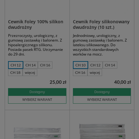
Cewnik Foley 100% silikon
Cewnik Foley silikonowany
dwudrożny
dwudrożny (10 szt.)
Przezroczysty, urologiczny, z
Jednodniowy, urologiczny, z
gumową zastawką i balonem. Z
gumową zastawką i balonem. Z
hipoalergicznego silikonu.
lateksu silikowanego. Do
Posiada pasek RTG. Utrzymanie
wszystkich standardowych
do 29 dni.
worków na mocz.
CH 12
CH 14
CH 16
CH 10
CH 12
CH 14
CH 18
więcej
CH 16
więcej
25,00 zł
40,00 zł
Dostępny
Dostępny
WYBIERZ WARIANT
WYBIERZ WARIANT